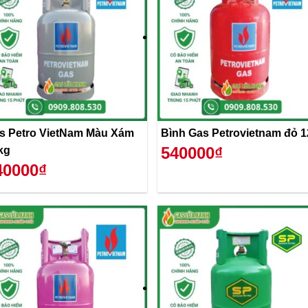
s Petro VietNam Màu Xám
Bình Gas Petrovietnam đỏ 
540000₫
kg
40000₫