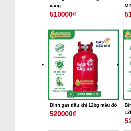
vàng
MI
510000₫
5
Bình gas dầu khí 12kg màu đỏ
Bì
520000₫
12
5