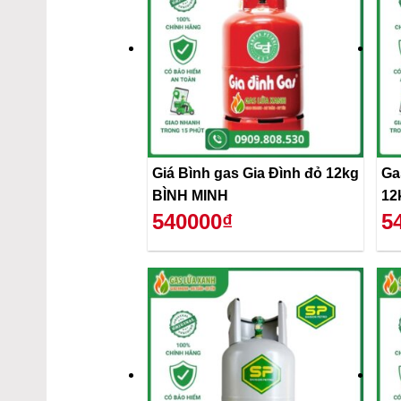
Giá Bình gas Gia Đình đỏ 12kg
Ga
BÌNH MINH
12
540000₫
5