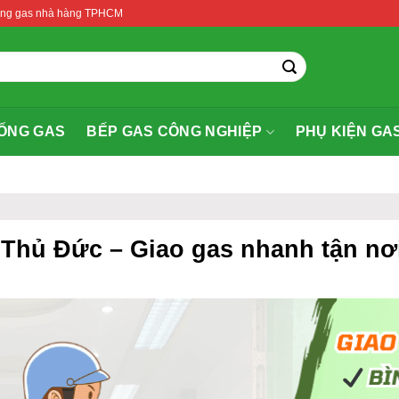
thống gas nhà hàng TPHCM
ỐNG GAS
BẾP GAS CÔNG NGHIỆP
PHỤ KIỆN GA
h Thủ Đức – Giao gas nhanh tận n