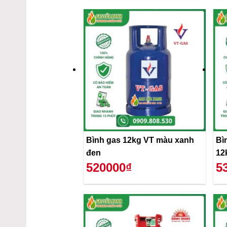
Bình gas 12kg VT màu xanh
Bì
đen
12
520000₫
5