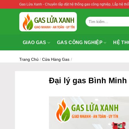
Bỏ
Gas Lửa Xanh - Chuyên lắp đặt hệ thống gas công nghiệp, Lắp hệ 
qua
nội
Tìm
dung
kiếm:
GIAO GAS
GAS CÔNG NGHIỆP
HỆ TH
Trang Chủ
/
Cửa Hàng Gas
/
Đại lý gas Bình Min