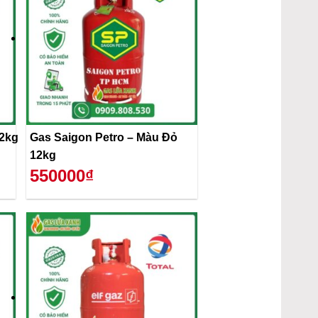
12kg
Gas Saigon Petro – Màu Đỏ
12kg
550000₫