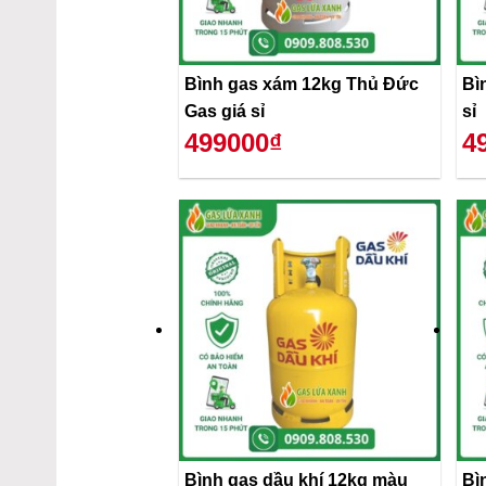
Bình gas xám 12kg Thủ Đức
Bì
Gas giá sỉ
sỉ
499000₫
4
Bình gas dầu khí 12kg màu
Bì