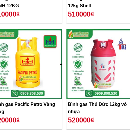
NH 12KG
12kg Shell
10000₫
510000₫
nh gas Pacific Petro Vàng
Bình gas Thủ Đức 12kg vỏ
kg
nhựa
20000₫
520000₫