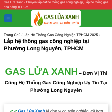
Gas Lửa Xanh - Chuyên lắp đặt hệ thống gas công nghiệp, Lắp hệ thống gas
Bỏ
nhà hàng TPHCM
qua
nội
dung
Trang Chủ
/
Lắp Hệ Thống Gas Công Nghiệp TPHCM 2025
/
Lắp hệ thống gas công nghiệp tại
Phường Long Nguyên, TPHCM
GAS LỬA XANH
– Đơn Vị Thi
Công Hệ Thống Gas Công Nghiệp Uy Tín Tại
Phường Long Nguyên
Gas Lửa Xanh
là đơn vị chuyên nghiệp với hơn