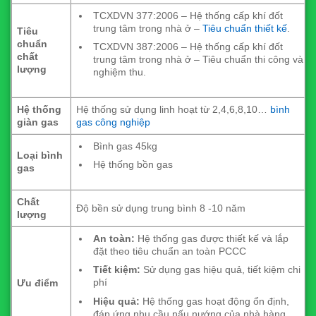
TCXDVN 377:2006 – Hệ thống cấp khí đốt
trung tâm trong nhà ở –
Tiêu chuẩn thiết kế
.
Tiêu
chuẩn
TCXDVN 387:2006 – Hệ thống cấp khí đốt
chất
trung tâm trong nhà ở – Tiêu chuẩn thi công và
lượng
nghiệm thu.
Hệ thống
Hệ thống sử dụng linh hoạt từ 2,4,6,8,10…
bình
giàn gas
gas công nghiệp
Bình gas 45kg
Loại bình
Hệ thống bồn gas
gas
Chất
Độ bền sử dụng trung bình 8 -10 năm
lượng
An toàn:
Hệ thống gas được thiết kế và lắp
đặt theo tiêu chuẩn an toàn PCCC
Tiết kiệm:
Sử dụng gas hiệu quả, tiết kiệm chi
phí
Ưu điểm
Hiệu quả:
Hệ thống gas hoạt động ổn định,
đáp ứng nhu cầu nấu nướng của nhà hàng