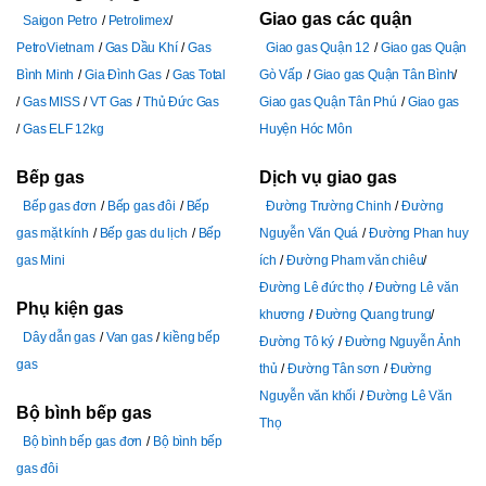
Giao gas các quận
Saigon Petro
Petrolimex
PetroVietnam
Gas Dầu Khí
Gas
Giao gas Quận 12
Giao gas Quận
Bình Minh
Gia Đình Gas
Gas Total
Gò Vấp
Giao gas Quận Tân Bình
Gas MISS
VT Gas
Thủ Đức Gas
Giao gas Quận Tân Phú
Giao gas
Gas ELF 12kg
Huyện Hóc Môn
Bếp gas
Dịch vụ giao gas
Bếp gas đơn
Bếp gas đôi
Bếp
Đường Trường Chinh
Đường
gas mặt kính
Bếp gas du lịch
Bếp
Nguyễn Văn Quá
Đường Phan huy
gas Mini
ích
Đường Pham văn chiêu
Đường Lê đức thọ
Đường Lê văn
Phụ kiện gas
khương
Đường Quang trung
Dây dẫn gas
Van gas
kiềng bếp
Đường Tô ký
Đường Nguyễn Ảnh
gas
thủ
Đường Tân sơn
Đường
Nguyễn văn khối
Đường Lê Văn
Bộ bình bếp gas
Thọ
Bộ bình bếp gas đơn
Bộ bình bếp
gas đôi