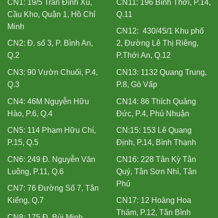
CN1: 19/5 Trần Đình Xu,
CN11: 196 Bình Thới, P.14,
Cầu Kho, Quận 1, Hồ Chí
Q.11
Minh
CN12: 430/45/1 Khu phố
CN2: Đ. số 3, P. Bình An,
2, Đường Lê Thị Riêng,
Q.2
P.Thới An, Q.12
CN3: 90 Vườn Chuối, P.4,
CN13: 1132 Quang Trung,
Q.3
P.8, Gò Vấp
CN4: 46M Nguyễn Hữu
CN14: 86 Thích Quảng
Hào, P.6, Q.4
Đức, P.4, Phú Nhuận
CN5: 114 Phạm Hữu Chí,
CN:15: 153 Lê Quang
P.15, Q.5
Định, P.14, Bình Thạnh
CN6: 249 Đ. Nguyễn Văn
CN16: 228 Tân Kỳ Tân
Luông, P.11, Q.6
Quý, Tân Sơn Nhì, Tân
Phú
CN7: 76 Đường Số 7, Tân
Kiểng, Q.7
CN17: 12 Hoàng Hoa
Thám, P.12, Tân Bình
CN8: 175 Đ. Bùi Minh