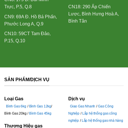
Trực, P.5, Q.8
CN18: 290 Ấp Chiến
Lược, Bình Hưng Hoà A,
CN9: 69A Đ. Hồ Bá Phấn,
Bình Tân
Phước Long A, Q.9
CN10: 59CT Tam Đảo,
P.15, Q.10
SẢN PHẨM/DỊCH VỤ
Loại Gas
Dịch vụ
Bình Gas 6kg
Bình Gas 12kg
Giao Gas Nhanh
Gas Công
Bình Gas 20kg
Bình Gas 45kg
Nghiệp
Lắp hệ thống gas công
nghiệp
Lắp hệ thống gas nhà hàng
Thương Hiệu gas