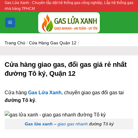
Gas Lửa Xanh - Chuyên lắp đặt hệ thống gas công nghiệp, Lắp hệ thống gas
Bỏ
nhà hàng TPHCM
qua
nội
dung
Trang Chủ
/
Cửa Hàng Gas Quận 12
/
Cửa hàng giao gas, đổi gas giá rẻ nhất
đường Tô ký, Quận 12
Cửa hàng
Gas Lửa Xanh
, chuyên giao gas đổi gas tại
đường Tô ký
.
Gas lửa xanh
–
giao gas nhanh
đường Tô ký