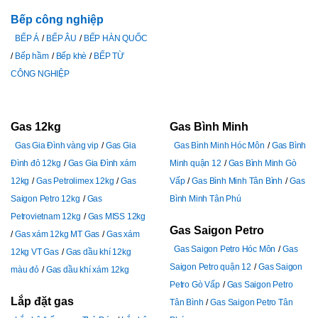
Bếp công nghiệp
BẾP Á
BẾP ÂU
BẾP HÀN QUỐC
Bếp hầm
Bếp khè
BẾP TỪ
CÔNG NGHIỆP
Gas 12kg
Gas Bình Minh
Gas Gia Đình vàng vip
Gas Gia
Gas Bình Minh Hóc Môn
Gas Bình
Đình đỏ 12kg
Gas Gia Đình xám
Minh quận 12
Gas Bình Minh Gò
12kg
Gas Petrolimex 12kg
Gas
Vấp
Gas Bình Minh Tân Bình
Gas
Saigon Petro 12kg
Gas
Bình Minh Tân Phú
Petrovietnam 12kg
Gas MISS 12kg
Gas Saigon Petro
Gas xám 12kg MT Gas
Gas xám
Gas Saigon Petro Hóc Môn
Gas
12kg VT Gas
Gas dầu khí 12kg
Saigon Petro quận 12
Gas Saigon
màu đỏ
Gas dầu khí xám 12kg
Petro Gò Vấp
Gas Saigon Petro
Lắp đặt gas
Tân Bình
Gas Saigon Petro Tân