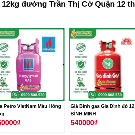
 12kg đường Trần Thị Cờ Quận 12 th
s Petro VietNam Màu Hồng
Giá Bình gas Gia Đình đỏ 1
kg
BÌNH MINH
50000₫
540000₫