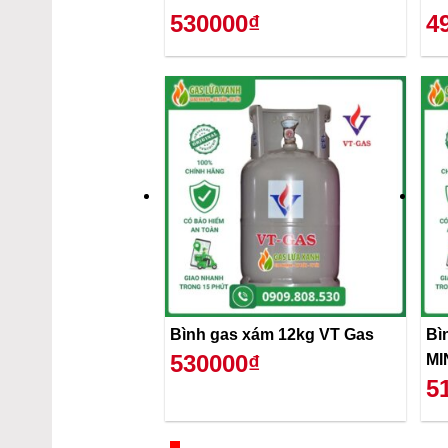
530000₫
4
Bình gas xám 12kg VT Gas
Bì
530000₫
MI
5