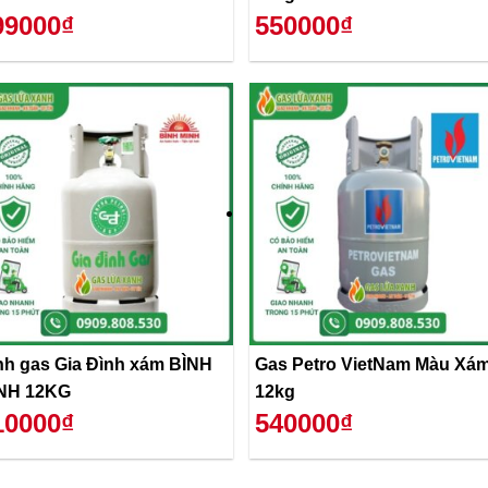
99000₫
550000₫
nh gas Gia Đình xám BÌNH
Gas Petro VietNam Màu Xá
NH 12KG
12kg
10000₫
540000₫