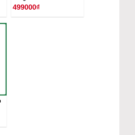
499000₫
m