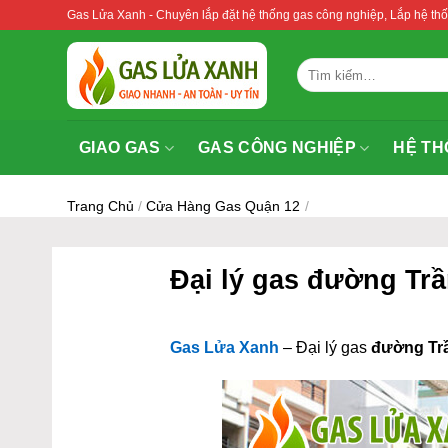
Bỏ
Gas Lửa Xanh - Chuyên lắp đặt hệ thống gas công nghiệp, Lắp hệ 
qua
nội
Tìm
dung
kiếm:
GIAO GAS
GAS CÔNG NGHIỆP
HỆ TH
Trang Chủ
/
Cửa Hàng Gas Quận 12
/
Đại lý gas đường Tr
Gas Lửa Xanh
– Đại lý gas
đường Tr