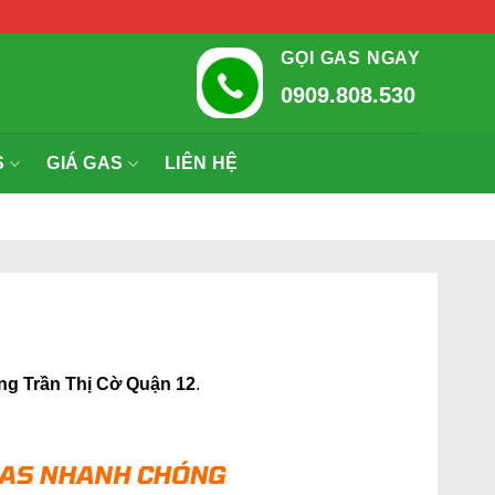
GỌI GAS NGAY
0909.808.530
S
GIÁ GAS
LIÊN HỆ
g Trần Thị Cờ Quận 12
.