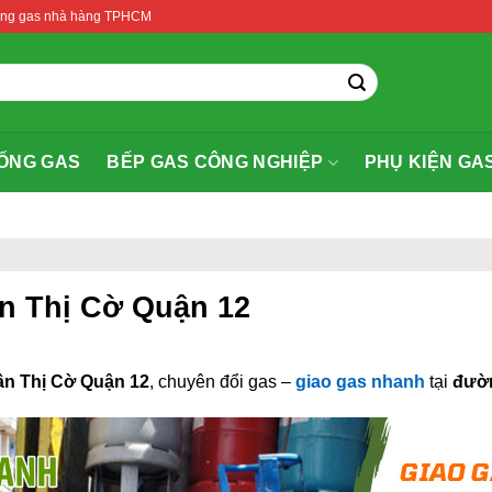
thống gas nhà hàng TPHCM
ỐNG GAS
BẾP GAS CÔNG NGHIỆP
PHỤ KIỆN GA
ần Thị Cờ Quận 12
ần Thị Cờ Quận 12
, chuyên đổi gas –
giao gas nhanh
tại
đườn