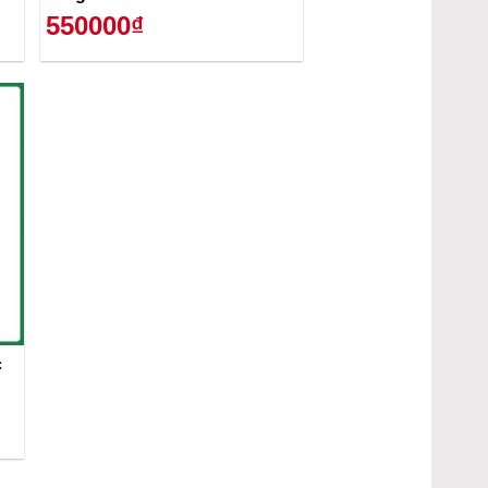
550000₫
c