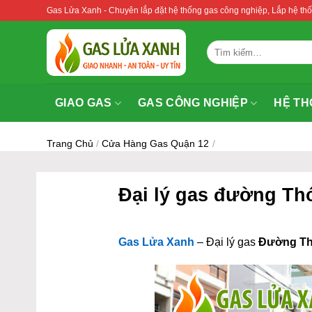
Bỏ
Gas Lửa Xanh - Chuyên lắp đặt hệ thống gas công nghiệp, Lắp hệ 
qua
nội
Tìm
dung
kiếm:
GIAO GAS
GAS CÔNG NGHIỆP
HỆ TH
Trang Chủ
/
Cửa Hàng Gas Quận 12
/
Đại lý gas đường Th
Gas Lửa Xanh
– Đại lý gas
Đường Thớ