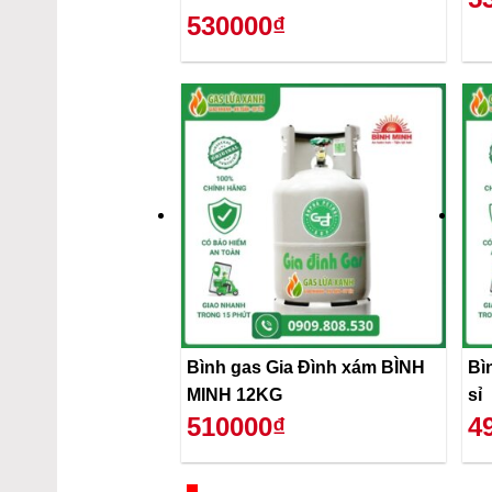
530000₫
Bình gas Gia Đình xám BÌNH
Bì
MINH 12KG
sỉ
510000₫
4