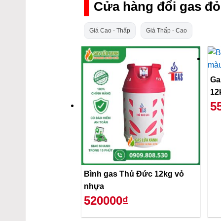
Cửa hàng đổi gas đỏ
Giá Cao - Thấp
Giá Thấp - Cao
Ga
12
5
Bình gas Thủ Đức 12kg vỏ
nhựa
520000₫