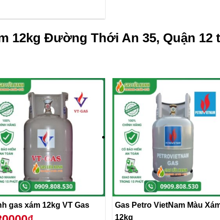
m 12kg Đường Thới An 35, Quận 12 
nh gas xám 12kg VT Gas
Gas Petro VietNam Màu Xá
30000₫
12kg