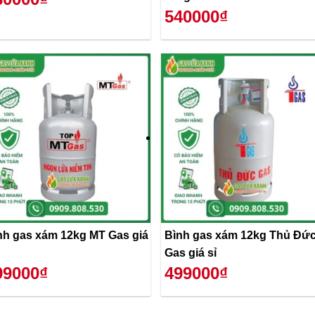
540000₫
nh gas xám 12kg MT Gas giá
Bình gas xám 12kg Thủ Đứ
Gas giá sỉ
99000₫
499000₫