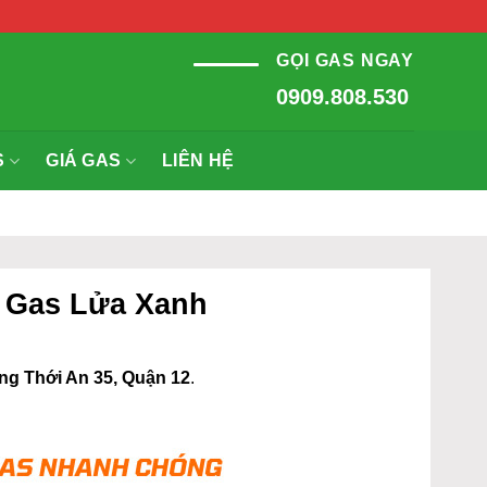
GỌI GAS NGAY
0909.808.530
S
GIÁ GAS
LIÊN HỆ
– Gas Lửa Xanh
g Thới An 35, Quận 12
.