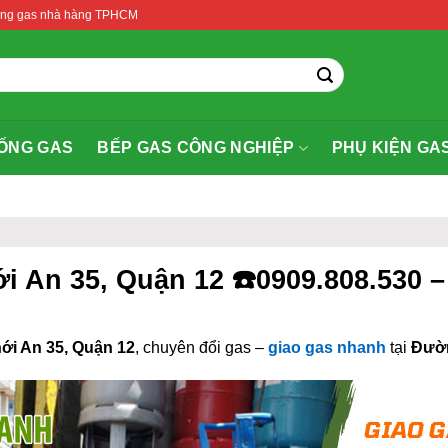
thống gas nhà hàng TPHCM
ỐNG GAS
BẾP GAS CÔNG NGHIỆP
PHỤ KIỆN GA
ới An 35, Quận 12 ☎️0909.808.530 
i An 35, Quận 12
, chuyên đổi gas –
giao gas nhanh
tại
Đườn