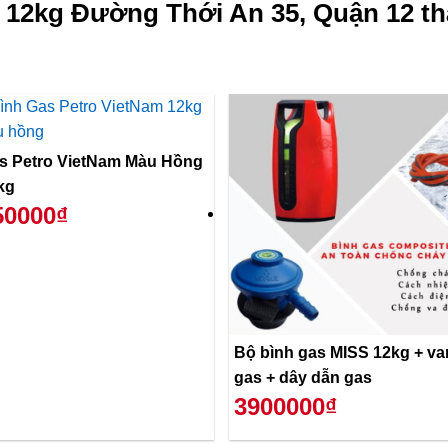
 12kg Đường Thới An 35, Quận 12 th
s Petro VietNam Màu Hồng
kg
50000₫
Bộ bình gas MISS 12kg + va
gas + dây dẫn gas
3900000₫