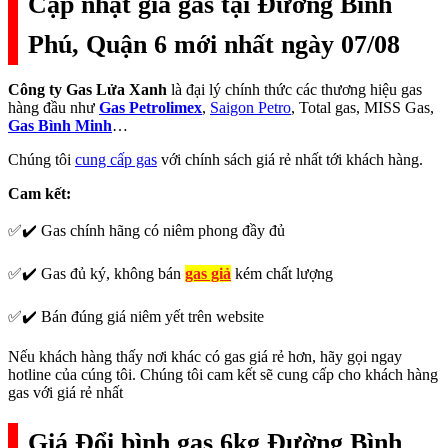
Cập nhật giá gas tại Đường Bình
Phú, Quận 6 mới nhất ngày 07/08
Công ty Gas Lửa Xanh
là đại lý chính thức các thương hiệu gas
hàng đầu như
Gas Petrolimex
,
Saigon Petro
, Total gas, MISS Gas,
Gas Bình Minh
…
Chúng tôi
cung cấp gas
với chính sách giá rẻ nhất tới khách hàng.
Cam kết:
✅✔️ Gas chính hãng có niêm phong đầy đủ
✅✔️ Gas đủ ký, không bán
gas giả
kém chất lượng
✅✔️ Bán đúng giá niêm yết trên website
Nếu khách hàng thấy nơi khác có gas giá rẻ hơn, hãy gọi ngay
hotline của cúng tôi. Chúng tôi cam kết sẽ cung cấp cho khách hàng
gas với giá rẻ nhất
Giá Đổi bình gas 6kg Đường Bình