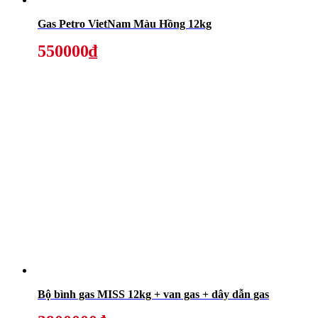
Gas Petro VietNam Màu Hồng 12kg
550000₫
Bộ bình gas MISS 12kg + van gas + dây dẫn gas