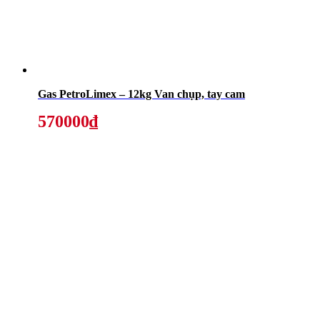
Gas PetroLimex – 12kg Van chụp, tay cam
570000₫