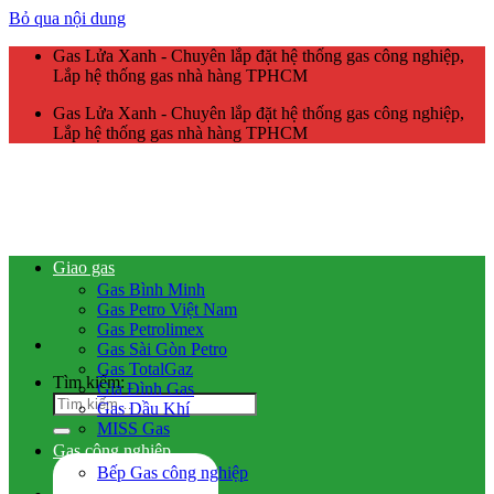
Bỏ qua nội dung
Gas Lửa Xanh - Chuyên lắp đặt hệ thống gas công nghiệp,
Lắp hệ thống gas nhà hàng TPHCM
Gas Lửa Xanh - Chuyên lắp đặt hệ thống gas công nghiệp,
Lắp hệ thống gas nhà hàng TPHCM
Giao gas
Gas Bình Minh
Gas Petro Việt Nam
Gas Petrolimex
Gas Sài Gòn Petro
Gas TotalGaz
Tìm kiếm:
Gia Đình Gas
Gas Dầu Khí
MISS Gas
Gas công nghiệp
Bếp Gas công nghiệp