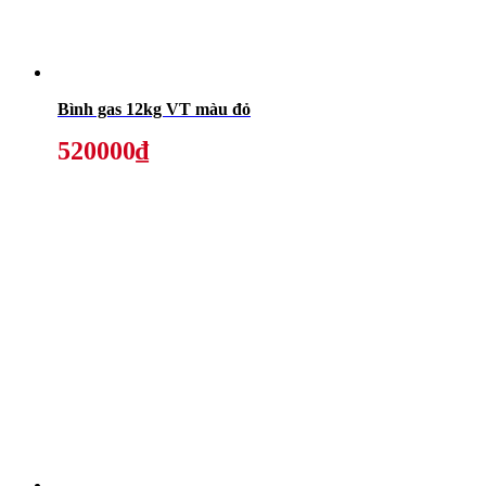
Bình gas 12kg VT màu đỏ
520000₫