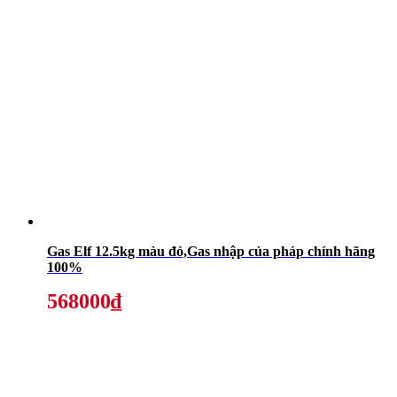
Gas Elf 12.5kg màu đỏ,Gas nhập của pháp chính hãng
100%
568000₫