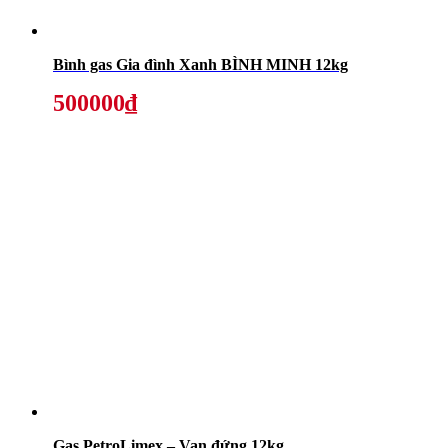
Bình gas Gia đình Xanh BÌNH MINH 12kg
500000₫
Gas PetroLimex – Van đứng 12kg