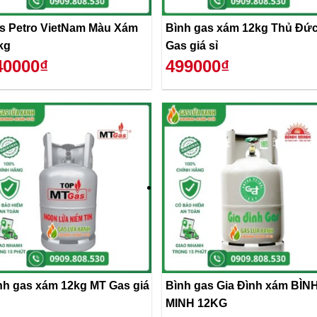
s Petro VietNam Màu Xám
Bình gas xám 12kg Thủ Đứ
kg
Gas giá sỉ
40000₫
499000₫
nh gas xám 12kg MT Gas giá
Bình gas Gia Đình xám BÌN
MINH 12KG