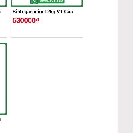
c
Bình gas xám 12kg VT Gas
530000₫
H