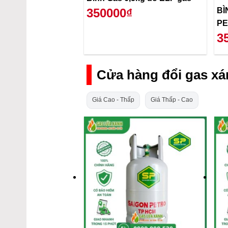
BÌ
350000₫
PE
3
Cửa hàng đổi gas xá
Giá Cao - Thấp
Giá Thấp - Cao