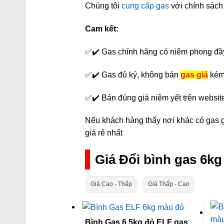
Chúng tôi
cung cấp gas
với chính sách 
Cam kết:
✅✔️ Gas chính hãng có niêm phong đầ
✅✔️ Gas đủ ký, không bán
gas giả
kém
✅✔️ Bán đúng giá niêm yết trên websit
Nếu khách hàng thấy nơi khác có gas gi
giá rẻ nhất
Giá Đổi bình gas 6k
Giá Cao - Thấp
Giá Thấp - Cao
Bình Gas 6,5kg đỏ ELF gas