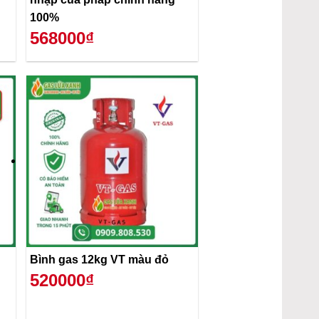
100%
568000₫
Bình gas 12kg VT màu đỏ
520000₫