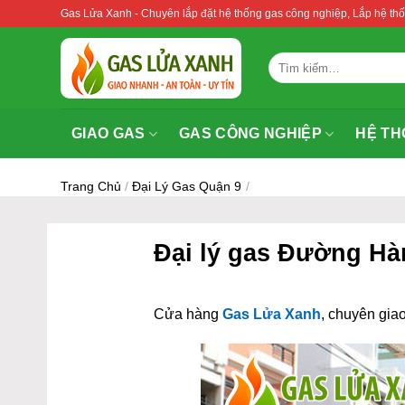
Bỏ
Gas Lửa Xanh - Chuyên lắp đặt hệ thống gas công nghiệp, Lắp hệ 
qua
nội
Tìm
dung
kiếm:
GIAO GAS
GAS CÔNG NGHIỆP
HỆ TH
Trang Chủ
/
Đại Lý Gas Quận 9
/
Đại lý gas Đường Hà
Cửa hàng
Gas Lửa Xanh
, chuyên giao