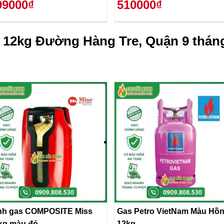
99000₫
510000₫
 12kg Đường Hàng Tre, Quận 9 tháng
nh gas COMPOSITE Miss
Gas Petro VietNam Màu Hồ
kg màu đỏ
12kg