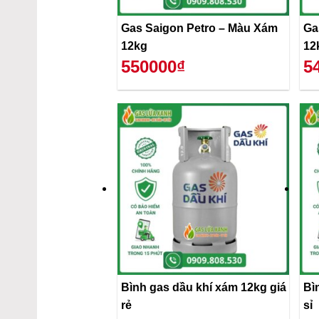
Gas Saigon Petro – Màu Xám
Ga
12kg
12
550000₫
5
Bình gas dầu khí xám 12kg giá
Bì
rẻ
sỉ