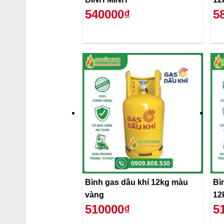
540000₫
5
Bình gas dầu khí 12kg màu
Bì
vàng
12
510000₫
5