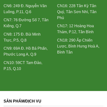
CN6: 249 Đ. Nguyễn Văn
CN16: 228 Tân Kỳ Tân
Luông, P.11, Q.6
Quý, Tân Sơn Nhì, Tân
Phú
CN7: 76 Đường Số 7, Tân
Kiểng, Q.7
CN17: 12 Hoàng Hoa
Thám, P.12, Tân Bình
CN8: 175 Đ. Bùi Minh
Trực, P.5, Q.8
CN18: 290 Ấp Chiến
Lược, Bình Hưng Hoà A,
CN9: 69A Đ. Hồ Bá Phấn,
Bình Tân
Phước Long A, Q.9
CN10: 59CT Tam Đảo,
P.15, Q.10
SẢN PHẨM/DỊCH VỤ