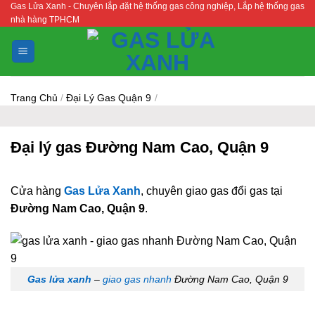
Gas Lửa Xanh - Chuyên lắp đặt hệ thống gas công nghiệp, Lắp hệ thống gas
Bỏ
nhà hàng TPHCM
qua
nội
dung
Trang Chủ
/
Đại Lý Gas Quận 9
/
Đại lý gas Đường Nam Cao, Quận 9
Cửa hàng
Gas Lửa Xanh
, chuyên giao gas đổi gas tại
Đường Nam Cao, Quận 9
.
Gas lửa xanh
–
giao gas nhanh
Đường Nam Cao, Quận 9