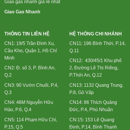
Giao gas nhanh giá rẻ nhất
Giao Gas Nhanh
THÔNG TIN LIÊN HỆ
HỆ THỐNG CHI NHÁNH
CN1: 19/5 Trần Đình Xu,
CN11: 196 Bình Thới, P.14,
Cầu Kho, Quận 1, Hồ Chí
Q.11
Minh
CN12: 430/45/1 Khu phố
CN2: Đ. số 3, P. Bình An,
2, Đường Lê Thị Riêng,
Q.2
P.Thới An, Q.12
CN3: 90 Vườn Chuối, P.4,
CN13: 1132 Quang Trung,
Q.3
P.8, Gò Vấp
CN4: 46M Nguyễn Hữu
CN14: 86 Thích Quảng
Hào, P.6, Q.4
Đức, P.4, Phú Nhuận
CN5: 114 Phạm Hữu Chí,
CN:15: 153 Lê Quang
P.15, Q.5
Định, P.14, Bình Thạnh