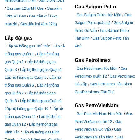
Petrovietnam 12kg
Gas MISS 12kg
Gas Saigon Petro
Gas xám 12kg MT Gas
Gas xám
Gas Saigon Petro Hóc Môn
Gas
12kg VT Gas
Gas dầu khí 12kg
Saigon Petro quận 12
Gas Saigon
màu đỏ
Gas dầu khí xám 12kg
Petro Gò Vấp
Gas Saigon Petro
Lắp đặt gas
Tân Bình
Gas Saigon Petro Tân
Lắp hệ thống gas Thủ Đức
Lắp hệ
Phú
thống gas Quận 1
Lắp hệ thống
Gas Petrolimex
gas Quận 2
Lắp hệ thống gas
Gas Petrolimex Hóc Môn
Gas
Quận 3
Lắp hệ thống gas Quận 4
Petrolimex quận 12
Gas Petrolimex
Lắp hệ thống gas Quận 5
Lắp hệ
Gò Vấp
Gas Petrolimex Tân Bình
thống gas Quận 6
Lắp hệ thống
Gas Petrolimex Tân Phú
gas Quận 7
Lắp hệ thống gas
Quận 8
Lắp hệ thống gas Quận 9
Gas PetroVietNam
Lắp hệ thống gas Quận 10
Lắp hệ
Gas PetroVietNam Hóc Môn
Gas
thống gas Quận 11
Lắp hệ thống
PetroVietNam quận 12
Gas
gas Quận 12
Lắp hệ thống gas
PetroVietNam Gò Vấp
Gas
Bình Tân
Lắp hệ thống gas Bình
PetroVietNam Tân Bình
Gas
Thạnh
Lắp hệ thống gas Gò Vấp