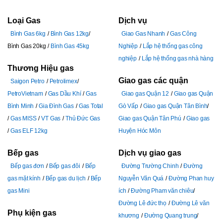
Loại Gas
Dịch vụ
Bình Gas 6kg
Bình Gas 12kg
Giao Gas Nhanh
Gas Công
Bình Gas 20kg
Bình Gas 45kg
Nghiệp
Lắp hệ thống gas công
nghiệp
Lắp hệ thống gas nhà hàng
Thương Hiệu gas
Giao gas các quận
Saigon Petro
Petrolimex
PetroVietnam
Gas Dầu Khí
Gas
Giao gas Quận 12
Giao gas Quận
Bình Minh
Gia Đình Gas
Gas Total
Gò Vấp
Giao gas Quận Tân Bình
Gas MISS
VT Gas
Thủ Đức Gas
Giao gas Quận Tân Phú
Giao gas
Gas ELF 12kg
Huyện Hóc Môn
Bếp gas
Dịch vụ giao gas
Bếp gas đơn
Bếp gas đôi
Bếp
Đường Trường Chinh
Đường
gas mặt kính
Bếp gas du lịch
Bếp
Nguyễn Văn Quá
Đường Phan huy
gas Mini
ích
Đường Pham văn chiêu
Đường Lê đức thọ
Đường Lê văn
Phụ kiện gas
khương
Đường Quang trung