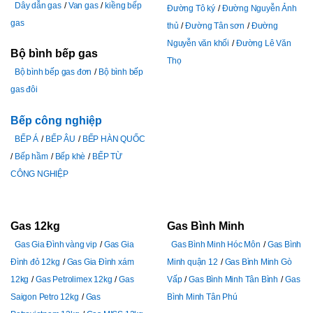
Dây dẫn gas
Van gas
kiềng bếp
Đường Tô ký
Đường Nguyễn Ảnh
gas
thủ
Đường Tân sơn
Đường
Nguyễn văn khối
Đường Lê Văn
Bộ bình bếp gas
Thọ
Bộ bình bếp gas đơn
Bộ bình bếp
gas đôi
Bếp công nghiệp
BẾP Á
BẾP ÂU
BẾP HÀN QUỐC
Bếp hầm
Bếp khè
BẾP TỪ
CÔNG NGHIỆP
Gas 12kg
Gas Bình Minh
Gas Gia Đình vàng vip
Gas Gia
Gas Bình Minh Hóc Môn
Gas Bình
Đình đỏ 12kg
Gas Gia Đình xám
Minh quận 12
Gas Bình Minh Gò
12kg
Gas Petrolimex 12kg
Gas
Vấp
Gas Bình Minh Tân Bình
Gas
Saigon Petro 12kg
Gas
Bình Minh Tân Phú