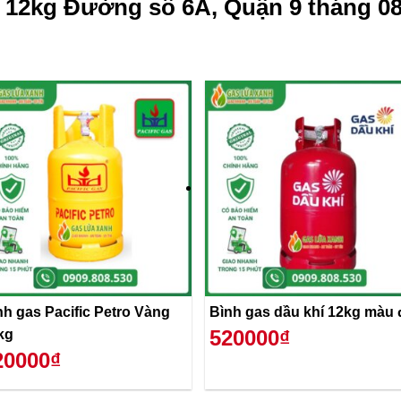
 12kg Đường số 6A, Quận 9 tháng 08
nh gas Pacific Petro Vàng
Bình gas dầu khí 12kg màu 
520000₫
kg
20000₫