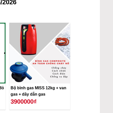
/2026
đỏ
Bộ bình gas MISS 12kg + van
gas + dây dẫn gas
3900000₫