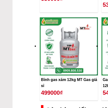
5
Bình gas xám 12kg MT Gas giá
Ga
sỉ
12
499000₫
5