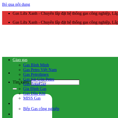
Bỏ qua nội dung
Gas Lửa Xanh - Chuyên lắp đặt hệ thống gas công nghiệp, L
Gas Lửa Xanh - Chuyên lắp đặt hệ thống gas công nghiệp, L
Giao gas
Gas Bình Minh
Gas Petro Việt Nam
Gas Petrolimex
Gas Sài Gòn Petro
Tìm kiếm:
Gas TotalGaz
Gia Đình Gas
Gas Dầu Khí
MISS Gas
Gas công nghiệp
Bếp Gas công nghiệp
Hệ thống gas