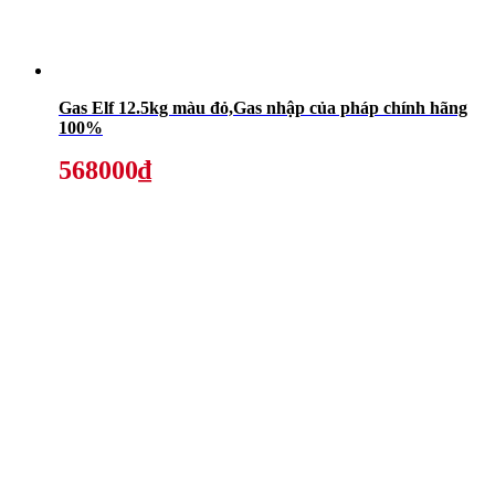
Gas Elf 12.5kg màu đỏ,Gas nhập của pháp chính hãng
100%
568000₫