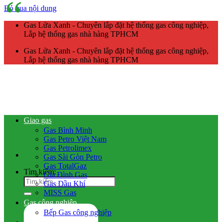
Bỏ qua nội dung
Gas Lửa Xanh - Chuyên lắp đặt hệ thống gas công nghiệp,
Lắp hệ thống gas nhà hàng TPHCM
Gas Lửa Xanh - Chuyên lắp đặt hệ thống gas công nghiệp,
Lắp hệ thống gas nhà hàng TPHCM
Giao gas
Gas Bình Minh
Gas Petro Việt Nam
Gas Petrolimex
Gas Sài Gòn Petro
Gas TotalGaz
Tìm kiếm:
Gia Đình Gas
Gas Dầu Khí
MISS Gas
Gas công nghiệp
Bếp Gas công nghiệp