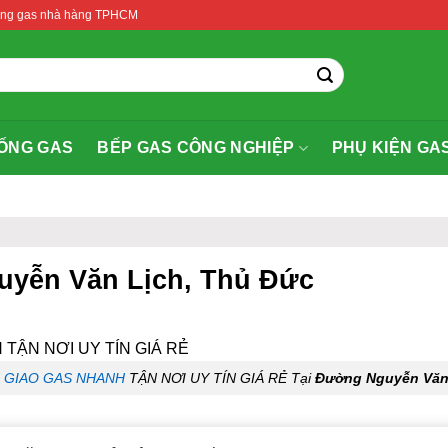
thống gas nhà hàng TPHCM
ỐNG GAS
BẾP GAS CÔNG NGHIỆP
PHỤ KIỆN GA
uyễn Văn Lịch, Thủ Đức
H
GIAO GAS NHANH
TẬN NƠI UY TÍN GIÁ RẺ Tại
Đường Nguyễn Văn