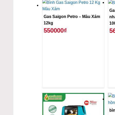
Ga
Gas Saigon Petro – Màu Xám
nh
12kg
10
550000₫
5
bì