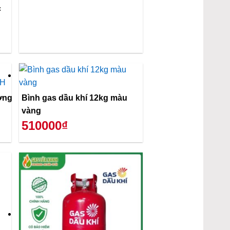
c
ơng
Bình gas dầu khí 12kg màu
vàng
510000₫