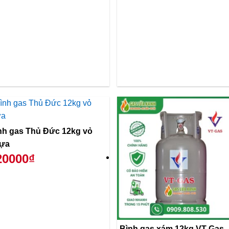
nh gas Thủ Đức 12kg vỏ
ựa
20000₫
Bình gas xám 12kg VT Gas