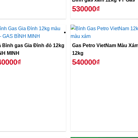
530000₫
á Bình gas Gia Đình đỏ 12kg
Gas Petro VietNam Màu Xá
NH MINH
12kg
40000₫
540000₫