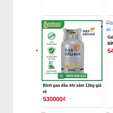
Gi
BÌ
5
Bình gas dầu khí xám 12kg giá
rẻ
530000₫