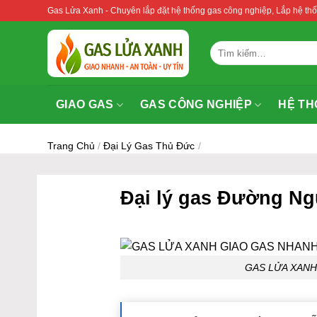
Bỏ
Gas Lửa Xanh - Chuyên lắp đặt hệ thống gas công nghiệp, Lắp hệ 
qua
nội
Tìm
dung
kiếm:
GIAO GAS
GAS CÔNG NGHIỆP
HỆ TH
Trang Chủ
/
Đại Lý Gas Thủ Đức
/
Đại lý gas Đường Ng
GAS LỬA XAN