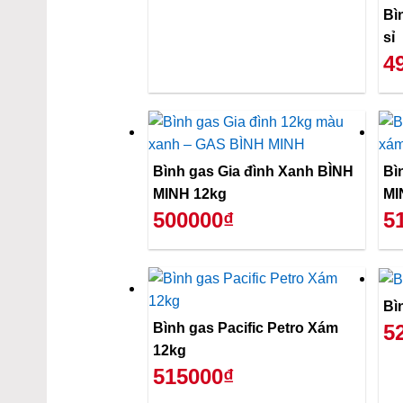
Bì
sỉ
4
Bình gas Gia đình Xanh BÌNH
Bì
MINH 12kg
MI
500000₫
5
Bì
Bình gas Pacific Petro Xám
5
12kg
515000₫