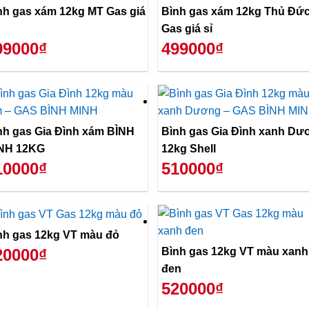
nh gas xám 12kg MT Gas giá
Bình gas xám 12kg Thủ Đứ
Gas giá sỉ
99000₫
499000₫
nh gas Gia Đình xám BÌNH
Bình gas Gia Đình xanh Dư
NH 12KG
12kg Shell
10000₫
510000₫
nh gas 12kg VT màu đỏ
Bình gas 12kg VT màu xanh
20000₫
đen
520000₫