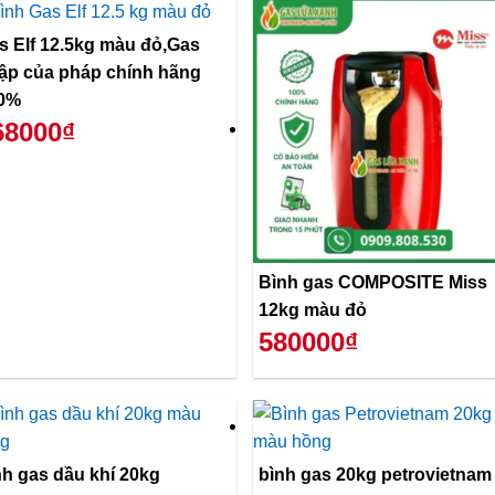
s Elf 12.5kg màu đỏ,Gas
ập của pháp chính hãng
0%
68000₫
Bình gas COMPOSITE Miss
12kg màu đỏ
580000₫
nh gas dầu khí 20kg
bình gas 20kg petrovietnam