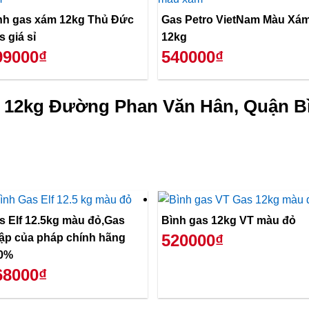
nh gas xám 12kg Thủ Đức
Gas Petro VietNam Màu Xá
s giá sỉ
12kg
99000₫
540000₫
ỏ 12kg Đường Phan Văn Hân, Quận B
s Elf 12.5kg màu đỏ,Gas
Bình gas 12kg VT màu đỏ
520000₫
ập của pháp chính hãng
0%
68000₫