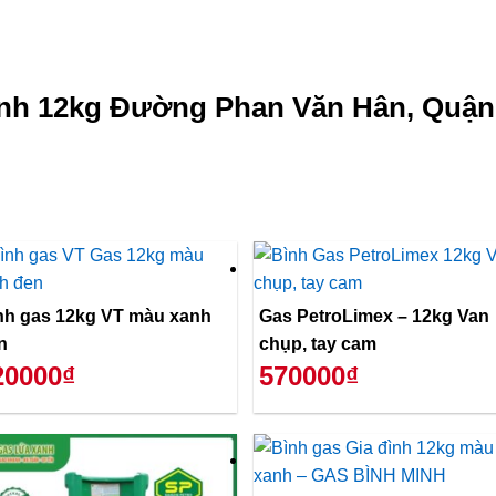
anh 12kg Đường Phan Văn Hân, Quận
nh gas 12kg VT màu xanh
Gas PetroLimex – 12kg Van
n
chụp, tay cam
20000₫
570000₫