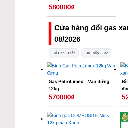
580000₫
Cửa hàng đổi gas x
08/2026
Giá Cao - Thấp
Giá Thấp - Cao
Gas PetroLimex – Van đứng
Bì
12kg
đe
570000₫
5