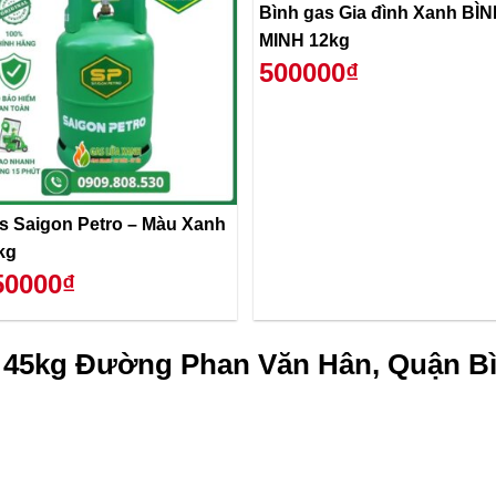
Bình gas Gia đình Xanh BÌ
MINH 12kg
500000₫
 Saigon Petro – Màu Xanh
kg
50000₫
p 45kg Đường Phan Văn Hân, Quận B