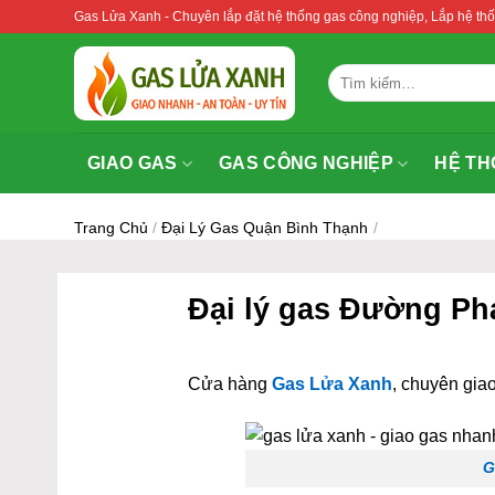
Bỏ
Gas Lửa Xanh - Chuyên lắp đặt hệ thống gas công nghiệp, Lắp hệ 
qua
nội
Tìm
dung
kiếm:
GIAO GAS
GAS CÔNG NGHIỆP
HỆ TH
Trang Chủ
/
Đại Lý Gas Quận Bình Thạnh
/
Đại lý gas Đường Ph
Cửa hàng
Gas Lửa Xanh
, chuyên giao
G