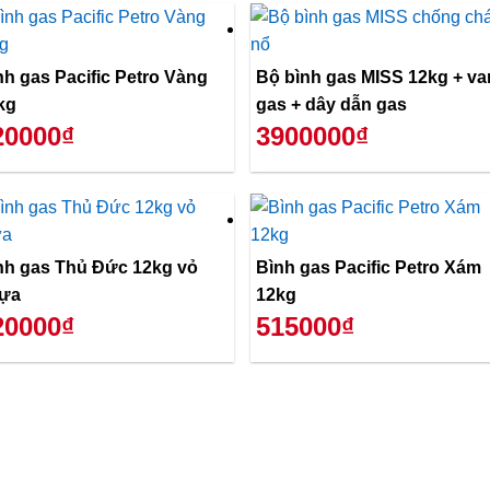
nh gas Pacific Petro Vàng
Bộ bình gas MISS 12kg + va
kg
gas + dây dẫn gas
20000₫
3900000₫
nh gas Thủ Đức 12kg vỏ
Bình gas Pacific Petro Xám
ựa
12kg
20000₫
515000₫