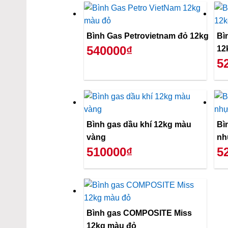
Bình Gas Petrovietnam đỏ 12kg
Bì
540000₫
12
5
Bình gas dầu khí 12kg màu
Bì
vàng
nh
510000₫
5
Bình gas COMPOSITE Miss
12kg màu đỏ