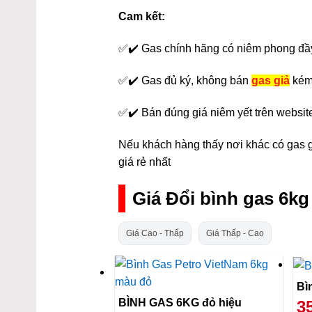
Cam kết:
✅✔️ Gas chính hãng có niêm phong đầ
✅✔️ Gas đủ ký, không bán
gas giả
kém
✅✔️ Bán đúng giá niêm yết trên websit
Nếu khách hàng thấy nơi khác có gas gi
giá rẻ nhất
Giá Đổi bình gas 6k
Giá Cao - Thấp
Giá Thấp - Cao
BÌNH GAS 6KG đỏ hiệu
3