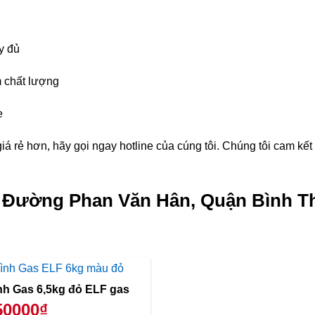
y đủ
 chất lượng
e
á rẻ hơn, hãy gọi ngay hotline của cúng tôi. Chúng tôi cam kế
g Đường Phan Văn Hân, Quận Bình T
Bình Gas 6,5kg đỏ ELF gas
50000₫