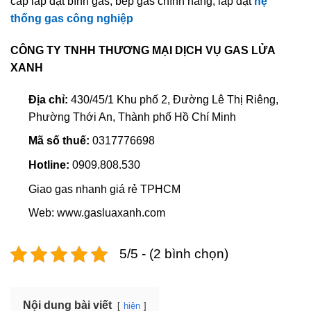
cấp lắp đặt bình gas, bếp gas chính hãng, lắp đặt
hệ
thống gas công nghiệp
CÔNG TY TNHH THƯƠNG MẠI DỊCH VỤ GAS LỬA
XANH
Địa chỉ:
430/45/1 Khu phố 2, Đường Lê Thị Riêng,
Phường Thới An, Thành phố Hồ Chí Minh
Mã số thuế:
0317776698
Hotline:
0909.808.530
Giao gas nhanh giá rẻ TPHCM
Web: www.gasluaxanh.com
5/5 - (2 bình chọn)
Nội dung bài viết
hiện