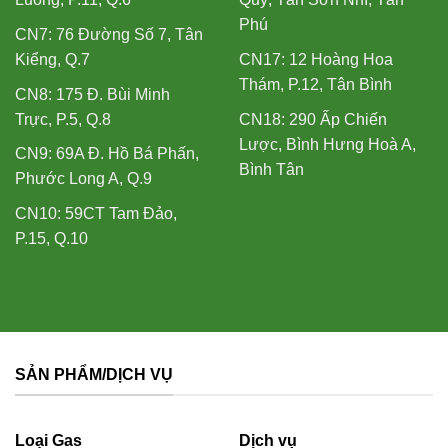
Phú
CN7: 76 Đường Số 7, Tân
Kiểng, Q.7
CN17: 12 Hoàng Hoa
Thám, P.12, Tân Bình
CN8: 175 Đ. Bùi Minh
Trực, P.5, Q.8
CN18: 290 Ấp Chiến
Lược, Bình Hưng Hoà A,
CN9: 69A Đ. Hồ Bá Phấn,
Bình Tân
Phước Long A, Q.9
CN10: 59CT Tam Đảo,
P.15, Q.10
SẢN PHẨM/DỊCH VỤ
Loại Gas
Dịch vụ