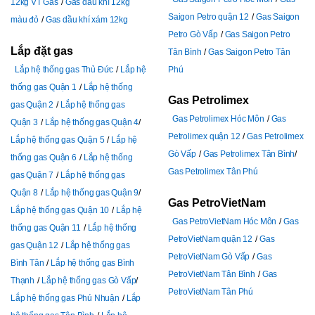
12kg VT Gas
Gas dầu khí 12kg
Saigon Petro quận 12
Gas Saigon
màu đỏ
Gas dầu khí xám 12kg
Petro Gò Vấp
Gas Saigon Petro
Lắp đặt gas
Tân Bình
Gas Saigon Petro Tân
Lắp hệ thống gas Thủ Đức
Lắp hệ
Phú
thống gas Quận 1
Lắp hệ thống
Gas Petrolimex
gas Quận 2
Lắp hệ thống gas
Gas Petrolimex Hóc Môn
Gas
Quận 3
Lắp hệ thống gas Quận 4
Petrolimex quận 12
Gas Petrolimex
Lắp hệ thống gas Quận 5
Lắp hệ
Gò Vấp
Gas Petrolimex Tân Bình
thống gas Quận 6
Lắp hệ thống
Gas Petrolimex Tân Phú
gas Quận 7
Lắp hệ thống gas
Quận 8
Lắp hệ thống gas Quận 9
Gas PetroVietNam
Lắp hệ thống gas Quận 10
Lắp hệ
Gas PetroVietNam Hóc Môn
Gas
thống gas Quận 11
Lắp hệ thống
PetroVietNam quận 12
Gas
gas Quận 12
Lắp hệ thống gas
PetroVietNam Gò Vấp
Gas
Bình Tân
Lắp hệ thống gas Bình
PetroVietNam Tân Bình
Gas
Thạnh
Lắp hệ thống gas Gò Vấp
PetroVietNam Tân Phú
Lắp hệ thống gas Phú Nhuận
Lắp