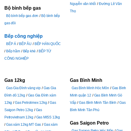
Nguyễn văn khối
Đường Lê Văn
Bộ bình bếp gas
Thọ
Bộ bình bếp gas đơn
Bộ bình bếp
gas đôi
Bếp công nghiệp
BẾP Á
BẾP ÂU
BẾP HÀN QUỐC
Bếp hầm
Bếp khè
BẾP TỪ
CÔNG NGHIỆP
Gas 12kg
Gas Bình Minh
Gas Gia Đình vàng vip
Gas Gia
Gas Bình Minh Hóc Môn
Gas Bình
Đình đỏ 12kg
Gas Gia Đình xám
Minh quận 12
Gas Bình Minh Gò
12kg
Gas Petrolimex 12kg
Gas
Vấp
Gas Bình Minh Tân Bình
Gas
Saigon Petro 12kg
Gas
Bình Minh Tân Phú
Petrovietnam 12kg
Gas MISS 12kg
Gas Saigon Petro
Gas xám 12kg MT Gas
Gas xám
Gas Saigon Petro Hóc Môn
Gas