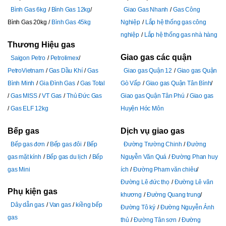
Bình Gas 6kg
Bình Gas 12kg
Giao Gas Nhanh
Gas Công
Bình Gas 20kg
Bình Gas 45kg
Nghiệp
Lắp hệ thống gas công
nghiệp
Lắp hệ thống gas nhà hàng
Thương Hiệu gas
Giao gas các quận
Saigon Petro
Petrolimex
PetroVietnam
Gas Dầu Khí
Gas
Giao gas Quận 12
Giao gas Quận
Bình Minh
Gia Đình Gas
Gas Total
Gò Vấp
Giao gas Quận Tân Bình
Gas MISS
VT Gas
Thủ Đức Gas
Giao gas Quận Tân Phú
Giao gas
Gas ELF 12kg
Huyện Hóc Môn
Bếp gas
Dịch vụ giao gas
Bếp gas đơn
Bếp gas đôi
Bếp
Đường Trường Chinh
Đường
gas mặt kính
Bếp gas du lịch
Bếp
Nguyễn Văn Quá
Đường Phan huy
gas Mini
ích
Đường Pham văn chiêu
Đường Lê đức thọ
Đường Lê văn
Phụ kiện gas
khương
Đường Quang trung
Dây dẫn gas
Van gas
kiềng bếp
Đường Tô ký
Đường Nguyễn Ảnh
gas
thủ
Đường Tân sơn
Đường