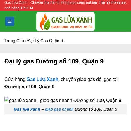
Gas Lửa Xanh - Chuyên lắp đặt hệ thống gas công nghiệp, Lắp hệ thống gas
Bỏ
nhà hàng TPHCM
qua
nội
dung
Trang Chủ
/
Đại Lý Gas Quận 9
/
Đại lý gas Đường số 109, Quận 9
Cửa hàng
Gas Lửa Xanh
, chuyên giao gas đổi gas tại
Đường số 109, Quận 9
.
Gas lửa xanh
–
giao gas nhanh
Đường số 109, Quận 9