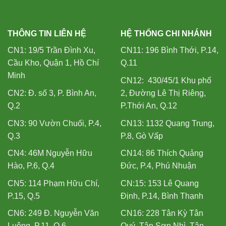
THÔNG TIN LIÊN HỆ
HỆ THỐNG CHI NHÁNH
CN1: 19/5 Trần Đình Xu,
CN11: 196 Bình Thới, P.14,
Cầu Kho, Quận 1, Hồ Chí
Q.11
Minh
CN12: 430/45/1 Khu phố
CN2: Đ. số 3, P. Bình An,
2, Đường Lê Thị Riêng,
Q.2
P.Thới An, Q.12
CN3: 90 Vườn Chuối, P.4,
CN13: 1132 Quang Trung,
Q.3
P.8, Gò Vấp
CN4: 46M Nguyễn Hữu
CN14: 86 Thích Quảng
Hào, P.6, Q.4
Đức, P.4, Phú Nhuận
CN5: 114 Phạm Hữu Chí,
CN:15: 153 Lê Quang
P.15, Q.5
Định, P.14, Bình Thạnh
CN6: 249 Đ. Nguyễn Văn
CN16: 228 Tân Kỳ Tân
Luông, P.11, Q.6
Quý, Tân Sơn Nhì, Tân