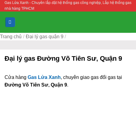
Gas Lửa Xanh - Chuyên lắp đặt hệ thống gas công nghiệp, Lắp hệ thống gas
Bỏ
nhà hàng TPHCM
qua
nội
dung
Trang chủ
/
Đại lý gas quận 9
/
Đại lý gas Đường Võ Tiên Sư, Quận 9
Cửa hàng
Gas Lửa Xanh
, chuyên giao gas đổi gas tại
Đường Võ Tiên Sư, Quận 9
.