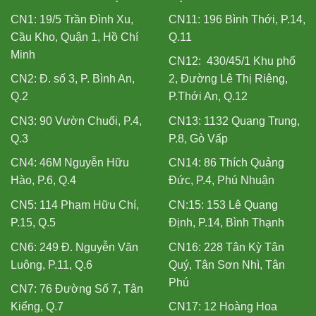
CN1: 19/5 Trần Đình Xu,
CN11: 196 Bình Thới, P.14,
Cầu Kho, Quận 1, Hồ Chí
Q.11
Minh
CN12: 430/45/1 Khu phố
CN2: Đ. số 3, P. Bình An,
2, Đường Lê Thị Riêng,
Q.2
P.Thới An, Q.12
CN3: 90 Vườn Chuối, P.4,
CN13: 1132 Quang Trung,
Q.3
P.8, Gò Vấp
CN4: 46M Nguyễn Hữu
CN14: 86 Thích Quảng
Hào, P.6, Q.4
Đức, P.4, Phú Nhuận
CN5: 114 Phạm Hữu Chí,
CN:15: 153 Lê Quang
P.15, Q.5
Định, P.14, Bình Thạnh
CN6: 249 Đ. Nguyễn Văn
CN16: 228 Tân Kỳ Tân
Luông, P.11, Q.6
Quý, Tân Sơn Nhì, Tân
Phú
CN7: 76 Đường Số 7, Tân
Kiểng, Q.7
CN17: 12 Hoàng Hoa