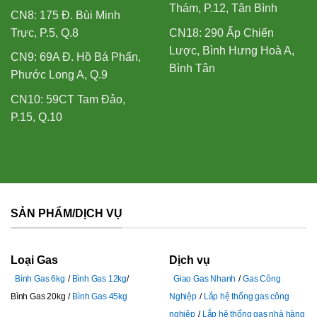
Thám, P.12, Tân Bình
CN8: 175 Đ. Bùi Minh
Trực, P.5, Q.8
CN18: 290 Ấp Chiến
Lược, Bình Hưng Hoà A,
CN9: 69A Đ. Hồ Bá Phấn,
Bình Tân
Phước Long A, Q.9
CN10: 59CT Tam Đảo,
P.15, Q.10
SẢN PHẨM/DỊCH VỤ
Loại Gas
Dịch vụ
Bình Gas 6kg
Bình Gas 12kg
Giao Gas Nhanh
Gas Công
Bình Gas 20kg
Bình Gas 45kg
Nghiệp
Lắp hệ thống gas công
nghiệp
Lắp hệ thống gas nhà hàng