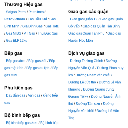
Thương Hiệu gas
Giao gas các quận
Saigon Petro
Petrolimex
PetroVietnam
Gas Dầu Khí
Gas
Giao gas Quận 12
Giao gas Quận
Bình Minh
Gia Đình Gas
Gas Total
Gò Vấp
Giao gas Quận Tân Bình
Gas MISS
VT Gas
Thủ Đức Gas
Giao gas Quận Tân Phú
Giao gas
Gas ELF 12kg
Huyện Hóc Môn
Bếp gas
Dịch vụ giao gas
Bếp gas đơn
Bếp gas đôi
Bếp
Đường Trường Chinh
Đường
gas mặt kính
Bếp gas du lịch
Bếp
Nguyễn Văn Quá
Đường Phan huy
gas Mini
ích
Đường Pham văn chiêu
Đường Lê đức thọ
Đường Lê văn
Phụ kiện gas
khương
Đường Quang trung
Dây dẫn gas
Van gas
kiềng bếp
Đường Tô ký
Đường Nguyễn Ảnh
gas
thủ
Đường Tân sơn
Đường
Nguyễn văn khối
Đường Lê Văn
Bộ bình bếp gas
Thọ
Bộ bình bếp gas đơn
Bộ bình bếp