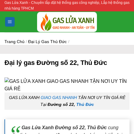
Gas Lửa Xanh - Chuyên lắp đặt hệ thống gas công nghiệp, Lắp hệ thống gas
Bỏ
nhà hàng TPHCM
qua
nội
dung
Trang Chủ
/
Đại Lý Gas Thủ Đức
/
Đại lý gas Đường số 22, Thủ Đức
GAS LỬA XANH
GIAO GAS NHANH
TẬN NƠI UY TÍN GIÁ RẺ
Tại
Đường số 22,
Thủ Đức
Gas Lửa Xanh Đường số 22, Thủ Đức
cung