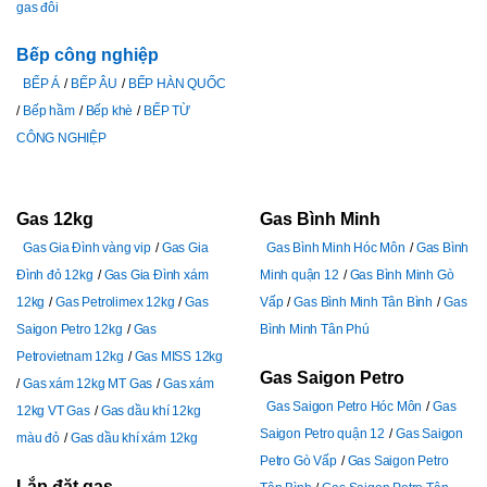
gas đôi
Bếp công nghiệp
BẾP Á
BẾP ÂU
BẾP HÀN QUỐC
Bếp hầm
Bếp khè
BẾP TỪ
CÔNG NGHIỆP
Gas 12kg
Gas Bình Minh
Gas Gia Đình vàng vip
Gas Gia
Gas Bình Minh Hóc Môn
Gas Bình
Đình đỏ 12kg
Gas Gia Đình xám
Minh quận 12
Gas Bình Minh Gò
12kg
Gas Petrolimex 12kg
Gas
Vấp
Gas Bình Minh Tân Bình
Gas
Saigon Petro 12kg
Gas
Bình Minh Tân Phú
Petrovietnam 12kg
Gas MISS 12kg
Gas Saigon Petro
Gas xám 12kg MT Gas
Gas xám
Gas Saigon Petro Hóc Môn
Gas
12kg VT Gas
Gas dầu khí 12kg
Saigon Petro quận 12
Gas Saigon
màu đỏ
Gas dầu khí xám 12kg
Petro Gò Vấp
Gas Saigon Petro
Lắp đặt gas