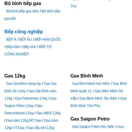
Bộ bình bếp gas
Thọ
Bộ bình bếp gas đơn
Bộ bình bếp
gas đôi
Bếp công nghiệp
BẾP Á
BẾP ÂU
BẾP HÀN QUỐC
Bếp hầm
Bếp khè
BẾP TỪ
CÔNG NGHIỆP
Gas 12kg
Gas Bình Minh
Gas Gia Đình vàng vip
Gas Gia
Gas Bình Minh Hóc Môn
Gas Bình
Đình đỏ 12kg
Gas Gia Đình xám
Minh quận 12
Gas Bình Minh Gò
12kg
Gas Petrolimex 12kg
Gas
Vấp
Gas Bình Minh Tân Bình
Gas
Saigon Petro 12kg
Gas
Bình Minh Tân Phú
Petrovietnam 12kg
Gas MISS 12kg
Gas Saigon Petro
Gas xám 12kg MT Gas
Gas xám
Gas Saigon Petro Hóc Môn
Gas
12kg VT Gas
Gas dầu khí 12kg