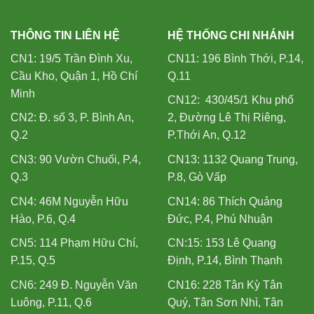
THÔNG TIN LIÊN HỆ
HỆ THỐNG CHI NHÁNH
CN1: 19/5 Trần Đình Xu,
CN11: 196 Bình Thới, P.14,
Cầu Kho, Quận 1, Hồ Chí
Q.11
Minh
CN12: 430/45/1 Khu phố
CN2: Đ. số 3, P. Bình An,
2, Đường Lê Thị Riêng,
Q.2
P.Thới An, Q.12
CN3: 90 Vườn Chuối, P.4,
CN13: 1132 Quang Trung,
Q.3
P.8, Gò Vấp
CN4: 46M Nguyễn Hữu
CN14: 86 Thích Quảng
Hào, P.6, Q.4
Đức, P.4, Phú Nhuận
CN5: 114 Phạm Hữu Chí,
CN:15: 153 Lê Quang
P.15, Q.5
Định, P.14, Bình Thạnh
CN6: 249 Đ. Nguyễn Văn
CN16: 228 Tân Kỳ Tân
Luông, P.11, Q.6
Quý, Tân Sơn Nhì, Tân