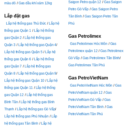
Saigon Petro quận 12
Gas Saigon
màu đỏ
Gas dầu khí xám 12kg
Petro Gò Vấp
Gas Saigon Petro
Lắp đặt gas
Tân Bình
Gas Saigon Petro Tân
Lắp hệ thống gas Thủ Đức
Lắp hệ
Phú
thống gas Quận 1
Lắp hệ thống
Gas Petrolimex
gas Quận 2
Lắp hệ thống gas
Gas Petrolimex Hóc Môn
Gas
Quận 3
Lắp hệ thống gas Quận 4
Petrolimex quận 12
Gas Petrolimex
Lắp hệ thống gas Quận 5
Lắp hệ
Gò Vấp
Gas Petrolimex Tân Bình
thống gas Quận 6
Lắp hệ thống
Gas Petrolimex Tân Phú
gas Quận 7
Lắp hệ thống gas
Quận 8
Lắp hệ thống gas Quận 9
Gas PetroVietNam
Lắp hệ thống gas Quận 10
Lắp hệ
Gas PetroVietNam Hóc Môn
Gas
thống gas Quận 11
Lắp hệ thống
PetroVietNam quận 12
Gas
gas Quận 12
Lắp hệ thống gas
PetroVietNam Gò Vấp
Gas
Bình Tân
Lắp hệ thống gas Bình
PetroVietNam Tân Bình
Gas
Thạnh
Lắp hệ thống gas Gò Vấp
PetroVietNam Tân Phú
Lắp hệ thống gas Phú Nhuận
Lắp
hệ thống gas Tân Bình
Lắp hệ