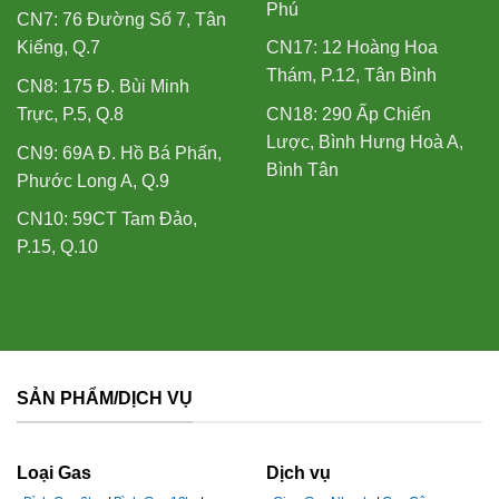
Phú
CN7: 76 Đường Số 7, Tân
Kiểng, Q.7
CN17: 12 Hoàng Hoa
Thám, P.12, Tân Bình
CN8: 175 Đ. Bùi Minh
Trực, P.5, Q.8
CN18: 290 Ấp Chiến
Lược, Bình Hưng Hoà A,
CN9: 69A Đ. Hồ Bá Phấn,
Bình Tân
Phước Long A, Q.9
CN10: 59CT Tam Đảo,
P.15, Q.10
SẢN PHẨM/DỊCH VỤ
Loại Gas
Dịch vụ