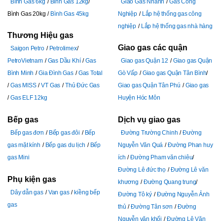
Bình Gas 6kg
Bình Gas 12kg
Giao Gas Nhanh
Gas Công
Bình Gas 20kg
Bình Gas 45kg
Nghiệp
Lắp hệ thống gas công
nghiệp
Lắp hệ thống gas nhà hàng
Thương Hiệu gas
Giao gas các quận
Saigon Petro
Petrolimex
PetroVietnam
Gas Dầu Khí
Gas
Giao gas Quận 12
Giao gas Quận
Bình Minh
Gia Đình Gas
Gas Total
Gò Vấp
Giao gas Quận Tân Bình
Gas MISS
VT Gas
Thủ Đức Gas
Giao gas Quận Tân Phú
Giao gas
Gas ELF 12kg
Huyện Hóc Môn
Bếp gas
Dịch vụ giao gas
Bếp gas đơn
Bếp gas đôi
Bếp
Đường Trường Chinh
Đường
gas mặt kính
Bếp gas du lịch
Bếp
Nguyễn Văn Quá
Đường Phan huy
gas Mini
ích
Đường Pham văn chiêu
Đường Lê đức thọ
Đường Lê văn
Phụ kiện gas
khương
Đường Quang trung
Dây dẫn gas
Van gas
kiềng bếp
Đường Tô ký
Đường Nguyễn Ảnh
gas
thủ
Đường Tân sơn
Đường
Nguyễn văn khối
Đường Lê Văn