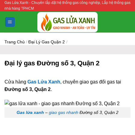
Gas Lửa Xanh - Chuyên lắp đặt hệ thống gas công nghiệp, Lắp hệ thống gas
Bỏ
nhà hàng TPHCM
qua
nội
dung
Trang Chủ
/
Đại Lý Gas Quận 2
/
Đại lý gas Đường số 3, Quận 2
Cửa hàng
Gas Lửa Xanh
, chuyên giao gas đổi gas tại
Đường số 3, Quận 2
.
Gas lửa xanh
–
giao gas nhanh
Đường số 3, Quận 2