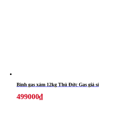
Bình gas xám 12kg Thủ Đức Gas giá sỉ
499000₫