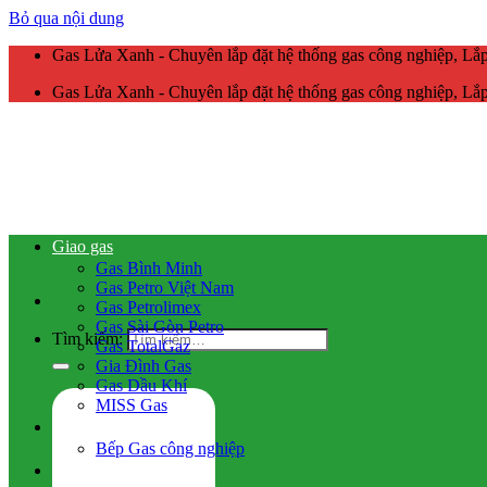
Bỏ qua nội dung
Gas Lửa Xanh - Chuyên lắp đặt hệ thống gas công nghiệp, L
Gas Lửa Xanh - Chuyên lắp đặt hệ thống gas công nghiệp, L
Giao gas
Gas Bình Minh
Gas Petro Việt Nam
Gas Petrolimex
Gas Sài Gòn Petro
Tìm kiếm:
Gas TotalGaz
Gia Đình Gas
Gas Dầu Khí
MISS Gas
Gas công nghiệp
Bếp Gas công nghiệp
Hệ thống gas