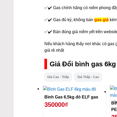
✅✔️ Gas chính hãng có niêm phong đầ
✅✔️ Gas đủ ký, không bán
gas giả
kém
✅✔️ Bán đúng giá niêm yết trên websit
Nếu khách hàng thấy nơi khác có gas gi
giá rẻ nhất
Giá Đổi bình gas 6k
Giá Cao - Thấp
Giá Thấp - Cao
Bình Gas 6,5kg đỏ ELF gas
BÌ
350000₫
PE