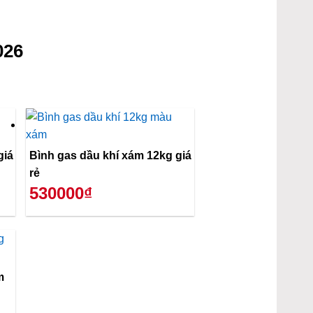
026
giá
Bình gas dầu khí xám 12kg giá
rẻ
530000₫
m