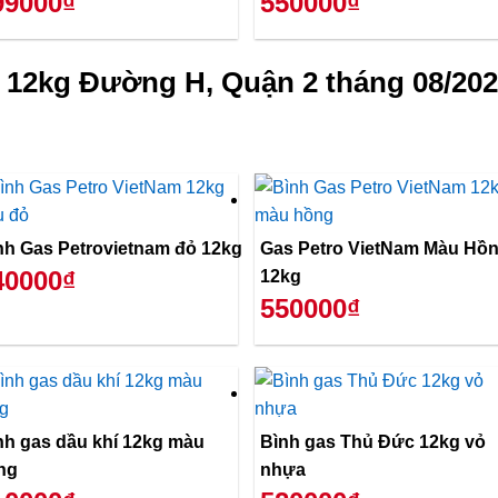
99000₫
550000₫
 12kg Đường H, Quận 2 tháng 08/20
nh Gas Petrovietnam đỏ 12kg
Gas Petro VietNam Màu Hồ
40000₫
12kg
550000₫
nh gas dầu khí 12kg màu
Bình gas Thủ Đức 12kg vỏ
ng
nhựa