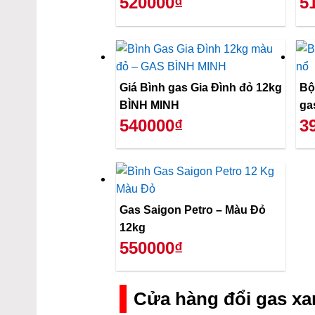
520000₫
5
Giá Bình gas Gia Đình đỏ 12kg
Bộ
BÌNH MINH
ga
540000₫
3
Gas Saigon Petro – Màu Đỏ
12kg
550000₫
Cửa hàng đổi gas xa