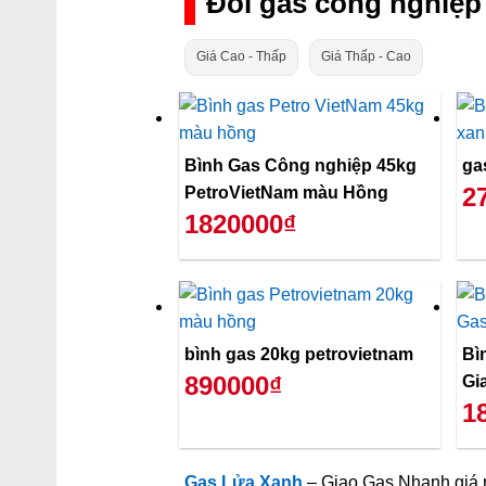
Đổi gas công nghiệp
Giá Cao - Thấp
Giá Thấp - Cao
Bình Gas Công nghiệp 45kg
ga
2
PetroVietNam màu Hồng
1820000₫
bình gas 20kg petrovietnam
Bì
890000₫
Gi
1
Gas Lửa Xanh
– Giao Gas Nhanh giá r