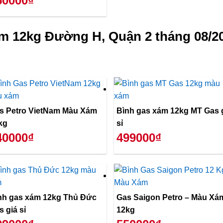
50000₫
m 12kg Đường H, Quận 2 tháng 08/2
s Petro VietNam Màu Xám
Bình gas xám 12kg MT Gas 
kg
sỉ
40000₫
499000₫
nh gas xám 12kg Thủ Đức
Gas Saigon Petro – Màu Xá
s giá sỉ
12kg