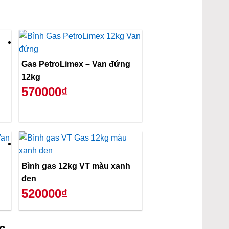
Gas PetroLimex – Van đứng
12kg
570000₫
Bình gas 12kg VT màu xanh
đen
520000₫