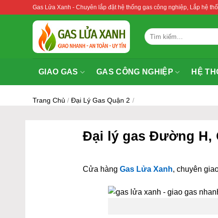
Bỏ
Gas Lửa Xanh - Chuyên lắp đặt hệ thống gas công nghiệp, Lắp hệ 
qua
nội
Tìm
dung
kiếm:
GIAO GAS
GAS CÔNG NGHIỆP
HỆ TH
Trang Chủ
/
Đại Lý Gas Quận 2
/
Đại lý gas Đường H,
Cửa hàng
Gas Lửa Xanh
, chuyên giao