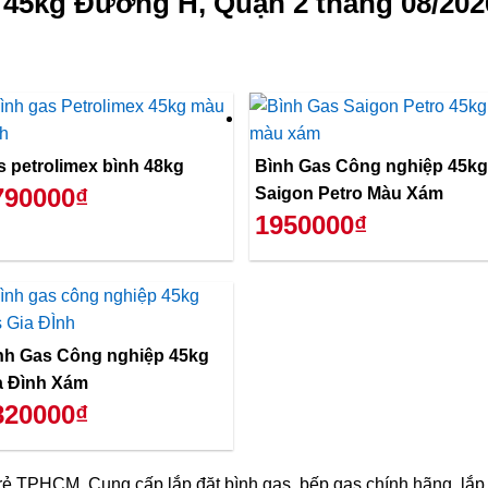
 45kg Đường H, Quận 2 tháng 08/202
s petrolimex bình 48kg
Bình Gas Công nghiệp 45kg
790000₫
Saigon Petro Màu Xám
1950000₫
nh Gas Công nghiệp 45kg
a Đình Xám
820000₫
ẻ TPHCM, Cung cấp lắp đặt bình gas, bếp gas chính hãng, lắp