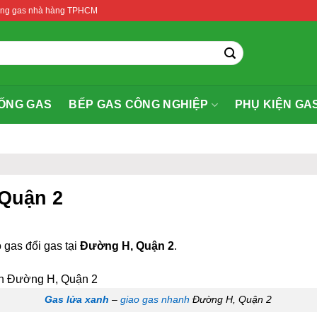
thống gas nhà hàng TPHCM
ỐNG GAS
BẾP GAS CÔNG NGHIỆP
PHỤ KIỆN GA
 Quận 2
 gas đổi gas tại
Đường H, Quận 2
.
Gas lửa xanh
–
giao gas nhanh
Đường H, Quận 2