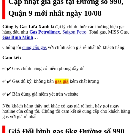
Cập nhật giá gas tại Đường số 990,
Quận 9 mới nhất ngày 10/08
Công ty Gas Lửa Xanh
là đại lý chính thức các thương hiệu gas
hàng đầu như
Gas Petrolimex
,
Saigon Petro
, Total gas, MISS Gas,
Gas Bình Minh
…
Chúng tôi
cung cấp gas
với chính sách giá rẻ nhất tới khách hàng.
Cam kết:
✅✔️ Gas chính hãng có niêm phong đầy đủ
✅✔️ Gas đủ ký, không bán
gas giả
kém chất lượng
✅✔️ Bán đúng giá niêm yết trên website
Nếu khách hàng thấy nơi khác có gas giá rẻ hơn, hãy gọi ngay
hotline của cúng tôi. Chúng tôi cam kết sẽ cung cấp cho khách hàng
gas với giá rẻ nhất
Giá Đổi bình gas 6kg Đường số 990,