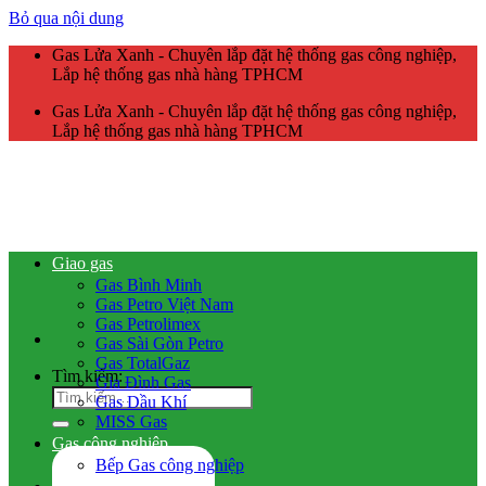
Bỏ qua nội dung
Gas Lửa Xanh - Chuyên lắp đặt hệ thống gas công nghiệp,
Lắp hệ thống gas nhà hàng TPHCM
Gas Lửa Xanh - Chuyên lắp đặt hệ thống gas công nghiệp,
Lắp hệ thống gas nhà hàng TPHCM
Giao gas
Gas Bình Minh
Gas Petro Việt Nam
Gas Petrolimex
Gas Sài Gòn Petro
Gas TotalGaz
Tìm kiếm:
Gia Đình Gas
Gas Dầu Khí
MISS Gas
Gas công nghiệp
Bếp Gas công nghiệp