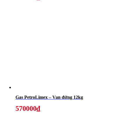
Gas PetroLimex – Van đứng 12kg
570000₫