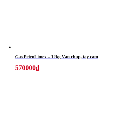
Gas PetroLimex – 12kg Van chụp, tay cam
570000₫