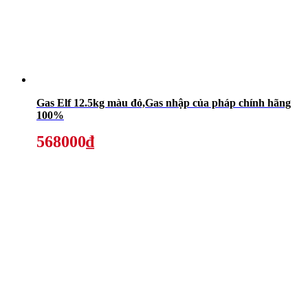
Gas Elf 12.5kg màu đỏ,Gas nhập của pháp chính hãng
100%
568000₫