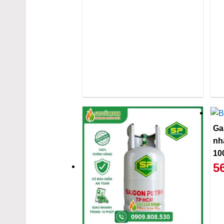
Ga
nh
10
5