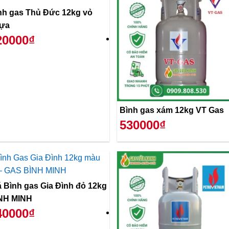
nh gas Thủ Đức 12kg vỏ
ựa
20000₫
Bình gas xám 12kg VT Gas
530000₫
á Bình gas Gia Đình đỏ 12kg
NH MINH
40000₫