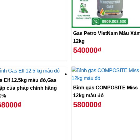
Gas Petro VietNam Màu Xá
12kg
540000₫
s Elf 12.5kg màu đỏ,Gas
Bình gas COMPOSITE Miss
ập của pháp chính hãng
12kg màu đỏ
0%
580000₫
68000₫