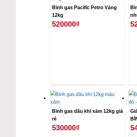
Bình gas Pacific Petro Vàng
Bì
12kg
nh
520000₫
5
Bình gas dầu khí xám 12kg giá
Gi
rẻ
BÌ
530000₫
5