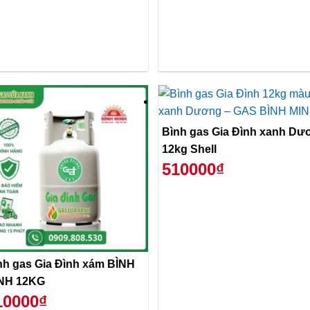
Bình gas Gia Đình xanh Dư
12kg Shell
510000₫
nh gas Gia Đình xám BÌNH
NH 12KG
10000₫