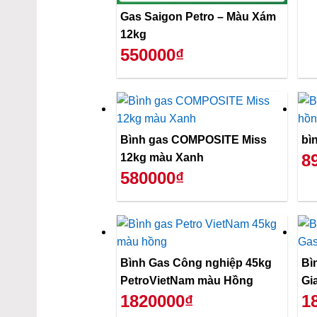
Gas Saigon Petro – Màu Xám
12kg
550000₫
Bình gas COMPOSITE Miss
bì
8
12kg màu Xanh
580000₫
Bình Gas Công nghiệp 45kg
Bì
PetroVietNam màu Hồng
Gi
1820000₫
1