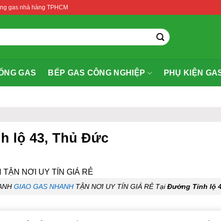
thống gas nhà hàng TPHCM
ỐNG GAS
BẾP GAS CÔNG NGHIỆP
PHỤ KIỆN GA
h lộ 43, Thủ Đức
XANH
GIAO GAS NHANH
TẬN NƠI UY TÍN GIÁ RẺ Tại
Đường Tỉnh lộ 