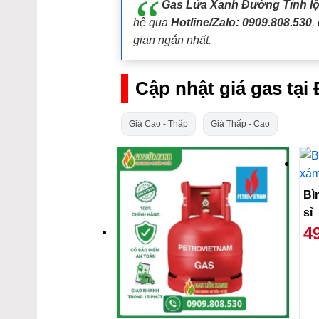
Gas Lửa Xanh Đường Tỉnh lộ
hệ qua
Hotline/Zalo: 0909.808.530
,
gian ngắn nhất.
Cập nhật giá gas tại
Giá Cao - Thấp
Giá Thấp - Cao
Bì
sỉ
4