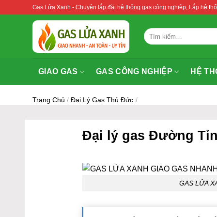
Bỏ
Gas Lửa Xanh - Chuyên lắp đặt hệ thống gas công nghiệp, Lắp hệ 
qua
nội
Tìm
dung
kiếm:
GIAO GAS
GAS CÔNG NGHIỆP
HỆ TH
Trang Chủ
/
Đại Lý Gas Thủ Đức
/
Đại lý gas Đường Tỉn
GAS LỬA 