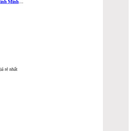
ình Minh
…
iá rẻ nhất