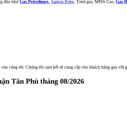
àng đầu như
Gas Petrolimex
,
Saigon Petro
, Total gas, MISS Gas,
Gas B
 của cúng tôi. Chúng tôi cam kết sẽ cung cấp cho khách hàng gas với g
uận Tân Phú tháng 08/2026