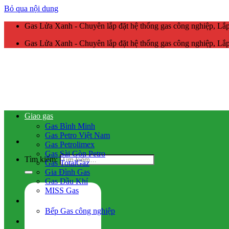
Bỏ qua nội dung
Gas Lửa Xanh - Chuyên lắp đặt hệ thống gas công nghiệp, L
Gas Lửa Xanh - Chuyên lắp đặt hệ thống gas công nghiệp, L
Giao gas
Gas Bình Minh
Gas Petro Việt Nam
Gas Petrolimex
Gas Sài Gòn Petro
Tìm kiếm:
Gas TotalGaz
Gia Đình Gas
Gas Dầu Khí
MISS Gas
Gas công nghiệp
Bếp Gas công nghiệp
Hệ thống gas