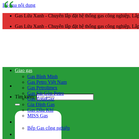
Bỏ qua nội dung
Gas Lửa Xanh - Chuyên lắp đặt hệ thống gas công nghiệp, L
Gas Lửa Xanh - Chuyên lắp đặt hệ thống gas công nghiệp, L
Giao gas
Gas Bình Minh
Gas Petro Việt Nam
Gas Petrolimex
Gas Sài Gòn Petro
Tìm kiếm:
Gas TotalGaz
Gia Đình Gas
Gas Dầu Khí
MISS Gas
Gas công nghiệp
Bếp Gas công nghiệp
Hệ thống gas