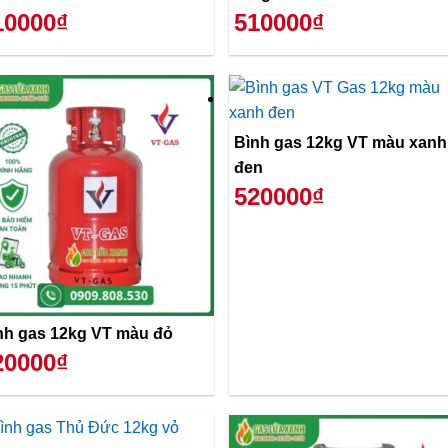
10000₫
510000₫
Bình gas 12kg VT màu xanh
đen
520000₫
nh gas 12kg VT màu đỏ
20000₫