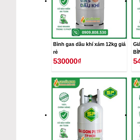
Bình gas dầu khí xám 12kg giá
Gi
rẻ
BÌ
530000₫
5