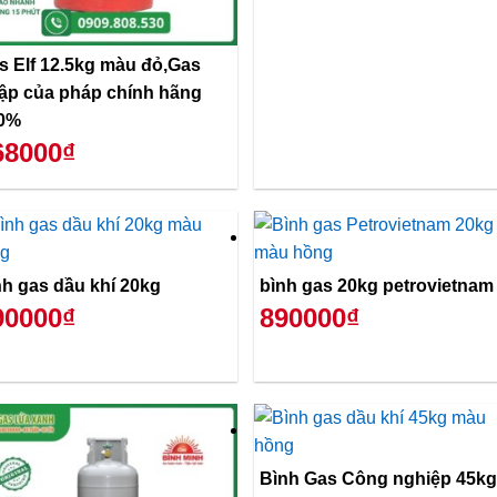
s Elf 12.5kg màu đỏ,Gas
ập của pháp chính hãng
0%
68000₫
nh gas dầu khí 20kg
bình gas 20kg petrovietnam
90000₫
890000₫
Bình Gas Công nghiệp 45kg