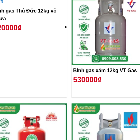
nh gas Thủ Đức 12kg vỏ
ựa
20000₫
Bình gas xám 12kg VT Gas
530000₫