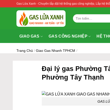
Bỏ
Gas Lửa Xanh - Chuyên lắp đặt hệ thống gas công nghiệp, Lắp hệ 
qua
nội
Tìm
dung
kiếm:
GIAO GAS
GAS CÔNG NGHIỆP
HỆ TH
Trang Chủ
/
Giao Gas Nhanh TPHCM
/
Đại lý gas Phường Tâ
Phường Tây Thạnh
GAS L