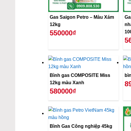
Gas Saigon Petro – Màu Xám
Ga
12kg
nh
550000₫
10
5
Bình gas COMPOSITE Miss
bì
8
12kg màu Xanh
580000₫
Bình Gas Công nghiệp 45kg