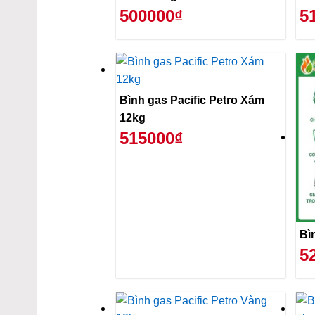
500000₫
5
Bình gas Pacific Petro Xám
12kg
515000₫
Bì
5