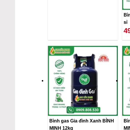
Bì
sỉ
4
Bình gas Gia đình Xanh BÌNH
Bì
MINH 12kg
MI