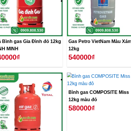
á Bình gas Gia Đình đỏ 12kg
Gas Petro VietNam Màu Xá
NH MINH
12kg
40000₫
540000₫
Bình gas COMPOSITE Miss
12kg màu đỏ
580000₫