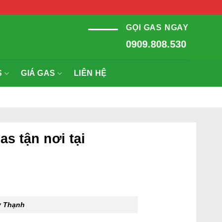
GỌI GAS NGAY
0909.808.530
S
GIÁ GAS
LIÊN HỆ
s tận nơi tại
y Thạnh