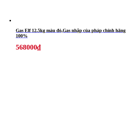
Gas Elf 12.5kg màu đỏ,Gas nhập của pháp chính hãng
100%
568000₫