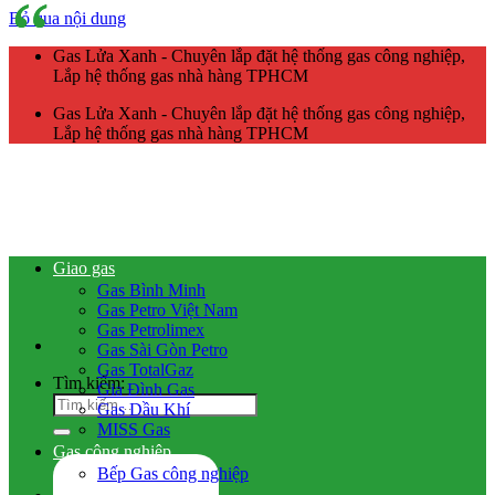
Bỏ qua nội dung
Gas Lửa Xanh - Chuyên lắp đặt hệ thống gas công nghiệp,
Lắp hệ thống gas nhà hàng TPHCM
Gas Lửa Xanh - Chuyên lắp đặt hệ thống gas công nghiệp,
Lắp hệ thống gas nhà hàng TPHCM
Giao gas
Gas Bình Minh
Gas Petro Việt Nam
Gas Petrolimex
Gas Sài Gòn Petro
Gas TotalGaz
Tìm kiếm:
Gia Đình Gas
Gas Dầu Khí
MISS Gas
Gas công nghiệp
Bếp Gas công nghiệp