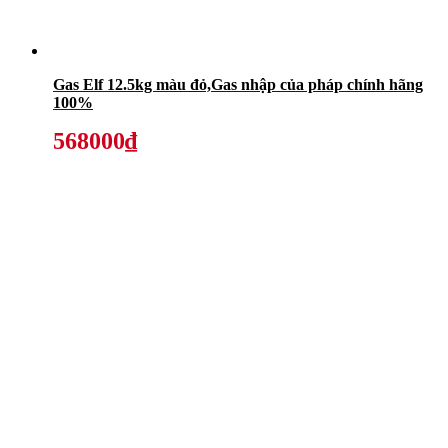
Gas Elf 12.5kg màu đỏ,Gas nhập của pháp chính hãng
100%
568000₫