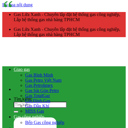
Bỏ qua nội dung
Gas Lửa Xanh - Chuyên lắp đặt hệ thống gas công nghiệp,
Lắp hệ thống gas nhà hàng TPHCM
Gas Lửa Xanh - Chuyên lắp đặt hệ thống gas công nghiệp,
Lắp hệ thống gas nhà hàng TPHCM
Giao gas
Gas Bình Minh
Gas Petro Việt Nam
Gas Petrolimex
Gas Sài Gòn Petro
Gas TotalGaz
Tìm kiếm:
Gia Đình Gas
Gas Dầu Khí
MISS Gas
Gas công nghiệp
Bếp Gas công nghiệp