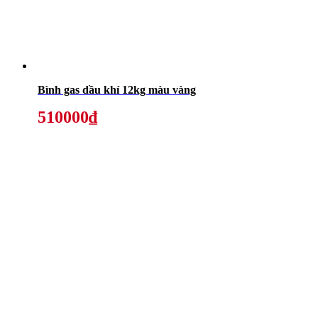
Bình gas dầu khí 12kg màu vàng
510000₫