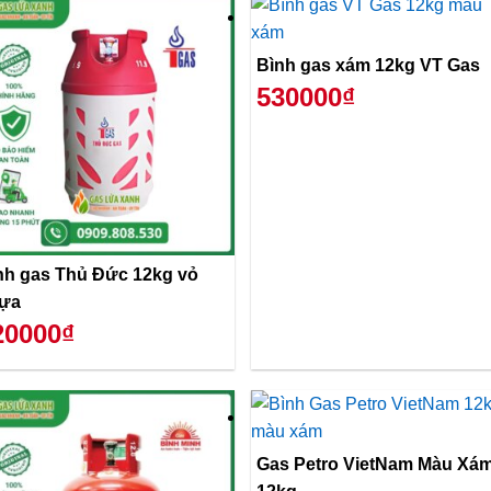
Bình gas xám 12kg VT Gas
530000₫
nh gas Thủ Đức 12kg vỏ
ựa
20000₫
Gas Petro VietNam Màu Xá