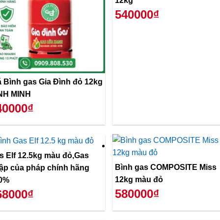
12kg
540000₫
á Bình gas Gia Đình đỏ 12kg
NH MINH
40000₫
s Elf 12.5kg màu đỏ,Gas
Bình gas COMPOSITE Miss
ập của pháp chính hãng
12kg màu đỏ
0%
580000₫
68000₫