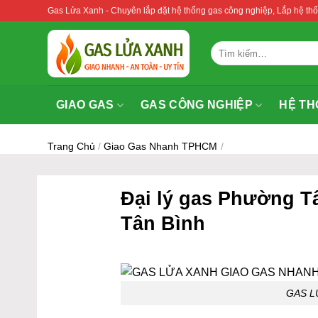
Bỏ
Gas Lửa Xanh - Chuyên lắp đặt hệ thống gas công nghiệp, Lắp hệ 
qua
nội
Tìm
dung
kiếm:
GIAO GAS
GAS CÔNG NGHIỆP
HỆ TH
Trang Chủ
/
Giao Gas Nhanh TPHCM
/
Đại lý gas Phường Tâ
Tân Bình
GAS L