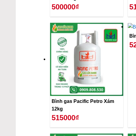
500000₫
5
Bì
5
Bình gas Pacific Petro Xám
12kg
515000₫