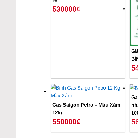
rẻ
530000₫
Gi
BÌ
5
Ga
Gas Saigon Petro – Màu Xám
nh
12kg
10
550000₫
5