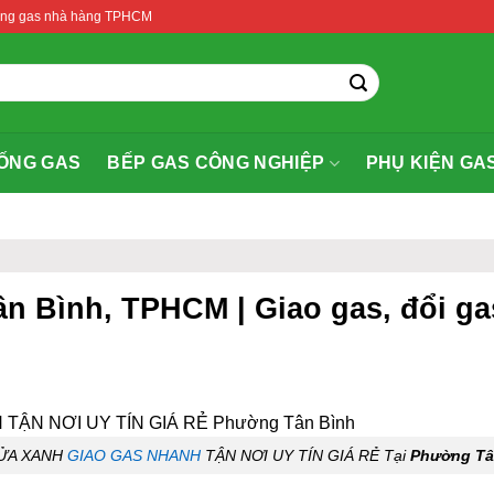
thống gas nhà hàng TPHCM
ỐNG GAS
BẾP GAS CÔNG NGHIỆP
PHỤ KIỆN GA
n Bình, TPHCM | Giao gas, đổi ga
ỬA XANH
GIAO GAS NHANH
TẬN NƠI UY TÍN GIÁ RẺ Tại
Phường Tâ