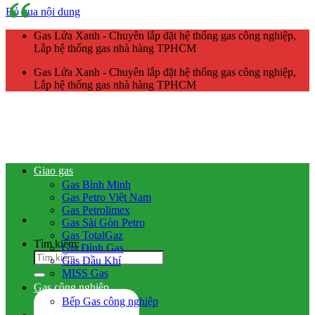
Bỏ qua nội dung
Gas Lửa Xanh - Chuyên lắp đặt hệ thống gas công nghiệp,
Lắp hệ thống gas nhà hàng TPHCM
Gas Lửa Xanh - Chuyên lắp đặt hệ thống gas công nghiệp,
Lắp hệ thống gas nhà hàng TPHCM
Giao gas
Gas Bình Minh
Gas Petro Việt Nam
Gas Petrolimex
Gas Sài Gòn Petro
Gas TotalGaz
Tìm kiếm:
Gia Đình Gas
Gas Dầu Khí
MISS Gas
Gas công nghiệp
Bếp Gas công nghiệp