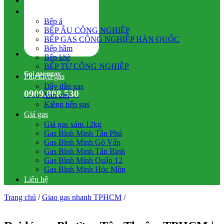
Hệ thống gas
Bếp gas công nghiệp
Bếp á
BẾP ÂU CÔNG NGHIỆP
BẾP GAS CÔNG NGHIỆP HÀN QUỐC
Bếp hầm
Bếp khè
BẾP TỪ CÔNG NGHIỆP
Gọi gas ngay
Phụ kiện gas
Dây dẫn gas
0909.808.530
Van gas
Kiềng bếp gas
Giá gas
Giá gas xám 12kg
Gas Bình Minh Tân Phú
Gas Bình Minh Gò Vấp
Gas Bình Minh Tân Bình
Gas Bình Minh Quận 12
Gas Bình Minh Hóc Môn
Liên hệ
Trang chủ
/
Giao gas nhanh TPHCM
/