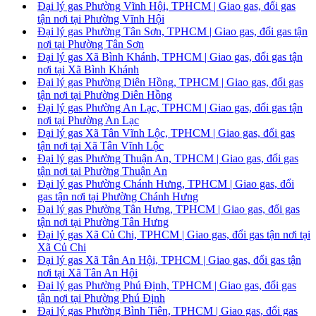
Đại lý gas Phường Vĩnh Hội, TPHCM | Giao gas, đổi gas
tận nơi tại Phường Vĩnh Hội
Đại lý gas Phường Tân Sơn, TPHCM | Giao gas, đổi gas tận
nơi tại Phường Tân Sơn
Đại lý gas Xã Bình Khánh, TPHCM | Giao gas, đổi gas tận
nơi tại Xã Bình Khánh
Đại lý gas Phường Diên Hồng, TPHCM | Giao gas, đổi gas
tận nơi tại Phường Diên Hồng
Đại lý gas Phường An Lạc, TPHCM | Giao gas, đổi gas tận
nơi tại Phường An Lạc
Đại lý gas Xã Tân Vĩnh Lộc, TPHCM | Giao gas, đổi gas
tận nơi tại Xã Tân Vĩnh Lộc
Đại lý gas Phường Thuận An, TPHCM | Giao gas, đổi gas
tận nơi tại Phường Thuận An
Đại lý gas Phường Chánh Hưng, TPHCM | Giao gas, đổi
gas tận nơi tại Phường Chánh Hưng
Đại lý gas Phường Tân Hưng, TPHCM | Giao gas, đổi gas
tận nơi tại Phường Tân Hưng
Đại lý gas Xã Củ Chi, TPHCM | Giao gas, đổi gas tận nơi tại
Xã Củ Chi
Đại lý gas Xã Tân An Hội, TPHCM | Giao gas, đổi gas tận
nơi tại Xã Tân An Hội
Đại lý gas Phường Phú Định, TPHCM | Giao gas, đổi gas
tận nơi tại Phường Phú Định
Đại lý gas Phường Bình Tiên, TPHCM | Giao gas, đổi gas