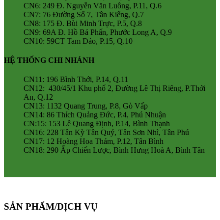
CN6: 249 Đ. Nguyễn Văn Luông, P.11, Q.6
CN7: 76 Đường Số 7, Tân Kiểng, Q.7
CN8: 175 Đ. Bùi Minh Trực, P.5, Q.8
CN9: 69A Đ. Hồ Bá Phấn, Phước Long A, Q.9
CN10: 59CT Tam Đảo, P.15, Q.10
HỆ THỐNG CHI NHÁNH
CN11: 196 Bình Thới, P.14, Q.11
CN12: 430/45/1 Khu phố 2, Đường Lê Thị Riêng, P.Thới
An, Q.12
CN13: 1132 Quang Trung, P.8, Gò Vấp
CN14: 86 Thích Quảng Đức, P.4, Phú Nhuận
CN:15: 153 Lê Quang Định, P.14, Bình Thạnh
CN16: 228 Tân Kỳ Tân Quý, Tân Sơn Nhì, Tân Phú
CN17: 12 Hoàng Hoa Thám, P.12, Tân Bình
CN18: 290 Ấp Chiến Lược, Bình Hưng Hoà A, Bình Tân
SẢN PHẨM/DỊCH VỤ