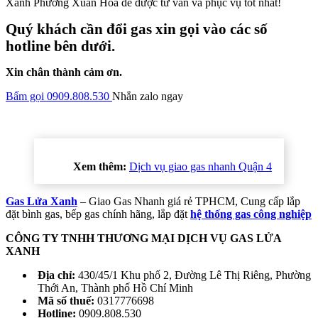
Xanh Phường Xuân Hòa để được tư vấn và phục vụ tốt nhất!
Quý khách cần đổi gas xin gọi vào các số
hotline bên dưới.
Xin chân thành cảm ơn.
Bấm gọi 0909.808.530
Nhắn zalo ngay
Xem thêm:
Dịch vụ giao gas nhanh Quận 4
Gas Lửa Xanh
– Giao Gas Nhanh giá rẻ TPHCM, Cung cấp lắp
đặt bình gas, bếp gas chính hãng, lắp đặt
hệ thống gas công nghiệp
CÔNG TY TNHH THƯƠNG MẠI DỊCH VỤ GAS LỬA
XANH
Địa chỉ:
430/45/1 Khu phố 2, Đường Lê Thị Riêng, Phường
Thới An, Thành phố Hồ Chí Minh
Mã số thuế:
0317776698
Hotline:
0909.808.530