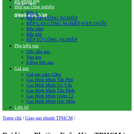
Hệ thống gas
Gọi gas ngay
Bếp gas công nghiệp
Bếp á
0909.808.530
BẾP ÂU CÔNG NGHIỆP
BẾP GAS CÔNG NGHIỆP HÀN QUỐC
Bếp hầm
Bếp khè
BẾP TỪ CÔNG NGHIỆP
Phụ kiện gas
Dây dẫn gas
Van gas
Kiềng bếp gas
Giá gas
Giá gas xám 12kg
Gas Bình Minh Tân Phú
Gas Bình Minh Gò Vấp
Gas Bình Minh Tân Bình
Gas Bình Minh Quận 12
Gas Bình Minh Hóc Môn
Liên hệ
Trang chủ
/
Giao gas nhanh TPHCM
/