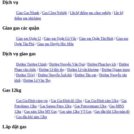
Dịch vụ
Giao Gas Nhanh
Gas Công Nghiệp
Lắp hệ thống gas công nghiệp
Lắp hệ
thống gas nhà hàng
Giao gas các quận
Giao gas Quận 12
Giao gas Quận Gò Vấp
Giao gas Quận Tân Bình
Giao gas
Quận Tân Phú
Giao gas Huyện Hóc Môn
Dịch vụ giao gas
Đường Trường Chinh
Đường Nguyễn Văn Quá
Đường Phan huy ích
Đường
Pham văn chiêu
Đường Lê đức thọ
Đường Lê văn khương
Đường Quang trung
Đường Tô ký
Đường Nguyễn Ảnh thủ
Đường Tân sơn
Đường Nguyễn văn
khối
Đường Lê Văn Thọ
Gas 12kg
Gas Gia Đình vàng vip
Gas Gia Đình đỏ 12kg
Gas Gia Đình xám 12kg
Gas
Petrolimex 12kg
Gas Saigon Petro 12kg
Gas Petrovietnam 12kg
Gas MISS
12kg
Gas xám 12kg MT Gas
Gas xám 12kg VT Gas
Gas dầu khí 12kg màu đỏ
Gas dầu khí xám 12kg
Lắp đặt gas