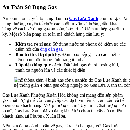
An Toàn Sử Dụng Gas
An toàn luôn là yếu tố hàng đầu mà
Gas Lửa Xanh
chú trọng. Cửa
hàng thường xuyên tổ chức các buổi tư vấn và hướng dẫn khách
hàng về cách sử dụng gas an toàn, bảo trì và kiểm tra bếp gas định
kỳ. Một số biện pháp an toàn mà khách hàng cần lưu ý:
Kiểm tra rò rỉ gas
: Sử dụng nước xà phòng để kiểm tra các
điểm nối của
ống dẫn gas
.
Bảo trì thiết bị định kỳ
: Đảm bảo bếp gas và các thiết bị
liên quan luôn trong tình trạng tốt nhất.
Lắp đặt đúng quy cách
: Đặt bình gas ở nơi thoáng khí,
tránh xa nguồn lửa và các thiết bị điện.
hệ thống giàn 4 bình gas công nghiệp do Gas Lửa Xanh thi cô
Gas Lửa Xanh Phường Xuân Hòa không chỉ mang đến sản phẩm
gas chất lượng mà còn cung cấp các dịch vụ tiện ích, an toàn và tiết
kiệm cho khách hàng. Với phương châm “Uy tín – Chất lượng – An
toàn”, Gas Lửa Xanh đã và đang là sự lựa chọn tin cậy của nhiều
khách hàng tại Phường Xuân Hòa.
Nếu bạn đang có nhu cầu về gas, hãy liên hệ ngay với Gas Lửa