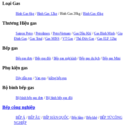
Loại Gas
Bình Gas 6kg
Bình Gas 12kg
Bình Gas 20kg
Bình Gas 45kg
Thương Hiệu gas
Saigon Petro
Petrolimex
PetroVietnam
Gas Dầu Khí
Gas Bình Minh
Gia
Đình Gas
Gas Total
Gas MISS
VT Gas
Thủ Đức Gas
Gas ELF 12kg
Bếp gas
Bếp gas đơn
Bếp gas đôi
Bếp gas mặt kính
Bếp gas du lịch
Bếp gas Mini
Phụ kiện gas
Dây dẫn gas
Van gas
kiềng bếp gas
Bộ bình bếp gas
Bộ bình bếp gas đơn
Bộ bình bếp gas đôi
Bếp công nghiệp
BẾP Á
BẾP ÂU
BẾP HÀN QUỐC
Bếp hầm
Bếp khè
BẾP TỪ CÔNG
NGHIỆP