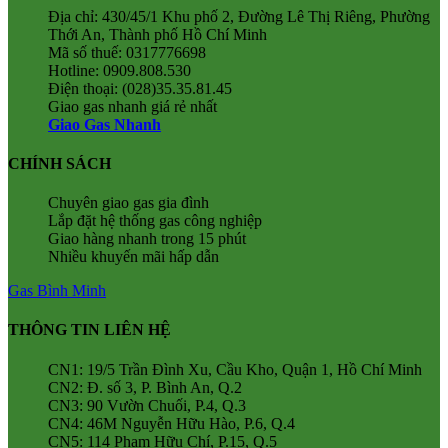
Địa chỉ: 430/45/1 Khu phố 2, Đường Lê Thị Riêng, Phường
Thới An, Thành phố Hồ Chí Minh
Mã số thuế: 0317776698
Hotline: 0909.808.530
Điện thoại: (028)35.35.81.45
Giao gas nhanh giá rẻ nhất
Giao Gas Nhanh
CHÍNH SÁCH
Chuyên giao gas gia đình
Lắp đặt hệ thống gas công nghiệp
Giao hàng nhanh trong 15 phút
Nhiều khuyến mãi hấp dẫn
Gas Bình Minh
THÔNG TIN LIÊN HỆ
CN1: 19/5 Trần Đình Xu, Cầu Kho, Quận 1, Hồ Chí Minh
CN2: Đ. số 3, P. Bình An, Q.2
CN3: 90 Vườn Chuối, P.4, Q.3
CN4: 46M Nguyễn Hữu Hào, P.6, Q.4
CN5: 114 Phạm Hữu Chí, P.15, Q.5