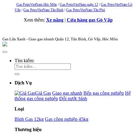
Gas PetroVietNam Hóc Môn
Gas PetroVietNam quận 12
Gas PetroVietNam Gò
Vấp
Gas PetroVietNam Tân Bình
Gas PetroVietNam Tân Phú
Xem thêm:
Xe nâng
|
Cửa hàng gas Gò Vấp
Gas Lửa Xanh - Giao gas nhanh Quận 12, Tân Bình, Gò Vấp, Hóc Môn
Tìm kiếm:
Dịch Vụ
Giá Gas
Giao gas nhanh
Bếp gas công nghiệp
Hệ
thống gas công nghiệp
Đổi nước bình
Loại
Bình Gas 12kg
Gas công nghiệp 45kg
Thương hiệu