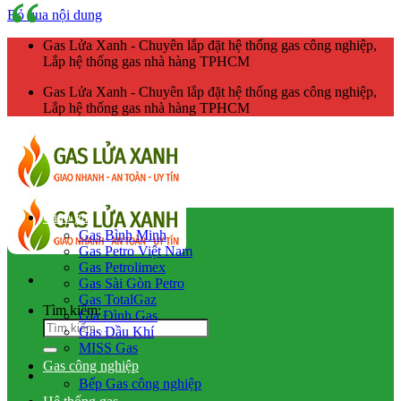
Bỏ qua nội dung
Gas Lửa Xanh - Chuyên lắp đặt hệ thống gas công nghiệp,
Lắp hệ thống gas nhà hàng TPHCM
Gas Lửa Xanh - Chuyên lắp đặt hệ thống gas công nghiệp,
Lắp hệ thống gas nhà hàng TPHCM
Giao gas
Gas Bình Minh
Gas Petro Việt Nam
Gas Petrolimex
Gas Sài Gòn Petro
Gas TotalGaz
Tìm kiếm:
Gia Đình Gas
Gas Dầu Khí
MISS Gas
Gas công nghiệp
Bếp Gas công nghiệp