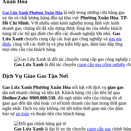
Xuân Hòa
là một trong những cửa hàng gas
Gas Lửa Xanh Phường Xuân Hòa
uy tín và chất lượng hàng đầu tại khu vực
Phường Xuân Hòa
,
TP.
Hồ Chí Minh
. Với nhiều năm kinh nghiệm trong lĩnh vực kinh
doanh gas, chúng tôi đã xây dựng được lòng tin của nhiều khách
hàng từ các hộ gia đình cho đến các doanh nghiệp lớn nhỏ.
Gas
Lửa Xanh
chuyên cung cấp các loại gas công nghiệp và
gas gia
đình
, cùng với các thiết bị và phụ kiện bếp gas, đảm bảo đáp ứng
mọi nhu cầu của khách hàng.
Gas Lửa Xanh
là đối tác chuyên
cung cấp gas công nghiệp
ch
Dịch Vụ Giao Gas Tận Nơi
Gas Lửa Xanh Phường Xuân Hòa
nổi bật với dịch vụ
giao gas
tận nơi nhanh chóng và tiện lợi. Khách hàng chỉ cần liên hệ qua
Hotline/Zalo: 0909.808.530
, đội ngũ nhân viên của chúng tôi sẽ
giao gas đến tận nhà hoặc cơ sở kinh doanh của bạn trong thời gian
ngắn nhất. Dịch vụ này không chỉ tiết kiệm thời gian mà còn đảm
bảo sự
an toàn
và thuận tiện cho khách hàng.
Gas Lửa Xanh
là đại lý uy tín chuyên
cung cấp gas
chính hãn