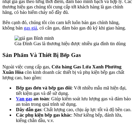
nhật giá gas theo từng thời điểm, đảm bảo minh bạch và hợp lý. Các
thương hiệu gas chúng tôi cung cấp tới khách hàng là gas chính
hãng, có bảo hiểm cháy nổ đầy đủ.
Bên cạnh đó, chúng tôi còn cam kết luôn bán gas chính hãng,
không bán
gas giả
, có cân gas, đảm bảo gas đủ ký khi giao hàng.
Gia Đình Gas là thương hiệu được nhiều gia đình tin dùng
Sản Phẩm Và Thiết Bị Bếp Gas
Ngoài việc cung cấp gas,
Cửa hàng Gas Lửa Xanh Phường
Xuân Hòa
còn kinh doanh các thiết bị và phụ kiện bếp gas chất
lượng cao, bao gồm:
Bếp gas đơn và bếp gas đôi
: Với nhiều mẫu mã hiện đại,
tiết kiệm gas và dễ sử dụng.
Van gas
an toàn
: Giúp kiểm soát lưu lượng gas và đảm bảo
an toàn trong quá trình sử dụng.
Dây dẫn gas
: Chất lượng cao, chịu áp lực tốt và độ bền cao.
Các phụ kiện bếp gas khác
: Như kiềng bếp, đánh lửa,
kiếng chắn dầu, v.v.