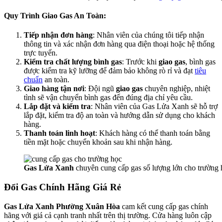
Quy Trình Giao Gas An Toàn:
Tiếp nhận đơn hàng
: Nhân viên của chúng tôi tiếp nhận
thông tin và xác nhận đơn hàng qua điện thoại hoặc hệ thống
trực tuyến.
Kiểm tra chất lượng bình gas
: Trước khi
giao gas
, bình gas
được kiểm tra kỹ lưỡng để đảm bảo không rò rỉ và đạt
tiêu
chuẩn
an toàn.
Giao hàng tận nơi
: Đội ngũ
giao gas
chuyên nghiệp, nhiệt
tình sẽ vận chuyển bình gas đến đúng địa chỉ yêu cầu.
Lắp đặt và kiểm tra
: Nhân viên của Gas Lửa Xanh sẽ hỗ trợ
lắp đặt, kiểm tra độ an toàn và hướng dẫn sử dụng cho khách
hàng.
Thanh toán linh hoạt
: Khách hàng có thể thanh toán bằng
tiền mặt hoặc chuyển khoản sau khi nhận hàng.
Gas Lửa Xanh
chuyên cung cấp gas số lượng lớn cho trường
Đổi Gas Chính Hãng Giá Rẻ
Gas Lửa Xanh Phường Xuân Hòa
cam kết cung cấp gas chính
hãng với giá cả cạnh tranh nhất trên thị trường. Cửa hàng luôn cập