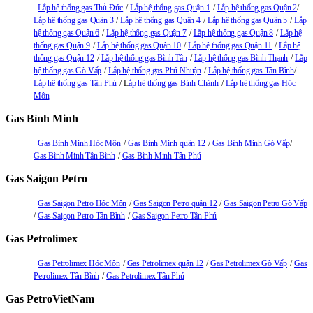
Lắp hệ thống gas Thủ Đức
Lắp hệ thống gas Quận 1
Lắp hệ thống gas Quận 2
Lắp hệ thống gas Quận 3
Lắp hệ thống gas Quận 4
Lắp hệ thống gas Quận 5
Lắp
hệ thống gas Quận 6
Lắp hệ thống gas Quận 7
Lắp hệ thống gas Quận 8
Lắp hệ
thống gas Quận 9
Lắp hệ thống gas Quận 10
Lắp hệ thống gas Quận 11
Lắp hệ
thống gas Quận 12
Lắp hệ thống gas Bình Tân
Lắp hệ thống gas Bình Thạnh
Lắp
hệ thống gas Gò Vấp
Lắp hệ thống gas Phú Nhuận
Lắp hệ thống gas Tân Bình
Lắp hệ thống gas Tân Phú
L
ắp hệ thống gas Bình Chánh
Lắp hệ thống gas Hóc
Môn
Gas Bình Minh
Gas Bình Minh Hóc Môn
Gas Bình Minh quận 12
Gas Bình Minh Gò Vấp
Gas Bình Minh Tân Bình
Gas Bình Minh Tân Phú
Gas Saigon Petro
Gas Saigon Petro Hóc Môn
Gas Saigon Petro quận 12
Gas Saigon Petro Gò Vấp
Gas Saigon Petro Tân Bình
Gas Saigon Petro Tân Phú
Gas Petrolimex
Gas Petrolimex Hóc Môn
Gas Petrolimex quận 12
Gas Petrolimex Gò Vấp
Gas
Petrolimex Tân Bình
Gas Petrolimex Tân Phú
Gas PetroVietNam