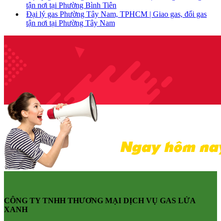
tận nơi tại Phường Bình Tiên
Đại lý gas Phường Tây Nam, TPHCM | Giao gas, đổi gas
tận nơi tại Phường Tây Nam
CÔNG TY TNHH THƯƠNG MẠI DỊCH VỤ GAS LỬA
XANH