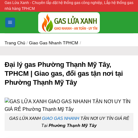
Gas Lửa Xanh - Chuyên lắp đặt hệ thống gas công nghiệp, Lắp hệ thống gas
Bỏ
nhà hàng TPHCM
qua
nội
dung
Trang Chủ
/
Giao Gas Nhanh TPHCM
/
Đại lý gas Phường Thạnh Mỹ Tây,
TPHCM | Giao gas, đổi gas tận nơi tại
Phường Thạnh Mỹ Tây
GAS LỬA XANH
GIAO GAS NHANH
TẬN NƠI UY TÍN GIÁ RẺ
Tại
Phường Thạnh Mỹ Tây