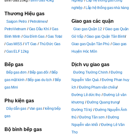
Bình Gas 20kg
Bình Gas 45kg
Nghiệp
Lắp hệ thống gas công
nghiệp
Lắp hệ thống gas nhà hàng
Thương Hiệu gas
Giao gas các quận
Saigon Petro
Petrolimex
PetroVietnam
Gas Dầu Khí
Gas
Giao gas Quận 12
Giao gas Quận
Bình Minh
Gia Đình Gas
Gas Total
Gò Vấp
Giao gas Quận Tân Bình
Gas MISS
VT Gas
Thủ Đức Gas
Giao gas Quận Tân Phú
Giao gas
Gas ELF 12kg
Huyện Hóc Môn
Bếp gas
Dịch vụ giao gas
Bếp gas đơn
Bếp gas đôi
Bếp
Đường Trường Chinh
Đường
gas mặt kính
Bếp gas du lịch
Bếp
Nguyễn Văn Quá
Đường Phan huy
gas Mini
ích
Đường Pham văn chiêu
Đường Lê đức thọ
Đường Lê văn
Phụ kiện gas
khương
Đường Quang trung
Dây dẫn gas
Van gas
kiềng bếp
Đường Tô ký
Đường Nguyễn Ảnh
gas
thủ
Đường Tân sơn
Đường
Nguyễn văn khối
Đường Lê Văn
Bộ bình bếp gas
Thọ