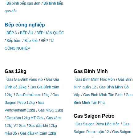
Bộ bình bếp gas đơn
Bộ bình bếp
gas đôi
Bếp công nghiệp
BẾP Á
BẾP ÂU
BẾP HÀN QUỐC
Bếp hầm
Bếp khè
BẾP TỪ
CÔNG NGHIỆP
Gas 12kg
Gas Bình Minh
Gas Gia Đình vàng vip
Gas Gia
Gas Bình Minh Hóc Môn
Gas Bình
Đình đỏ 12kg
Gas Gia Đình xám
Minh quận 12
Gas Bình Minh Gò
12kg
Gas Petrolimex 12kg
Gas
Vấp
Gas Bình Minh Tân Bình
Gas
Saigon Petro 12kg
Gas
Bình Minh Tân Phú
Petrovietnam 12kg
Gas MISS 12kg
Gas Saigon Petro
Gas xám 12kg MT Gas
Gas xám
Gas Saigon Petro Hóc Môn
Gas
12kg VT Gas
Gas dầu khí 12kg
Saigon Petro quận 12
Gas Saigon
màu đỏ
Gas dầu khí xám 12kg