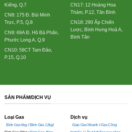
Kiểng, Q.7
CN17: 12 Hoàng Hoa
Thám, P.12, Tân Bình
CN8: 175 Đ. Bùi Minh
Trực, P.5, Q.8
CN18: 290 Ấp Chiến
Lược, Bình Hưng Hoà A,
CN9: 69A Đ. Hồ Bá Phấn,
Bình Tân
Phước Long A, Q.9
CN10: 59CT Tam Đảo,
P.15, Q.10
SẢN PHẨM/DỊCH VỤ
Loại Gas
Dịch vụ
Bình Gas 6kg
Bình Gas 12kg
Giao Gas Nhanh
Gas Công