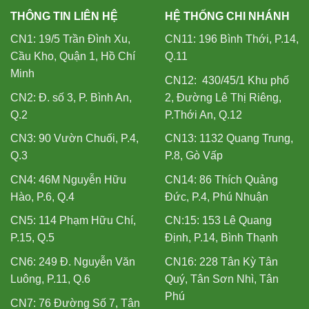
THÔNG TIN LIÊN HỆ
HỆ THỐNG CHI NHÁNH
CN1: 19/5 Trần Đình Xu,
CN11: 196 Bình Thới, P.14,
Cầu Kho, Quận 1, Hồ Chí
Q.11
Minh
CN12: 430/45/1 Khu phố
CN2: Đ. số 3, P. Bình An,
2, Đường Lê Thị Riêng,
Q.2
P.Thới An, Q.12
CN3: 90 Vườn Chuối, P.4,
CN13: 1132 Quang Trung,
Q.3
P.8, Gò Vấp
CN4: 46M Nguyễn Hữu
CN14: 86 Thích Quảng
Hào, P.6, Q.4
Đức, P.4, Phú Nhuận
CN5: 114 Phạm Hữu Chí,
CN:15: 153 Lê Quang
P.15, Q.5
Định, P.14, Bình Thạnh
CN6: 249 Đ. Nguyễn Văn
CN16: 228 Tân Kỳ Tân
Luông, P.11, Q.6
Quý, Tân Sơn Nhì, Tân
Phú
CN7: 76 Đường Số 7, Tân