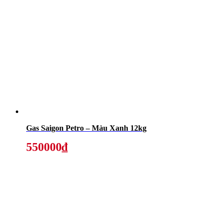
Gas Saigon Petro – Màu Xanh 12kg
550000₫