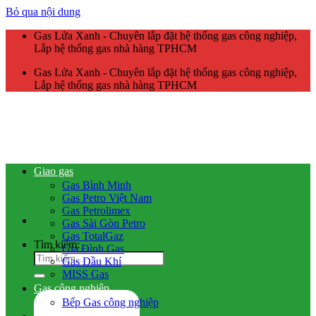
Bỏ qua nội dung
Gas Lửa Xanh - Chuyên lắp đặt hệ thống gas công nghiệp,
Lắp hệ thống gas nhà hàng TPHCM
Gas Lửa Xanh - Chuyên lắp đặt hệ thống gas công nghiệp,
Lắp hệ thống gas nhà hàng TPHCM
Giao gas
Gas Bình Minh
Gas Petro Việt Nam
Gas Petrolimex
Gas Sài Gòn Petro
Gas TotalGaz
Tìm kiếm:
Gia Đình Gas
Gas Dầu Khí
MISS Gas
Gas công nghiệp
Bếp Gas công nghiệp