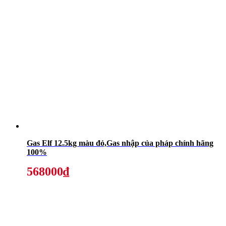
Gas Elf 12.5kg màu đỏ,Gas nhập của pháp chính hãng
100%
568000₫