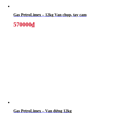
Gas PetroLimex – 12kg Van chụp, tay cam
570000₫
Gas PetroLimex – Van đứng 12kg