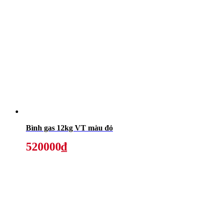
Bình gas 12kg VT màu đỏ
520000₫