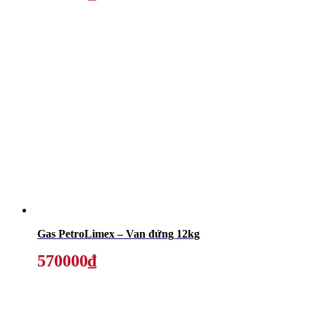
Gas PetroLimex – Van đứng 12kg
570000₫