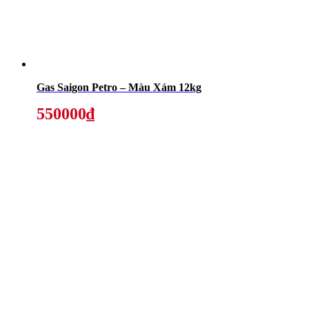
Gas Saigon Petro – Màu Xám 12kg
550000₫