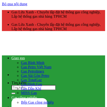
Bỏ qua nội dung
Gas Lửa Xanh - Chuyên lắp đặt hệ thống gas công nghiệp,
Lắp hệ thống gas nhà hàng TPHCM
Gas Lửa Xanh - Chuyên lắp đặt hệ thống gas công nghiệp,
Lắp hệ thống gas nhà hàng TPHCM
Giao gas
Gas Bình Minh
Gas Petro Việt Nam
Gas Petrolimex
Gas Sài Gòn Petro
Gas TotalGaz
Tìm kiếm:
Gia Đình Gas
Gas Dầu Khí
MISS Gas
Gas công nghiệp
Bếp Gas công nghiệp