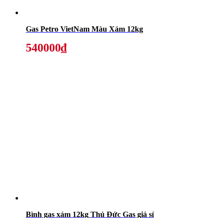
Gas Petro VietNam Màu Xám 12kg
540000₫
Bình gas xám 12kg Thủ Đức Gas giá sỉ