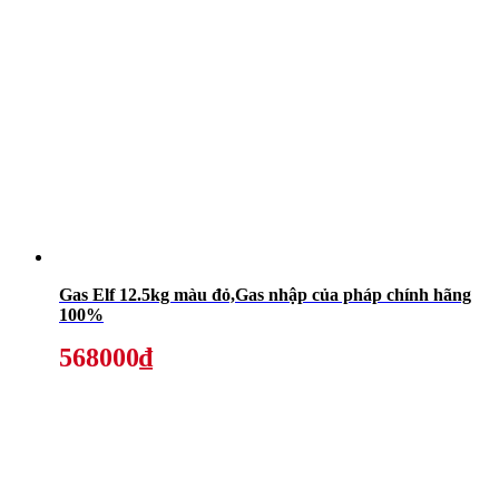
Gas Elf 12.5kg màu đỏ,Gas nhập của pháp chính hãng
100%
568000₫