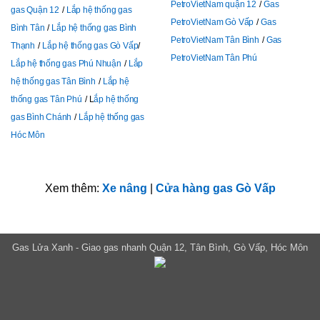
PetroVietNam quận 12
Gas
gas Quận 12
Lắp hệ thống gas
PetroVietNam Gò Vấp
Gas
Bình Tân
Lắp hệ thống gas Bình
PetroVietNam Tân Bình
Gas
Thạnh
Lắp hệ thống gas Gò Vấp
PetroVietNam Tân Phú
Lắp hệ thống gas Phú Nhuận
Lắp
hệ thống gas Tân Bình
Lắp hệ
thống gas Tân Phú
L
ắp hệ thống
gas Bình Chánh
Lắp hệ thống gas
Hóc Môn
Xem thêm:
Xe nâng
|
Cửa hàng gas Gò Vấp
Gas Lửa Xanh - Giao gas nhanh Quận 12, Tân Bình, Gò Vấp, Hóc Môn