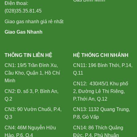
Điện thoại:
(028)35.35.81.45
Giao gas nhanh giá rẻ nhất
Giao Gas Nhanh
THÔNG TIN LIÊN HỆ
HỆ THỐNG CHI NHÁNH
CN1: 19/5 Trần Đình Xu,
CN11: 196 Bình Thới, P.14,
Cầu Kho, Quận 1, Hồ Chí
Q.11
Minh
CN12: 430/45/1 Khu phố
CN2: Đ. số 3, P. Bình An,
2, Đường Lê Thị Riêng,
Q.2
P.Thới An, Q.12
CN3: 90 Vườn Chuối, P.4,
CN13: 1132 Quang Trung,
Q.3
P.8, Gò Vấp
CN4: 46M Nguyễn Hữu
CN14: 86 Thích Quảng
Hào, P.6, Q.4
Đức, P.4, Phú Nhuận