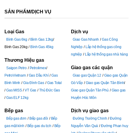
SẢN PHẨM/DỊCH VỤ
Loại Gas
Dịch vụ
Bình Gas 6kg
Bình Gas 12kg
Giao Gas Nhanh
Gas Công
Bình Gas 20kg
Bình Gas 45kg
Nghiệp
Lắp hệ thống gas công
nghiệp
Lắp hệ thống gas nhà hàng
Thương Hiệu gas
Giao gas các quận
Saigon Petro
Petrolimex
PetroVietnam
Gas Dầu Khí
Gas
Giao gas Quận 12
Giao gas Quận
Bình Minh
Gia Đình Gas
Gas Total
Gò Vấp
Giao gas Quận Tân Bình
Gas MISS
VT Gas
Thủ Đức Gas
Giao gas Quận Tân Phú
Giao gas
Gas ELF 12kg
Huyện Hóc Môn
Bếp gas
Dịch vụ giao gas
Bếp gas đơn
Bếp gas đôi
Bếp
Đường Trường Chinh
Đường
gas mặt kính
Bếp gas du lịch
Bếp
Nguyễn Văn Quá
Đường Phan huy