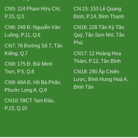
CN5: 114 Phạm Hữu Chí,
CN:15: 153 Lê Quang
P.15, Q.5
Định, P.14, Bình Thạnh
CN6: 249 Đ. Nguyễn Văn
CN16: 228 Tân Kỳ Tân
Luông, P.11, Q.6
Quý, Tân Sơn Nhì, Tân
Phú
CN7: 76 Đường Số 7, Tân
Kiểng, Q.7
CN17: 12 Hoàng Hoa
Thám, P.12, Tân Bình
CN8: 175 Đ. Bùi Minh
Trực, P.5, Q.8
CN18: 290 Ấp Chiến
Lược, Bình Hưng Hoà A,
CN9: 69A Đ. Hồ Bá Phấn,
Bình Tân
Phước Long A, Q.9
CN10: 59CT Tam Đảo,
P.15, Q.10