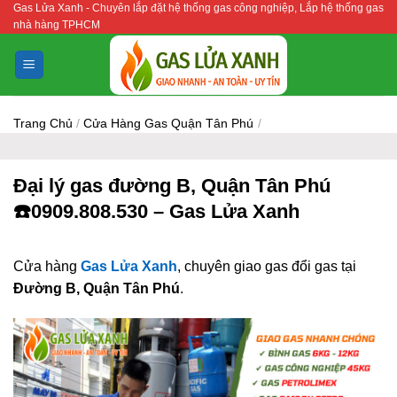
Gas Lửa Xanh - Chuyên lắp đặt hệ thống gas công nghiệp, Lắp hệ thống gas
Bỏ
nhà hàng TPHCM
qua
nội
dung
Trang Chủ
/
Cửa Hàng Gas Quận Tân Phú
/
Đại lý gas đường B, Quận Tân Phú
☎️0909.808.530 – Gas Lửa Xanh
Cửa hàng
Gas Lửa Xanh
, chuyên giao gas đổi gas tại
Đường B, Quận Tân Phú
.