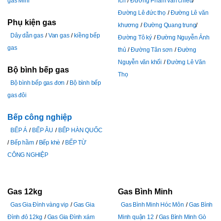
gas Mini
ích
Đường Pham văn chiêu
Đường Lê đức thọ
Đường Lê văn
Phụ kiện gas
khương
Đường Quang trung
Dây dẫn gas
Van gas
kiềng bếp
Đường Tô ký
Đường Nguyễn Ảnh
gas
thủ
Đường Tân sơn
Đường
Nguyễn văn khối
Đường Lê Văn
Bộ bình bếp gas
Thọ
Bộ bình bếp gas đơn
Bộ bình bếp
gas đôi
Bếp công nghiệp
BẾP Á
BẾP ÂU
BẾP HÀN QUỐC
Bếp hầm
Bếp khè
BẾP TỪ
CÔNG NGHIỆP
Gas 12kg
Gas Bình Minh
Gas Gia Đình vàng vip
Gas Gia
Gas Bình Minh Hóc Môn
Gas Bình
Đình đỏ 12kg
Gas Gia Đình xám
Minh quận 12
Gas Bình Minh Gò