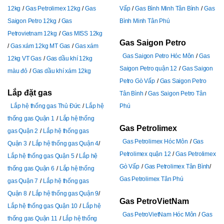
12kg
Gas Petrolimex 12kg
Gas
Vấp
Gas Bình Minh Tân Bình
Gas
Saigon Petro 12kg
Gas
Bình Minh Tân Phú
Petrovietnam 12kg
Gas MISS 12kg
Gas Saigon Petro
Gas xám 12kg MT Gas
Gas xám
Gas Saigon Petro Hóc Môn
Gas
12kg VT Gas
Gas dầu khí 12kg
Saigon Petro quận 12
Gas Saigon
màu đỏ
Gas dầu khí xám 12kg
Petro Gò Vấp
Gas Saigon Petro
Lắp đặt gas
Tân Bình
Gas Saigon Petro Tân
Lắp hệ thống gas Thủ Đức
Lắp hệ
Phú
thống gas Quận 1
Lắp hệ thống
Gas Petrolimex
gas Quận 2
Lắp hệ thống gas
Gas Petrolimex Hóc Môn
Gas
Quận 3
Lắp hệ thống gas Quận 4
Petrolimex quận 12
Gas Petrolimex
Lắp hệ thống gas Quận 5
Lắp hệ
Gò Vấp
Gas Petrolimex Tân Bình
thống gas Quận 6
Lắp hệ thống
Gas Petrolimex Tân Phú
gas Quận 7
Lắp hệ thống gas
Quận 8
Lắp hệ thống gas Quận 9
Gas PetroVietNam
Lắp hệ thống gas Quận 10
Lắp hệ
Gas PetroVietNam Hóc Môn
Gas
thống gas Quận 11
Lắp hệ thống