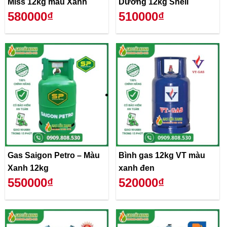
Miss 12kg màu Xanh
Dương 12kg Shell
580000₫
510000₫
Gas Saigon Petro – Màu
Bình gas 12kg VT màu
Xanh 12kg
xanh đen
550000₫
520000₫