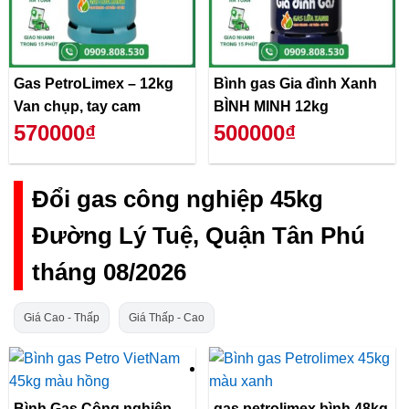
Gas PetroLimex – 12kg
Bình gas Gia đình Xanh
Van chụp, tay cam
BÌNH MINH 12kg
570000₫
500000₫
Đổi gas công nghiệp 45kg
Đường Lý Tuệ, Quận Tân Phú
tháng 08/2026
Giá Cao - Thấp
Giá Thấp - Cao
Bình Gas Công nghiệp
gas petrolimex bình 48kg