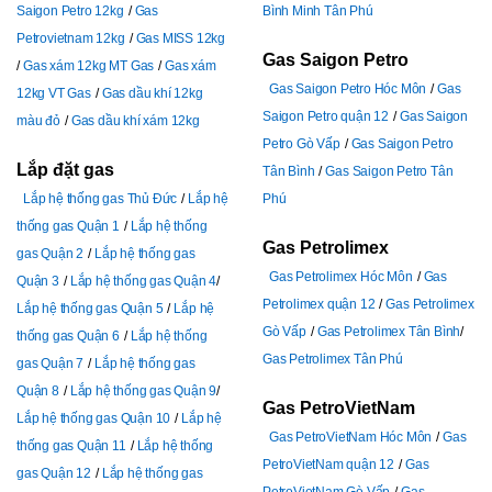
Saigon Petro 12kg
Gas
Bình Minh Tân Phú
Petrovietnam 12kg
Gas MISS 12kg
Gas Saigon Petro
Gas xám 12kg MT Gas
Gas xám
Gas Saigon Petro Hóc Môn
Gas
12kg VT Gas
Gas dầu khí 12kg
Saigon Petro quận 12
Gas Saigon
màu đỏ
Gas dầu khí xám 12kg
Petro Gò Vấp
Gas Saigon Petro
Lắp đặt gas
Tân Bình
Gas Saigon Petro Tân
Lắp hệ thống gas Thủ Đức
Lắp hệ
Phú
thống gas Quận 1
Lắp hệ thống
Gas Petrolimex
gas Quận 2
Lắp hệ thống gas
Gas Petrolimex Hóc Môn
Gas
Quận 3
Lắp hệ thống gas Quận 4
Petrolimex quận 12
Gas Petrolimex
Lắp hệ thống gas Quận 5
Lắp hệ
Gò Vấp
Gas Petrolimex Tân Bình
thống gas Quận 6
Lắp hệ thống
Gas Petrolimex Tân Phú
gas Quận 7
Lắp hệ thống gas
Quận 8
Lắp hệ thống gas Quận 9
Gas PetroVietNam
Lắp hệ thống gas Quận 10
Lắp hệ
Gas PetroVietNam Hóc Môn
Gas
thống gas Quận 11
Lắp hệ thống
PetroVietNam quận 12
Gas
gas Quận 12
Lắp hệ thống gas
PetroVietNam Gò Vấp
Gas