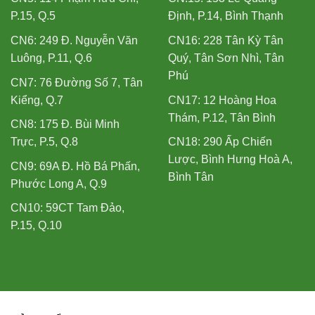
P.15, Q.5
Định, P.14, Bình Thạnh
CN6: 249 Đ. Nguyễn Văn
CN16: 228 Tân Kỳ Tân
Luông, P.11, Q.6
Quý, Tân Sơn Nhì, Tân
Phú
CN7: 76 Đường Số 7, Tân
Kiểng, Q.7
CN17: 12 Hoàng Hoa
Thám, P.12, Tân Bình
CN8: 175 Đ. Bùi Minh
Trực, P.5, Q.8
CN18: 290 Ấp Chiến
Lược, Bình Hưng Hoà A,
CN9: 69A Đ. Hồ Bá Phấn,
Bình Tân
Phước Long A, Q.9
CN10: 59CT Tam Đảo,
P.15, Q.10