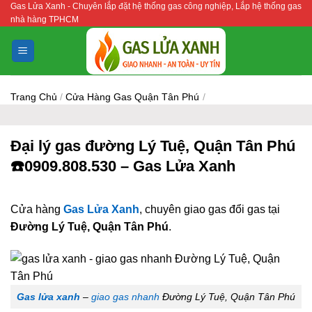
Gas Lửa Xanh - Chuyên lắp đặt hệ thống gas công nghiệp, Lắp hệ thống gas
Bỏ
nhà hàng TPHCM
qua
nội
dung
Trang Chủ
/
Cửa Hàng Gas Quận Tân Phú
/
Đại lý gas đường Lý Tuệ, Quận Tân Phú
☎️0909.808.530 – Gas Lửa Xanh
Cửa hàng
Gas Lửa Xanh
, chuyên giao gas đổi gas tại
Đường Lý Tuệ, Quận Tân Phú
.
Gas lửa xanh
–
giao gas nhanh
Đường Lý Tuệ, Quận Tân Phú