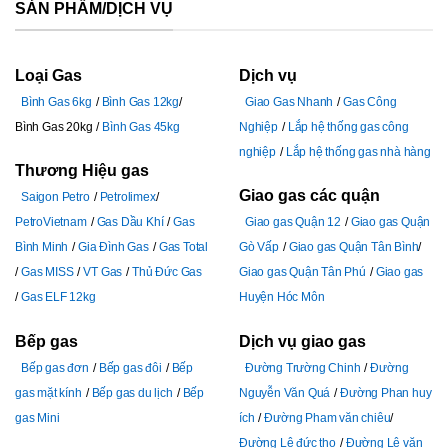
SẢN PHẨM/DỊCH VỤ
Loại Gas
Dịch vụ
Bình Gas 6kg
Bình Gas 12kg
Giao Gas Nhanh
Gas Công
Bình Gas 20kg
Bình Gas 45kg
Nghiệp
Lắp hệ thống gas công
nghiệp
Lắp hệ thống gas nhà hàng
Thương Hiệu gas
Giao gas các quận
Saigon Petro
Petrolimex
PetroVietnam
Gas Dầu Khí
Gas
Giao gas Quận 12
Giao gas Quận
Bình Minh
Gia Đình Gas
Gas Total
Gò Vấp
Giao gas Quận Tân Bình
Gas MISS
VT Gas
Thủ Đức Gas
Giao gas Quận Tân Phú
Giao gas
Gas ELF 12kg
Huyện Hóc Môn
Bếp gas
Dịch vụ giao gas
Bếp gas đơn
Bếp gas đôi
Bếp
Đường Trường Chinh
Đường
gas mặt kính
Bếp gas du lịch
Bếp
Nguyễn Văn Quá
Đường Phan huy
gas Mini
ích
Đường Pham văn chiêu
Đường Lê đức thọ
Đường Lê văn