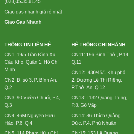
(028)35.35.81.45
Giao gas nhanh giá rẻ nhất
Giao Gas Nhanh
THÔNG TIN LIÊN HỆ
HỆ THỐNG CHI NHÁNH
CN1: 19/5 Trần Đình Xu,
CN11: 196 Bình Thới, P.14,
Cầu Kho, Quận 1, Hồ Chí
Q.11
Minh
CN12: 430/45/1 Khu phố
CN2: Đ. số 3, P. Bình An,
2, Đường Lê Thị Riêng,
Q.2
P.Thới An, Q.12
CN3: 90 Vườn Chuối, P.4,
CN13: 1132 Quang Trung,
Q.3
P.8, Gò Vấp
CN4: 46M Nguyễn Hữu
CN14: 86 Thích Quảng
Hào, P.6, Q.4
Đức, P.4, Phú Nhuận
CN5: 114 Phạm Hữu Chí,
CN:15: 153 Lê Quang