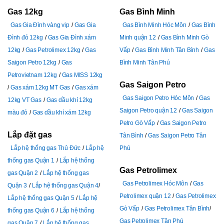
Gas 12kg
Gas Bình Minh
Gas Gia Đình vàng vip
Gas Gia
Gas Bình Minh Hóc Môn
Gas Bình
Đình đỏ 12kg
Gas Gia Đình xám
Minh quận 12
Gas Bình Minh Gò
12kg
Gas Petrolimex 12kg
Gas
Vấp
Gas Bình Minh Tân Bình
Gas
Saigon Petro 12kg
Gas
Bình Minh Tân Phú
Petrovietnam 12kg
Gas MISS 12kg
Gas Saigon Petro
Gas xám 12kg MT Gas
Gas xám
Gas Saigon Petro Hóc Môn
Gas
12kg VT Gas
Gas dầu khí 12kg
Saigon Petro quận 12
Gas Saigon
màu đỏ
Gas dầu khí xám 12kg
Petro Gò Vấp
Gas Saigon Petro
Lắp đặt gas
Tân Bình
Gas Saigon Petro Tân
Lắp hệ thống gas Thủ Đức
Lắp hệ
Phú
thống gas Quận 1
Lắp hệ thống
Gas Petrolimex
gas Quận 2
Lắp hệ thống gas
Gas Petrolimex Hóc Môn
Gas
Quận 3
Lắp hệ thống gas Quận 4
Petrolimex quận 12
Gas Petrolimex
Lắp hệ thống gas Quận 5
Lắp hệ
Gò Vấp
Gas Petrolimex Tân Bình
thống gas Quận 6
Lắp hệ thống
Gas Petrolimex Tân Phú
gas Quận 7
Lắp hệ thống gas