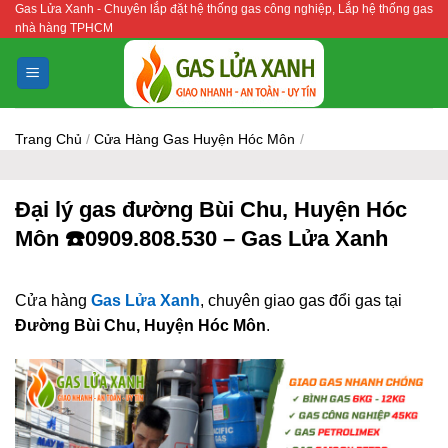
Gas Lửa Xanh - Chuyên lắp đặt hệ thống gas công nghiệp, Lắp hệ thống gas
Bỏ
nhà hàng TPHCM
qua
nội
dung
Trang Chủ
/
Cửa Hàng Gas Huyện Hóc Môn
/
Đại lý gas đường Bùi Chu, Huyện Hóc
Môn ☎️0909.808.530 – Gas Lửa Xanh
Cửa hàng
Gas Lửa Xanh
, chuyên giao gas đổi gas tại
Đường Bùi Chu, Huyện Hóc Môn
.