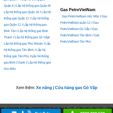
Quận 8
Lắp hệ thống gas Quận 9
Gas PetroVietNam
Lắp hệ thống gas Quận 10
Lắp hệ
Gas PetroVietNam Hóc Môn
Gas
thống gas Quận 11
Lắp hệ thống
PetroVietNam quận 12
Gas
gas Quận 12
Lắp hệ thống gas
PetroVietNam Gò Vấp
Gas
Bình Tân
Lắp hệ thống gas Bình
PetroVietNam Tân Bình
Gas
Thạnh
Lắp hệ thống gas Gò Vấp
PetroVietNam Tân Phú
Lắp hệ thống gas Phú Nhuận
Lắp
hệ thống gas Tân Bình
Lắp hệ
thống gas Tân Phú
L
ắp hệ thống
gas Bình Chánh
Lắp hệ thống gas
Hóc Môn
Xem thêm:
Xe nâng
|
Cửa hàng gas Gò Vấp
Gas Lửa Xanh - Giao gas nhanh Quận 12, Tân Bình, Gò Vấp, Hóc Môn