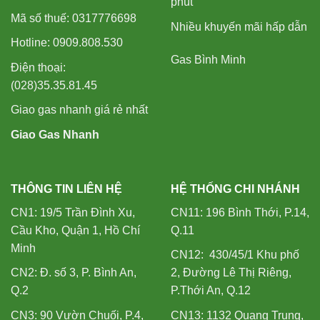
phút
Mã số thuế: 0317776698
Nhiều khuyến mãi hấp dẫn
Hotline: 0909.808.530
Gas Bình Minh
Điện thoại:
(028)35.35.81.45
Giao gas nhanh giá rẻ nhất
Giao Gas Nhanh
THÔNG TIN LIÊN HỆ
HỆ THỐNG CHI NHÁNH
CN1: 19/5 Trần Đình Xu,
CN11: 196 Bình Thới, P.14,
Cầu Kho, Quận 1, Hồ Chí
Q.11
Minh
CN12: 430/45/1 Khu phố
CN2: Đ. số 3, P. Bình An,
2, Đường Lê Thị Riêng,
Q.2
P.Thới An, Q.12
CN3: 90 Vườn Chuối, P.4,
CN13: 1132 Quang Trung,