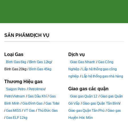
SẢN PHẨM/DỊCH VỤ
Loại Gas
Dịch vụ
Bình Gas 6kg
Bình Gas 12kg
Giao Gas Nhanh
Gas Công
Bình Gas 20kg
Bình Gas 45kg
Nghiệp
Lắp hệ thống gas công
nghiệp
Lắp hệ thống gas nhà hàng
Thương Hiệu gas
Giao gas các quận
Saigon Petro
Petrolimex
PetroVietnam
Gas Dầu Khí
Gas
Giao gas Quận 12
Giao gas Quận
Bình Minh
Gia Đình Gas
Gas Total
Gò Vấp
Giao gas Quận Tân Bình
Gas MISS
VT Gas
Thủ Đức Gas
Giao gas Quận Tân Phú
Giao gas
Gas ELF 12kg
Huyện Hóc Môn