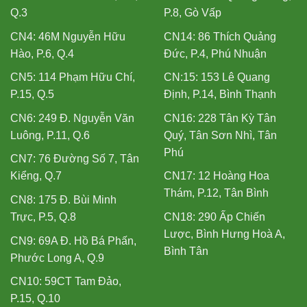
Q.3
P.8, Gò Vấp
CN4: 46M Nguyễn Hữu
CN14: 86 Thích Quảng
Hào, P.6, Q.4
Đức, P.4, Phú Nhuận
CN5: 114 Phạm Hữu Chí,
CN:15: 153 Lê Quang
P.15, Q.5
Định, P.14, Bình Thạnh
CN6: 249 Đ. Nguyễn Văn
CN16: 228 Tân Kỳ Tân
Luông, P.11, Q.6
Quý, Tân Sơn Nhì, Tân
Phú
CN7: 76 Đường Số 7, Tân
Kiểng, Q.7
CN17: 12 Hoàng Hoa
Thám, P.12, Tân Bình
CN8: 175 Đ. Bùi Minh
Trực, P.5, Q.8
CN18: 290 Ấp Chiến
Lược, Bình Hưng Hoà A,
CN9: 69A Đ. Hồ Bá Phấn,
Bình Tân
Phước Long A, Q.9
CN10: 59CT Tam Đảo,
P.15, Q.10