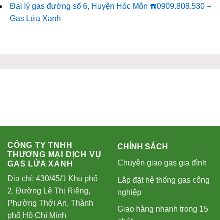
Đại lý gas đường số 6, Huyện Hóc Môn ☎️0909.808.530 –
Gas Lửa Xanh
CÔNG TY TNHH
CHÍNH SÁCH
THƯƠNG MẠI DỊCH VỤ
Chuyên giao gas gia đình
GAS LỬA XANH
Địa chỉ: 430/45/1 Khu phố
Lắp đặt hệ thống gas công
2, Đường Lê Thị Riêng,
nghiệp
Phường Thới An, Thành
Giao hàng nhanh trong 15
phố Hồ Chí Minh