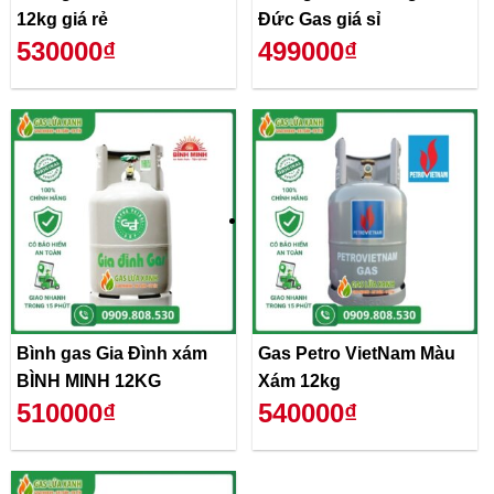
12kg giá rẻ
Đức Gas giá sỉ
530000₫
499000₫
Bình gas Gia Đình xám
Gas Petro VietNam Màu
BÌNH MINH 12KG
Xám 12kg
510000₫
540000₫