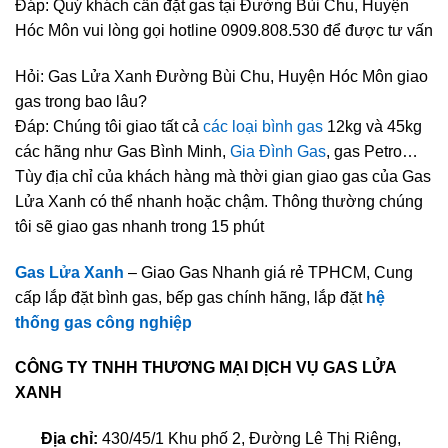
Đáp: Quý khách cần đặt gas tại Đường Bùi Chu, Huyện
Hóc Môn vui lòng gọi hotline 0909.808.530 để được tư vấn
Hỏi: Gas Lửa Xanh Đường Bùi Chu, Huyện Hóc Môn giao
gas trong bao lâu?
Đáp: Chúng tôi giao tất cả
các loại bình gas
12kg và 45kg
các hãng như Gas Bình Minh,
Gia Đình Gas
, gas Petro…
Tùy địa chỉ của khách hàng mà thời gian giao gas của Gas
Lửa Xanh có thể nhanh hoặc chậm. Thông thường chúng
tôi sẽ giao gas nhanh trong 15 phút
Gas Lửa Xanh
– Giao Gas Nhanh giá rẻ TPHCM, Cung
cấp lắp đặt bình gas, bếp gas chính hãng, lắp đặt
hệ
thống gas công nghiệp
CÔNG TY TNHH THƯƠNG MẠI DỊCH VỤ GAS LỬA
XANH
Địa chỉ:
430/45/1 Khu phố 2, Đường Lê Thị Riêng,