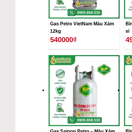
Gas Petro VietNam Màu Xám
Bì
12kg
sỉ
540000₫
4
Gas Saigon Petro – Màu Xám
Bì