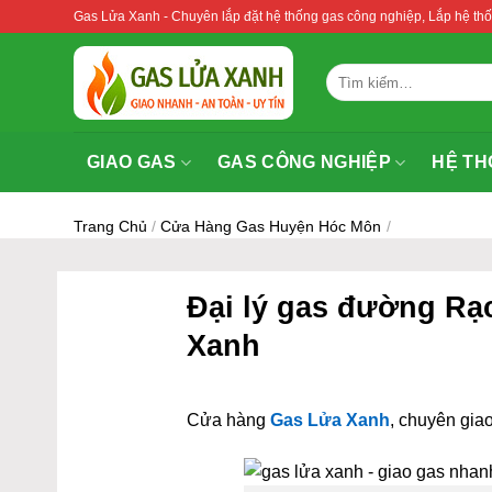
Bỏ
Gas Lửa Xanh - Chuyên lắp đặt hệ thống gas công nghiệp, Lắp hệ 
qua
nội
Tìm
dung
kiếm:
GIAO GAS
GAS CÔNG NGHIỆP
HỆ TH
Trang Chủ
/
Cửa Hàng Gas Huyện Hóc Môn
/
Đại lý gas đường Rạ
Xanh
Cửa hàng
Gas Lửa Xanh
, chuyên giao