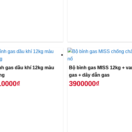
nh gas dầu khí 12kg màu
Bộ bình gas MISS 12kg + va
ng
gas + dây dẫn gas
10000₫
3900000₫