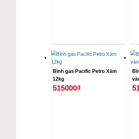
Bình gas Pacific Petro Xám
Bì
12kg
và
515000₫
5