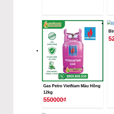
Bì
5
Gas Petro VietNam Màu Hồng
12kg
550000₫