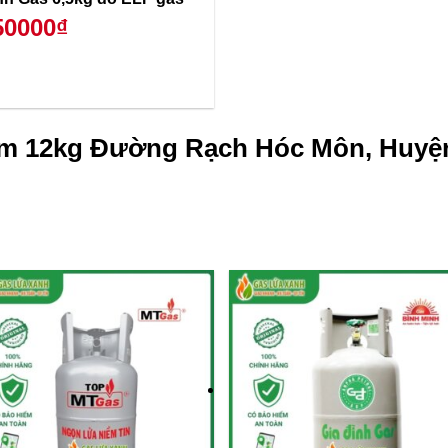
50000₫
ám 12kg Đường Rạch Hóc Môn, Huyệ