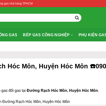
thống gas nhà hàng TPHCM
ỐNG GAS
BẾP GAS CÔNG NGHIỆP
PHỤ KIỆN GA
ch Hóc Môn, Huyện Hóc Môn ☎️090
 gas đổi gas tại
Đường Rạch Hóc Môn, Huyện Hóc Môn
.