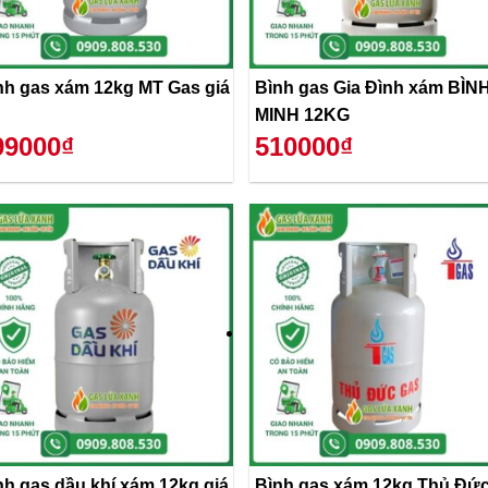
nh gas xám 12kg MT Gas giá
Bình gas Gia Đình xám BÌN
MINH 12KG
99000₫
510000₫
nh gas dầu khí xám 12kg giá
Bình gas xám 12kg Thủ Đứ