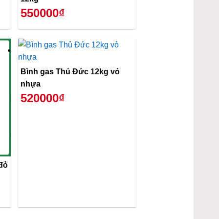
550000₫
Bình gas Thủ Đức 12kg vỏ
nhựa
520000₫
đỏ