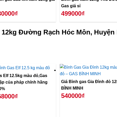
Gas giá sỉ
30000₫
499000₫
ỏ 12kg Đường Rạch Hóc Môn, Huyện
s Elf 12.5kg màu đỏ,Gas
Giá Bình gas Gia Đình đỏ 1
ập của pháp chính hãng
BÌNH MINH
0%
540000₫
68000₫