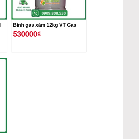
H
Bình gas xám 12kg VT Gas
530000₫
c