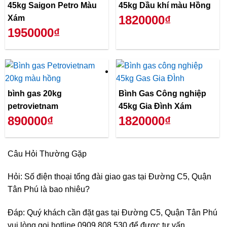
45kg Saigon Petro Màu
45kg Dầu khí màu Hồng
1820000₫
Xám
1950000₫
bình gas 20kg
Bình Gas Công nghiệp
petrovietnam
45kg Gia Đình Xám
890000₫
1820000₫
Câu Hỏi Thường Gặp
Hỏi: Số điện thoại tổng đài giao gas tại Đường C5, Quận
Tân Phú là bao nhiêu?
Đáp: Quý khách cần đặt gas tại Đường C5, Quận Tân Phú
vui lòng gọi hotline 0909.808.530 để được tư vấn