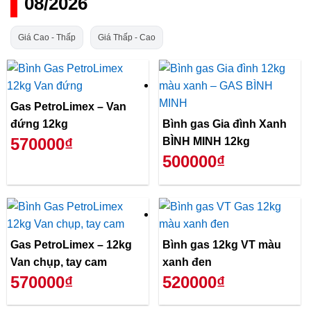
08/2026
Giá Cao - Thấp
Giá Thấp - Cao
Gas PetroLimex – Van
đứng 12kg
Bình gas Gia đình Xanh
570000₫
BÌNH MINH 12kg
500000₫
Gas PetroLimex – 12kg
Bình gas 12kg VT màu
Van chụp, tay cam
xanh đen
570000₫
520000₫