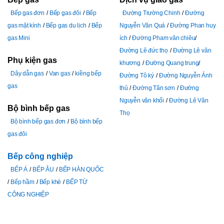
Bếp gas đơn
Bếp gas đôi
Bếp
Đường Trường Chinh
Đường
gas mặt kính
Bếp gas du lịch
Bếp
Nguyễn Văn Quá
Đường Phan huy
gas Mini
ích
Đường Pham văn chiêu
Đường Lê đức thọ
Đường Lê văn
Phụ kiện gas
khương
Đường Quang trung
Dây dẫn gas
Van gas
kiềng bếp
Đường Tô ký
Đường Nguyễn Ảnh
gas
thủ
Đường Tân sơn
Đường
Nguyễn văn khối
Đường Lê Văn
Bộ bình bếp gas
Thọ
Bộ bình bếp gas đơn
Bộ bình bếp
gas đôi
Bếp công nghiệp
BẾP Á
BẾP ÂU
BẾP HÀN QUỐC
Bếp hầm
Bếp khè
BẾP TỪ
CÔNG NGHIỆP