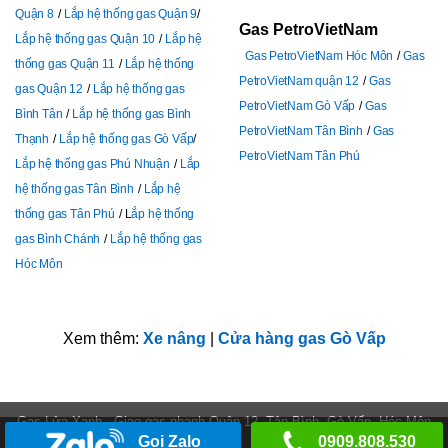
Quận 8
Lắp hệ thống gas Quận 9
Gas PetroVietNam
Lắp hệ thống gas Quận 10
Lắp hệ
Gas PetroVietNam Hóc Môn
Gas
thống gas Quận 11
Lắp hệ thống
PetroVietNam quận 12
Gas
gas Quận 12
Lắp hệ thống gas
PetroVietNam Gò Vấp
Gas
Bình Tân
Lắp hệ thống gas Bình
PetroVietNam Tân Bình
Gas
Thạnh
Lắp hệ thống gas Gò Vấp
PetroVietNam Tân Phú
Lắp hệ thống gas Phú Nhuận
Lắp
hệ thống gas Tân Bình
Lắp hệ
thống gas Tân Phú
L
ắp hệ thống
gas Bình Chánh
Lắp hệ thống gas
Hóc Môn
Xem thêm:
Xe nâng
|
Cửa hàng gas Gò Vấp
Gas Lửa Xanh - Giao gas nhanh Quận 12, Tân Bình, Gò Vấp, Hóc Môn
Gọi Zalo
0909.808.530