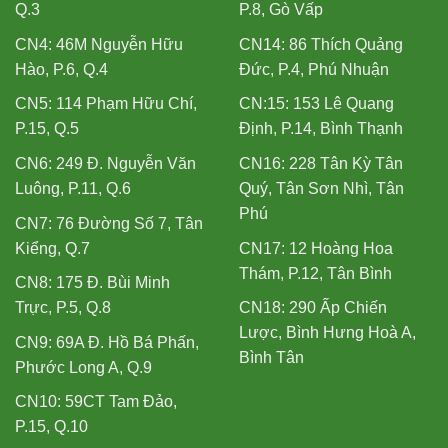
Q.3
P.8, Gò Vấp
CN4: 46M Nguyễn Hữu
CN14: 86 Thích Quảng
Hào, P.6, Q.4
Đức, P.4, Phú Nhuận
CN5: 114 Phạm Hữu Chí,
CN:15: 153 Lê Quang
P.15, Q.5
Định, P.14, Bình Thạnh
CN6: 249 Đ. Nguyễn Văn
CN16: 228 Tân Kỳ Tân
Luông, P.11, Q.6
Quý, Tân Sơn Nhì, Tân
Phú
CN7: 76 Đường Số 7, Tân
Kiểng, Q.7
CN17: 12 Hoàng Hoa
Thám, P.12, Tân Bình
CN8: 175 Đ. Bùi Minh
Trực, P.5, Q.8
CN18: 290 Ấp Chiến
Lược, Bình Hưng Hoà A,
CN9: 69A Đ. Hồ Bá Phấn,
Bình Tân
Phước Long A, Q.9
CN10: 59CT Tam Đảo,
P.15, Q.10