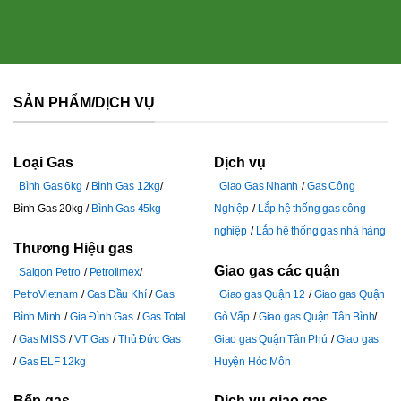
SẢN PHẨM/DỊCH VỤ
Loại Gas
Dịch vụ
Bình Gas 6kg
Bình Gas 12kg
Giao Gas Nhanh
Gas Công
Bình Gas 20kg
Bình Gas 45kg
Nghiệp
Lắp hệ thống gas công
nghiệp
Lắp hệ thống gas nhà hàng
Thương Hiệu gas
Giao gas các quận
Saigon Petro
Petrolimex
PetroVietnam
Gas Dầu Khí
Gas
Giao gas Quận 12
Giao gas Quận
Bình Minh
Gia Đình Gas
Gas Total
Gò Vấp
Giao gas Quận Tân Bình
Gas MISS
VT Gas
Thủ Đức Gas
Giao gas Quận Tân Phú
Giao gas
Gas ELF 12kg
Huyện Hóc Môn
Bếp gas
Dịch vụ giao gas