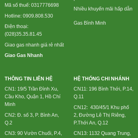
Mã số thuế: 0317776698
Nhiều khuyến mãi hấp dẫn
Hotline: 0909.808.530
Gas Bình Minh
Điện thoại:
(028)35.35.81.45
Giao gas nhanh giá rẻ nhất
Giao Gas Nhanh
THÔNG TIN LIÊN HỆ
HỆ THỐNG CHI NHÁNH
CN1: 19/5 Trần Đình Xu,
CN11: 196 Bình Thới, P.14,
Cầu Kho, Quận 1, Hồ Chí
Q.11
Minh
CN12: 430/45/1 Khu phố
CN2: Đ. số 3, P. Bình An,
2, Đường Lê Thị Riêng,
Q.2
P.Thới An, Q.12
CN3: 90 Vườn Chuối, P.4,
CN13: 1132 Quang Trung,