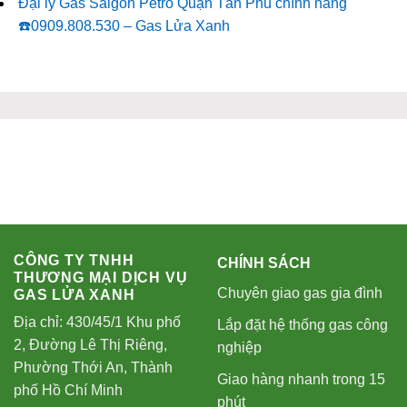
Đại lý Gas Saigon Petro Quận Tân Phú chính hãng
☎️0909.808.530 – Gas Lửa Xanh
CÔNG TY TNHH
CHÍNH SÁCH
THƯƠNG MẠI DỊCH VỤ
Chuyên giao gas gia đình
GAS LỬA XANH
Địa chỉ: 430/45/1 Khu phố
Lắp đặt hệ thống gas công
2, Đường Lê Thị Riêng,
nghiệp
Phường Thới An, Thành
Giao hàng nhanh trong 15
phố Hồ Chí Minh
phút