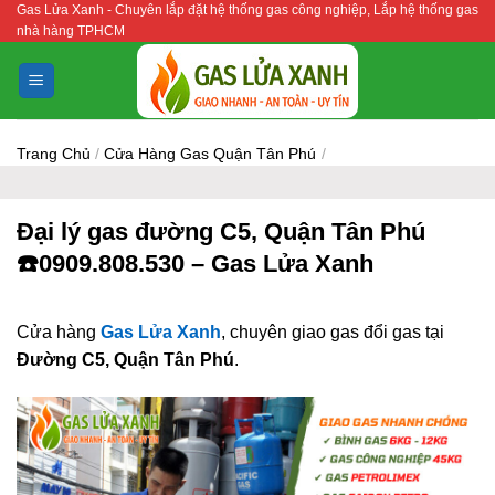
Gas Lửa Xanh - Chuyên lắp đặt hệ thống gas công nghiệp, Lắp hệ thống gas
Bỏ
nhà hàng TPHCM
qua
nội
dung
Trang Chủ
/
Cửa Hàng Gas Quận Tân Phú
/
Đại lý gas đường C5, Quận Tân Phú
☎️0909.808.530 – Gas Lửa Xanh
Cửa hàng
Gas Lửa Xanh
, chuyên giao gas đổi gas tại
Đường C5, Quận Tân Phú
.