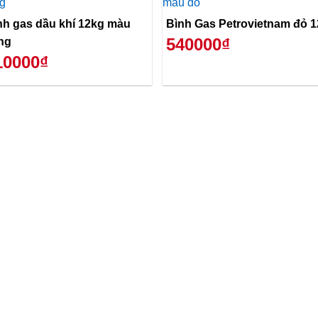
nh gas dầu khí 12kg màu
Bình Gas Petrovietnam đỏ 
540000₫
ng
10000₫