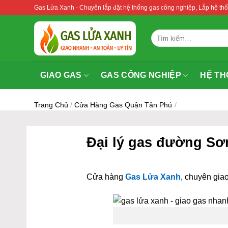
Bỏ
Gas Lửa Xanh - Chuyên lắp đặt hệ thống gas công nghiệp, Lắp hệ 
qua
nội
Tìm
dung
kiếm:
GIAO GAS
GAS CÔNG NGHIỆP
HỆ TH
Trang Chủ
/
Cửa Hàng Gas Quận Tân Phú
/
Đại lý gas đường Sơ
Cửa hàng
Gas Lửa Xanh
, chuyên giao