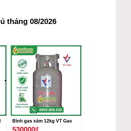
ú tháng 08/2026
H
Bình gas xám 12kg VT Gas
530000₫