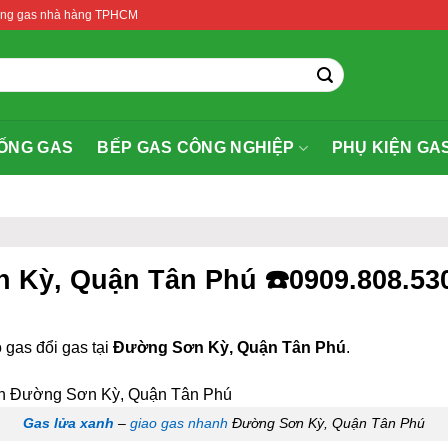
thống gas nhà hàng TPHCM
ỐNG GAS
BẾP GAS CÔNG NGHIỆP
PHỤ KIỆN GA
n Kỳ, Quận Tân Phú ☎️0909.808.53
 gas đổi gas tại
Đường Sơn Kỳ, Quận Tân Phú
.
Gas lửa xanh
–
giao gas nhanh
Đường Sơn Kỳ, Quận Tân Phú