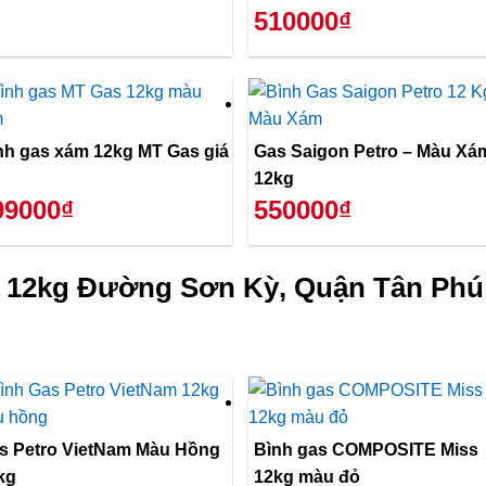
510000₫
nh gas xám 12kg MT Gas giá
Gas Saigon Petro – Màu Xá
12kg
99000₫
550000₫
 12kg Đường Sơn Kỳ, Quận Tân Phú 
s Petro VietNam Màu Hồng
Bình gas COMPOSITE Miss
kg
12kg màu đỏ