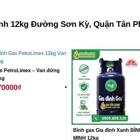
nh 12kg Đường Sơn Kỳ, Quận Tân Ph
s PetroLimex – Van đứng
kg
70000₫
Bình gas Gia đình Xanh BÌ
MINH 12kg