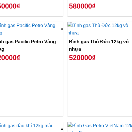
50000₫
580000₫
nh gas Pacific Petro Vàng
Bình gas Thủ Đức 12kg vỏ
kg
nhựa
20000₫
520000₫