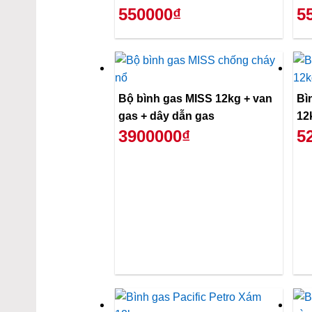
550000₫
5
Bộ bình gas MISS 12kg + van
Bì
gas + dây dẫn gas
12
3900000₫
5