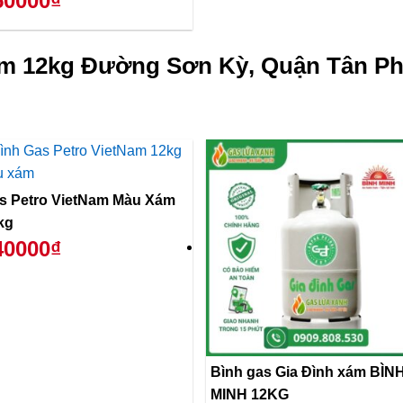
50000₫
ám 12kg Đường Sơn Kỳ, Quận Tân Ph
s Petro VietNam Màu Xám
kg
40000₫
Bình gas Gia Đình xám BÌN
MINH 12KG