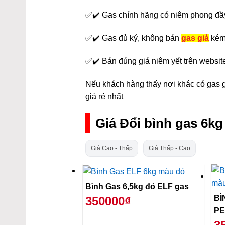
✅✔️ Gas chính hãng có niêm phong đầ
✅✔️ Gas đủ ký, không bán
gas giả
kém
✅✔️ Bán đúng giá niêm yết trên websit
Nếu khách hàng thấy nơi khác có gas gi
giá rẻ nhất
Giá Đổi bình gas 6k
Giá Cao - Thấp
Giá Thấp - Cao
Bình Gas 6,5kg đỏ ELF gas
BÌ
350000₫
PE