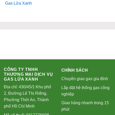
Gas Lửa Xanh
CÔNG TY TNHH
CHÍNH SÁCH
THƯƠNG MẠI DỊCH VỤ
Chuyên giao gas gia đình
GAS LỬA XANH
Địa chỉ: 430/45/1 Khu phố
Lắp đặt hệ thống gas công
2, Đường Lê Thị Riêng,
nghiệp
Phường Thới An, Thành
Giao hàng nhanh trong 15
phố Hồ Chí Minh
phút