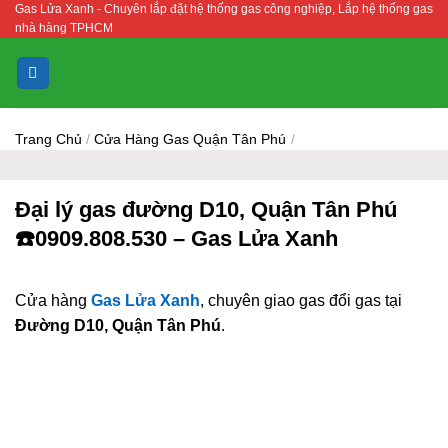
Gas Lửa Xanh - Chuyên lắp đặt hệ thống gas công nghiệp, Lắp hệ thống gas
Bỏ
nhà hàng TPHCM
qua
nội
dung
Trang Chủ
/
Cửa Hàng Gas Quận Tân Phú
/
Đại lý gas đường D10, Quận Tân Phú
☎️0909.808.530 – Gas Lửa Xanh
Cửa hàng
Gas Lửa Xanh
, chuyên giao gas đổi gas tại
Đường D10, Quận Tân Phú
.