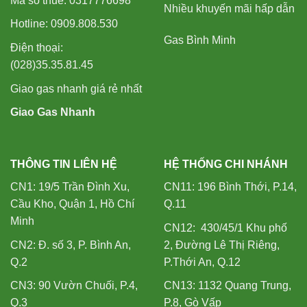
Mã số thuế: 0317776698
Nhiều khuyến mãi hấp dẫn
Hotline: 0909.808.530
Gas Bình Minh
Điện thoại:
(028)35.35.81.45
Giao gas nhanh giá rẻ nhất
Giao Gas Nhanh
THÔNG TIN LIÊN HỆ
HỆ THỐNG CHI NHÁNH
CN1: 19/5 Trần Đình Xu,
CN11: 196 Bình Thới, P.14,
Cầu Kho, Quận 1, Hồ Chí
Q.11
Minh
CN12: 430/45/1 Khu phố
CN2: Đ. số 3, P. Bình An,
2, Đường Lê Thị Riêng,
Q.2
P.Thới An, Q.12
CN3: 90 Vườn Chuối, P.4,
CN13: 1132 Quang Trung,
Q.3
P.8, Gò Vấp