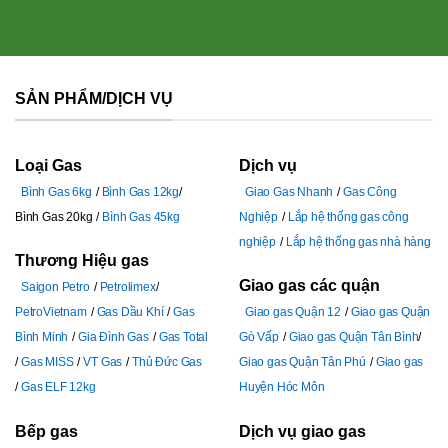
SẢN PHẨM/DỊCH VỤ
Loại Gas
Dịch vụ
Bình Gas 6kg
Bình Gas 12kg
Giao Gas Nhanh
Gas Công
Bình Gas 20kg
Bình Gas 45kg
Nghiệp
Lắp hệ thống gas công
nghiệp
Lắp hệ thống gas nhà hàng
Thương Hiệu gas
Giao gas các quận
Saigon Petro
Petrolimex
PetroVietnam
Gas Dầu Khí
Gas
Giao gas Quận 12
Giao gas Quận
Bình Minh
Gia Đình Gas
Gas Total
Gò Vấp
Giao gas Quận Tân Bình
Gas MISS
VT Gas
Thủ Đức Gas
Giao gas Quận Tân Phú
Giao gas
Gas ELF 12kg
Huyện Hóc Môn
Bếp gas
Dịch vụ giao gas