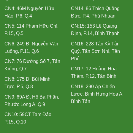
CN4: 46M Nguyễn Hữu
CN14: 86 Thích Quảng
Hào, P.6, Q.4
Đức, P.4, Phú Nhuận
CN5: 114 Phạm Hữu Chí,
CN:15: 153 Lê Quang
P.15, Q.5
Định, P.14, Bình Thạnh
CN6: 249 Đ. Nguyễn Văn
CN16: 228 Tân Kỳ Tân
Luông, P.11, Q.6
Quý, Tân Sơn Nhì, Tân
Phú
CN7: 76 Đường Số 7, Tân
Kiểng, Q.7
CN17: 12 Hoàng Hoa
Thám, P.12, Tân Bình
CN8: 175 Đ. Bùi Minh
Trực, P.5, Q.8
CN18: 290 Ấp Chiến
Lược, Bình Hưng Hoà A,
CN9: 69A Đ. Hồ Bá Phấn,
Bình Tân
Phước Long A, Q.9
CN10: 59CT Tam Đảo,
P.15, Q.10