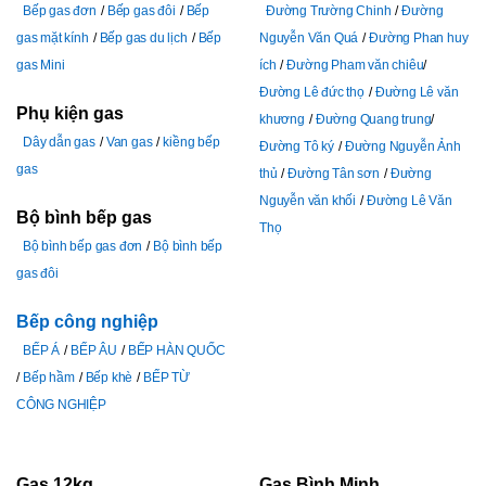
Bếp gas đơn
Bếp gas đôi
Bếp
Đường Trường Chinh
Đường
gas mặt kính
Bếp gas du lịch
Bếp
Nguyễn Văn Quá
Đường Phan huy
gas Mini
ích
Đường Pham văn chiêu
Đường Lê đức thọ
Đường Lê văn
Phụ kiện gas
khương
Đường Quang trung
Dây dẫn gas
Van gas
kiềng bếp
Đường Tô ký
Đường Nguyễn Ảnh
gas
thủ
Đường Tân sơn
Đường
Nguyễn văn khối
Đường Lê Văn
Bộ bình bếp gas
Thọ
Bộ bình bếp gas đơn
Bộ bình bếp
gas đôi
Bếp công nghiệp
BẾP Á
BẾP ÂU
BẾP HÀN QUỐC
Bếp hầm
Bếp khè
BẾP TỪ
CÔNG NGHIỆP
Gas 12kg
Gas Bình Minh