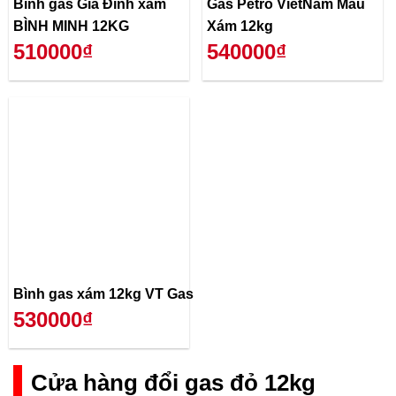
Bình gas Gia Đình xám
Gas Petro VietNam Màu
BÌNH MINH 12KG
Xám 12kg
510000₫
540000₫
Bình gas xám 12kg VT Gas
530000₫
Cửa hàng đổi gas đỏ 12kg