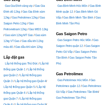
Gas Gia Đình vàng vip
Gas Gia
Gas Bình Minh Hóc Môn
Gas Bình
Đình đỏ 12kg
Gas Gia Đình xám
Minh quận 12
Gas Bình Minh Gò
12kg
Gas Petrolimex 12kg
Gas
Vấp
Gas Bình Minh Tân Bình
Gas
Saigon Petro 12kg
Gas
Bình Minh Tân Phú
Petrovietnam 12kg
Gas MISS 12kg
Gas Saigon Petro
Gas xám 12kg MT Gas
Gas xám
Gas Saigon Petro Hóc Môn
Gas
12kg VT Gas
Gas dầu khí 12kg
Saigon Petro quận 12
Gas Saigon
màu đỏ
Gas dầu khí xám 12kg
Petro Gò Vấp
Gas Saigon Petro
Lắp đặt gas
Tân Bình
Gas Saigon Petro Tân
Lắp hệ thống gas Thủ Đức
Lắp hệ
Phú
thống gas Quận 1
Lắp hệ thống
Gas Petrolimex
gas Quận 2
Lắp hệ thống gas
Gas Petrolimex Hóc Môn
Gas
Quận 3
Lắp hệ thống gas Quận 4
Petrolimex quận 12
Gas Petrolimex
Lắp hệ thống gas Quận 5
Lắp hệ
Gò Vấp
Gas Petrolimex Tân Bình
thống gas Quận 6
Lắp hệ thống
Gas Petrolimex Tân Phú
gas Quận 7
Lắp hệ thống gas
Quận 8
Lắp hệ thống gas Quận 9