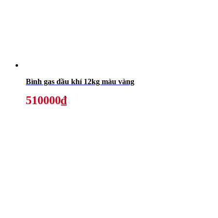
Bình gas dầu khí 12kg màu vàng
510000₫