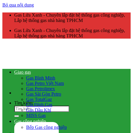
Bỏ qua nội dung
Gas Lửa Xanh - Chuyên lắp đặt hệ thống gas công nghiệp,
Lắp hệ thống gas nhà hàng TPHCM
Gas Lửa Xanh - Chuyên lắp đặt hệ thống gas công nghiệp,
Lắp hệ thống gas nhà hàng TPHCM
Giao gas
Gas Bình Minh
Gas Petro Việt Nam
Gas Petrolimex
Gas Sài Gòn Petro
Gas TotalGaz
Tìm kiếm:
Gia Đình Gas
Gas Dầu Khí
MISS Gas
Gas công nghiệp
Bếp Gas công nghiệp