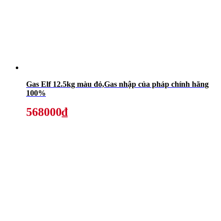
Gas Elf 12.5kg màu đỏ,Gas nhập của pháp chính hãng
100%
568000₫