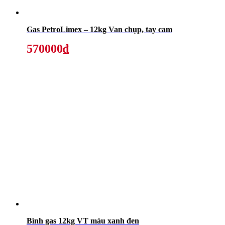
Gas PetroLimex – 12kg Van chụp, tay cam
570000₫
Bình gas 12kg VT màu xanh đen