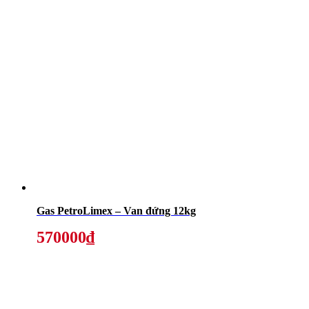
Gas PetroLimex – Van đứng 12kg
570000₫