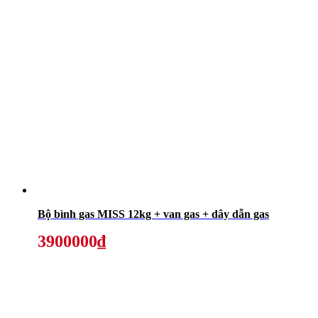
Bộ bình gas MISS 12kg + van gas + dây dẫn gas
3900000₫