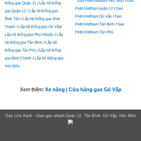
Gas PetroVietNam Hóc Môn
Gas
thống gas Quận 11
Lắp hệ thống
PetroVietNam quận 12
Gas
gas Quận 12
Lắp hệ thống gas
PetroVietNam Gò Vấp
Gas
Bình Tân
Lắp hệ thống gas Bình
PetroVietNam Tân Bình
Gas
Thạnh
Lắp hệ thống gas Gò Vấp
PetroVietNam Tân Phú
Lắp hệ thống gas Phú Nhuận
Lắp
hệ thống gas Tân Bình
Lắp hệ
thống gas Tân Phú
L
ắp hệ thống
gas Bình Chánh
Lắp hệ thống gas
Hóc Môn
Xem thêm:
Xe nâng
|
Cửa hàng gas Gò Vấp
Gas Lửa Xanh - Giao gas nhanh Quận 12, Tân Bình, Gò Vấp, Hóc Môn