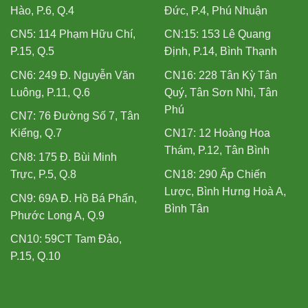
Hào, P.6, Q.4
Đức, P.4, Phú Nhuận
CN5: 114 Phạm Hữu Chí,
CN:15: 153 Lê Quang
P.15, Q.5
Định, P.14, Bình Thạnh
CN6: 249 Đ. Nguyễn Văn
CN16: 228 Tân Kỳ Tân
Luông, P.11, Q.6
Quý, Tân Sơn Nhì, Tân
Phú
CN7: 76 Đường Số 7, Tân
Kiểng, Q.7
CN17: 12 Hoàng Hoa
Thám, P.12, Tân Bình
CN8: 175 Đ. Bùi Minh
Trực, P.5, Q.8
CN18: 290 Ấp Chiến
Lược, Bình Hưng Hoà A,
CN9: 69A Đ. Hồ Bá Phấn,
Bình Tân
Phước Long A, Q.9
CN10: 59CT Tam Đảo,
P.15, Q.10