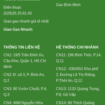
Gas Bình Minh
Điện thoại:
(028)35.35.81.45
Giao gas nhanh giá rẻ nhất
Giao Gas Nhanh
THÔNG TIN LIÊN HỆ
HỆ THỐNG CHI NHÁNH
CN1: 19/5 Trần Đình Xu,
CN11: 196 Bình Thới, P.14,
Cầu Kho, Quận 1, Hồ Chí
Q.11
Minh
CN12: 430/45/1 Khu phố
CN2: Đ. số 3, P. Bình An,
2, Đường Lê Thị Riêng,
Q.2
P.Thới An, Q.12
CN3: 90 Vườn Chuối, P.4,
CN13: 1132 Quang Trung,
Q.3
P.8, Gò Vấp
CN4: 46M Nguyễn Hữu
CN14: 86 Thích Quảng