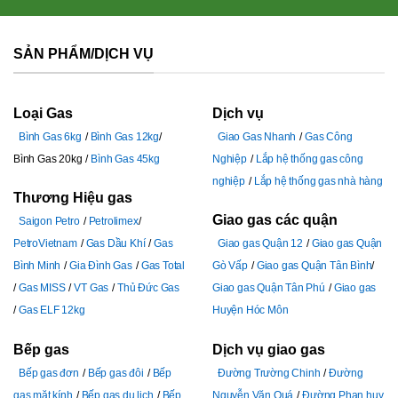
SẢN PHẨM/DỊCH VỤ
Loại Gas
Dịch vụ
Bình Gas 6kg
Bình Gas 12kg
Giao Gas Nhanh
Gas Công
Bình Gas 20kg
Bình Gas 45kg
Nghiệp
Lắp hệ thống gas công
nghiệp
Lắp hệ thống gas nhà hàng
Thương Hiệu gas
Giao gas các quận
Saigon Petro
Petrolimex
PetroVietnam
Gas Dầu Khí
Gas
Giao gas Quận 12
Giao gas Quận
Bình Minh
Gia Đình Gas
Gas Total
Gò Vấp
Giao gas Quận Tân Bình
Gas MISS
VT Gas
Thủ Đức Gas
Giao gas Quận Tân Phú
Giao gas
Gas ELF 12kg
Huyện Hóc Môn
Bếp gas
Dịch vụ giao gas
Bếp gas đơn
Bếp gas đôi
Bếp
Đường Trường Chinh
Đường
gas mặt kính
Bếp gas du lịch
Bếp
Nguyễn Văn Quá
Đường Phan huy