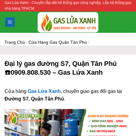
Gas Lửa Xanh - Chuyên lắp đặt hệ thống gas công nghiệp, Lắp hệ thống gas
Bỏ
nhà hàng TPHCM
qua
nội
dung
Trang Chủ
/
Cửa Hàng Gas Quận Tân Phú
/
Đại lý gas đường S7, Quận Tân Phú
☎️0909.808.530 – Gas Lửa Xanh
Cửa hàng
Gas Lửa Xanh
, chuyên giao gas đổi gas tại
Đường S7, Quận Tân Phú
.