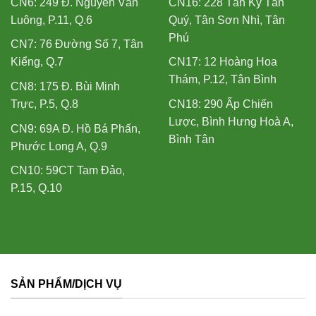
CN6: 249 Đ. Nguyễn Văn
CN16: 228 Tân Kỳ Tân
Luông, P.11, Q.6
Quý, Tân Sơn Nhì, Tân
Phú
CN7: 76 Đường Số 7, Tân
Kiểng, Q.7
CN17: 12 Hoàng Hoa
Thám, P.12, Tân Bình
CN8: 175 Đ. Bùi Minh
Trực, P.5, Q.8
CN18: 290 Ấp Chiến
Lược, Bình Hưng Hoà A,
CN9: 69A Đ. Hồ Bá Phấn,
Bình Tân
Phước Long A, Q.9
CN10: 59CT Tam Đảo,
P.15, Q.10
SẢN PHẨM/DỊCH VỤ