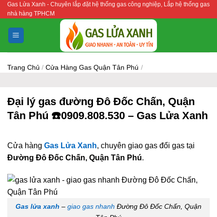
Gas Lửa Xanh - Chuyên lắp đặt hệ thống gas công nghiệp, Lắp hệ thống gas
Bỏ
nhà hàng TPHCM
qua
nội
dung
Trang Chủ
/
Cửa Hàng Gas Quận Tân Phú
/
Đại lý gas đường Đô Đốc Chấn, Quận
Tân Phú ☎️0909.808.530 – Gas Lửa Xanh
Cửa hàng
Gas Lửa Xanh
, chuyên giao gas đổi gas tại
Đường Đô Đốc Chấn, Quận Tân Phú
.
Gas lửa xanh
–
giao gas nhanh
Đường Đô Đốc Chấn, Quận