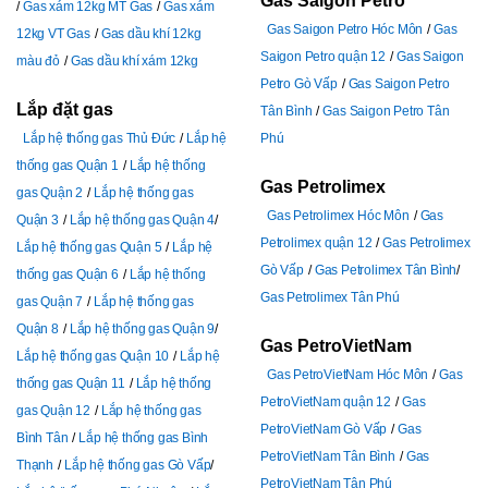
Gas Saigon Petro
Gas xám 12kg MT Gas
Gas xám
Gas Saigon Petro Hóc Môn
Gas
12kg VT Gas
Gas dầu khí 12kg
Saigon Petro quận 12
Gas Saigon
màu đỏ
Gas dầu khí xám 12kg
Petro Gò Vấp
Gas Saigon Petro
Lắp đặt gas
Tân Bình
Gas Saigon Petro Tân
Lắp hệ thống gas Thủ Đức
Lắp hệ
Phú
thống gas Quận 1
Lắp hệ thống
Gas Petrolimex
gas Quận 2
Lắp hệ thống gas
Gas Petrolimex Hóc Môn
Gas
Quận 3
Lắp hệ thống gas Quận 4
Petrolimex quận 12
Gas Petrolimex
Lắp hệ thống gas Quận 5
Lắp hệ
Gò Vấp
Gas Petrolimex Tân Bình
thống gas Quận 6
Lắp hệ thống
Gas Petrolimex Tân Phú
gas Quận 7
Lắp hệ thống gas
Quận 8
Lắp hệ thống gas Quận 9
Gas PetroVietNam
Lắp hệ thống gas Quận 10
Lắp hệ
Gas PetroVietNam Hóc Môn
Gas
thống gas Quận 11
Lắp hệ thống
PetroVietNam quận 12
Gas
gas Quận 12
Lắp hệ thống gas
PetroVietNam Gò Vấp
Gas
Bình Tân
Lắp hệ thống gas Bình
PetroVietNam Tân Bình
Gas
Thạnh
Lắp hệ thống gas Gò Vấp
PetroVietNam Tân Phú