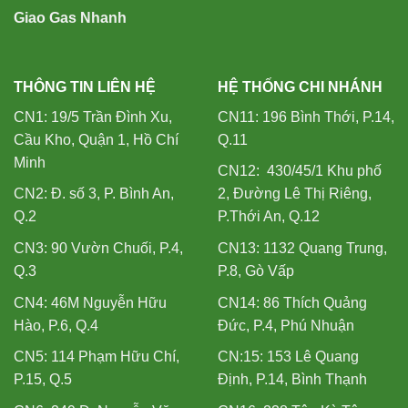
Giao Gas Nhanh
THÔNG TIN LIÊN HỆ
HỆ THỐNG CHI NHÁNH
CN1: 19/5 Trần Đình Xu,
CN11: 196 Bình Thới, P.14,
Cầu Kho, Quận 1, Hồ Chí
Q.11
Minh
CN12: 430/45/1 Khu phố
CN2: Đ. số 3, P. Bình An,
2, Đường Lê Thị Riêng,
Q.2
P.Thới An, Q.12
CN3: 90 Vườn Chuối, P.4,
CN13: 1132 Quang Trung,
Q.3
P.8, Gò Vấp
CN4: 46M Nguyễn Hữu
CN14: 86 Thích Quảng
Hào, P.6, Q.4
Đức, P.4, Phú Nhuận
CN5: 114 Phạm Hữu Chí,
CN:15: 153 Lê Quang
P.15, Q.5
Định, P.14, Bình Thạnh