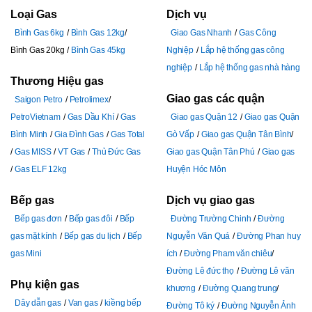
Loại Gas
Dịch vụ
Bình Gas 6kg
Bình Gas 12kg
Giao Gas Nhanh
Gas Công
Bình Gas 20kg
Bình Gas 45kg
Nghiệp
Lắp hệ thống gas công
nghiệp
Lắp hệ thống gas nhà hàng
Thương Hiệu gas
Giao gas các quận
Saigon Petro
Petrolimex
PetroVietnam
Gas Dầu Khí
Gas
Giao gas Quận 12
Giao gas Quận
Bình Minh
Gia Đình Gas
Gas Total
Gò Vấp
Giao gas Quận Tân Bình
Gas MISS
VT Gas
Thủ Đức Gas
Giao gas Quận Tân Phú
Giao gas
Gas ELF 12kg
Huyện Hóc Môn
Bếp gas
Dịch vụ giao gas
Bếp gas đơn
Bếp gas đôi
Bếp
Đường Trường Chinh
Đường
gas mặt kính
Bếp gas du lịch
Bếp
Nguyễn Văn Quá
Đường Phan huy
gas Mini
ích
Đường Pham văn chiêu
Đường Lê đức thọ
Đường Lê văn
Phụ kiện gas
khương
Đường Quang trung
Dây dẫn gas
Van gas
kiềng bếp
Đường Tô ký
Đường Nguyễn Ảnh