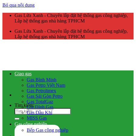
Bỏ qua nội dung
Gas Lửa Xanh - Chuyên lắp đặt hệ thống gas công nghiệp,
Lắp hệ thống gas nhà hàng TPHCM
Gas Lửa Xanh - Chuyên lắp đặt hệ thống gas công nghiệp,
Lắp hệ thống gas nhà hàng TPHCM
Giao gas
Gas Bình Minh
Gas Petro Việt Nam
Gas Petrolimex
Gas Sài Gòn Petro
Gas TotalGaz
Tìm kiếm:
Gia Đình Gas
Gas Dầu Khí
MISS Gas
Gas công nghiệp
Bếp Gas công nghiệp