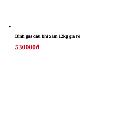
Bình gas dầu khí xám 12kg giá rẻ
530000₫