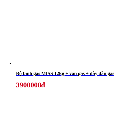
Bộ bình gas MISS 12kg + van gas + dây dẫn gas
3900000₫