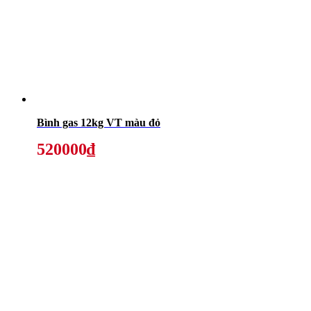
Bình gas 12kg VT màu đỏ
520000₫