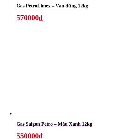
Gas PetroLimex – Van đứng 12kg
570000₫
Gas Saigon Petro – Màu Xanh 12kg
550000₫