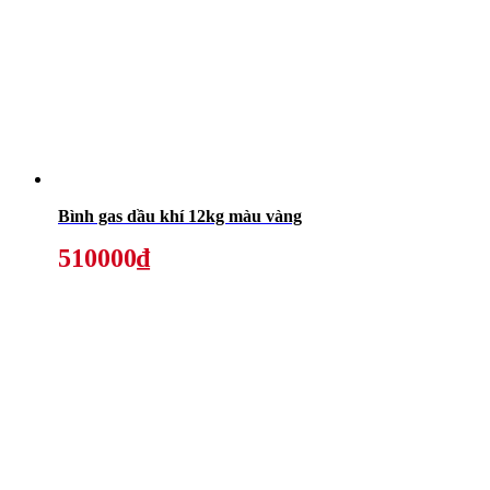
Bình gas dầu khí 12kg màu vàng
510000₫