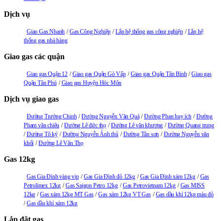
Dịch vụ
Giao Gas Nhanh
Gas Công Nghiệp
Lắp hệ thống gas công nghiệp
Lắp hệ
thống gas nhà hàng
Giao gas các quận
Giao gas Quận 12
Giao gas Quận Gò Vấp
Giao gas Quận Tân Bình
Giao gas
Quận Tân Phú
Giao gas Huyện Hóc Môn
Dịch vụ giao gas
Đường Trường Chinh
Đường Nguyễn Văn Quá
Đường Phan huy ích
Đường
Pham văn chiêu
Đường Lê đức thọ
Đường Lê văn khương
Đường Quang trung
Đường Tô ký
Đường Nguyễn Ảnh thủ
Đường Tân sơn
Đường Nguyễn văn
khối
Đường Lê Văn Thọ
Gas 12kg
Gas Gia Đình vàng vip
Gas Gia Đình đỏ 12kg
Gas Gia Đình xám 12kg
Gas
Petrolimex 12kg
Gas Saigon Petro 12kg
Gas Petrovietnam 12kg
Gas MISS
12kg
Gas xám 12kg MT Gas
Gas xám 12kg VT Gas
Gas dầu khí 12kg màu đỏ
Gas dầu khí xám 12kg
Lắp đặt gas