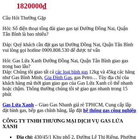
1820000₫
Câu Hỏi Thường Gặp
Hỏi: Số điện thoại tổng đài giao gas tại Đường Đồng Nai, Quận
Tân Bình là bao nhiêu?
Đáp: Quý khách cần đặt gas tại Đường Đồng Nai, Quận Tân Bình
vui lòng gọi hotline 0909.808.530 để được tư vấn
Hỏi: Gas Lửa Xanh Đường Đồng Nai, Quận Tân Bình giao gas
trong bao lâu?
Đáp: Chúng tôi giao tất cả
các loại bình gas
12kg và 45kg các hãng
như Gas Bình Minh,
Gia Đình Gas
, gas Petro… Tùy địa chỉ của
khách hàng mà thời gian giao gas của Gas Lửa Xanh có thể nhanh
hoặc chậm. Thông thường chúng tôi sẽ giao gas nhanh trong 15
phút
Gas Lửa Xanh
– Giao Gas Nhanh giá rẻ TPHCM, Cung cấp lắp
đặt bình gas, bếp gas chính hãng, lắp đặt
hệ thống gas công nghiệp
CÔNG TY TNHH THƯƠNG MẠI DỊCH VỤ GAS LỬA
XANH
Địa chỉ:
430/45/1 Khu phố 2, Đường Lê Thị Riêng, Phường