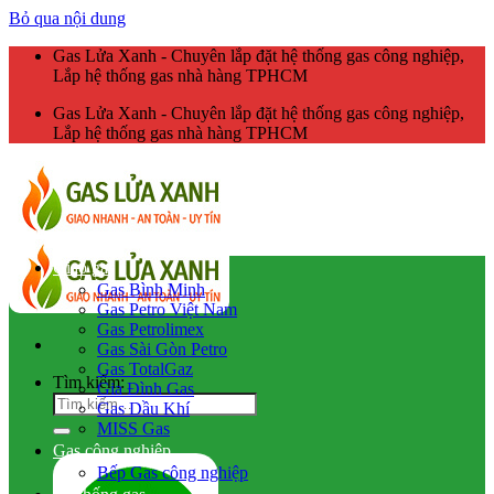
Bỏ qua nội dung
Gas Lửa Xanh - Chuyên lắp đặt hệ thống gas công nghiệp,
Lắp hệ thống gas nhà hàng TPHCM
Gas Lửa Xanh - Chuyên lắp đặt hệ thống gas công nghiệp,
Lắp hệ thống gas nhà hàng TPHCM
Giao gas
Gas Bình Minh
Gas Petro Việt Nam
Gas Petrolimex
Gas Sài Gòn Petro
Gas TotalGaz
Tìm kiếm:
Gia Đình Gas
Gas Dầu Khí
MISS Gas
Gas công nghiệp
Bếp Gas công nghiệp