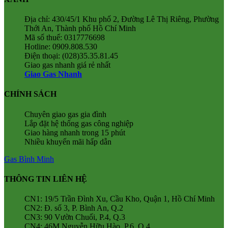
Địa chỉ: 430/45/1 Khu phố 2, Đường Lê Thị Riêng, Phường
Thới An, Thành phố Hồ Chí Minh
Mã số thuế: 0317776698
Hotline: 0909.808.530
Điện thoại: (028)35.35.81.45
Giao gas nhanh giá rẻ nhất
Giao Gas Nhanh
CHÍNH SÁCH
Chuyên giao gas gia đình
Lắp đặt hệ thống gas công nghiệp
Giao hàng nhanh trong 15 phút
Nhiều khuyến mãi hấp dẫn
Gas Bình Minh
THÔNG TIN LIÊN HỆ
CN1: 19/5 Trần Đình Xu, Cầu Kho, Quận 1, Hồ Chí Minh
CN2: Đ. số 3, P. Bình An, Q.2
CN3: 90 Vườn Chuối, P.4, Q.3
CN4: 46M Nguyễn Hữu Hào, P.6, Q.4