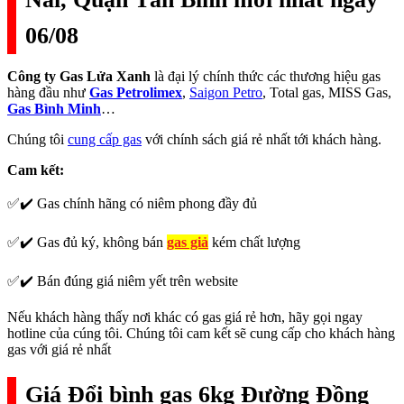
06/08
Công ty Gas Lửa Xanh
là đại lý chính thức các thương hiệu gas
hàng đầu như
Gas Petrolimex
,
Saigon Petro
, Total gas, MISS Gas,
Gas Bình Minh
…
Chúng tôi
cung cấp gas
với chính sách giá rẻ nhất tới khách hàng.
Cam kết:
✅✔️ Gas chính hãng có niêm phong đầy đủ
✅✔️ Gas đủ ký, không bán
gas giả
kém chất lượng
✅✔️ Bán đúng giá niêm yết trên website
Nếu khách hàng thấy nơi khác có gas giá rẻ hơn, hãy gọi ngay
hotline của cúng tôi. Chúng tôi cam kết sẽ cung cấp cho khách hàng
gas với giá rẻ nhất
Giá Đổi bình gas 6kg Đường Đồng