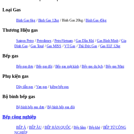
Loại Gas
Bình Gas 6kg
Bình Gas 12kg
Bình Gas 20kg
Bình Gas 45kg
Thương Hiệu gas
Saigon Petro
Petrolimex
PetroVietnam
Gas Dầu Khí
Gas Bình Minh
Gia
Đình Gas
Gas Total
Gas MISS
VT Gas
Thủ Đức Gas
Gas ELF 12kg
Bếp gas
Bếp gas đơn
Bếp gas đôi
Bếp gas mặt kính
Bếp gas du lịch
Bếp gas Mini
Phụ kiện gas
Dây dẫn gas
Van gas
kiềng bếp gas
Bộ bình bếp gas
Bộ bình bếp gas đơn
Bộ bình bếp gas đôi
Bếp công nghiệp
BẾP Á
BẾP ÂU
BẾP HÀN QUỐC
Bếp hầm
Bếp khè
BẾP TỪ CÔNG
NGHIỆP