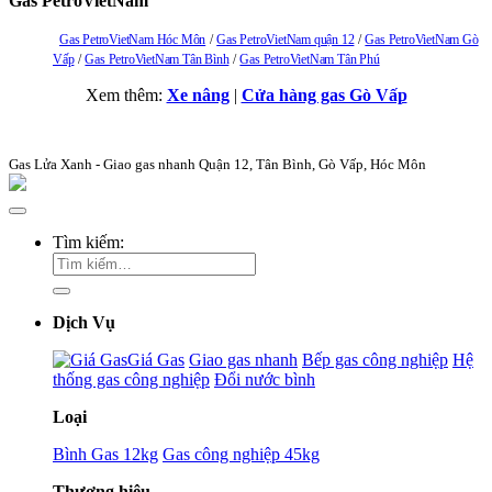
Gas PetroVietNam
Gas PetroVietNam Hóc Môn
Gas PetroVietNam quận 12
Gas PetroVietNam Gò
Vấp
Gas PetroVietNam Tân Bình
Gas PetroVietNam Tân Phú
Xem thêm:
Xe nâng
|
Cửa hàng gas Gò Vấp
Gas Lửa Xanh - Giao gas nhanh Quận 12, Tân Bình, Gò Vấp, Hóc Môn
Tìm kiếm:
Dịch Vụ
Giá Gas
Giao gas nhanh
Bếp gas công nghiệp
Hệ
thống gas công nghiệp
Đổi nước bình
Loại
Bình Gas 12kg
Gas công nghiệp 45kg
Thương hiệu