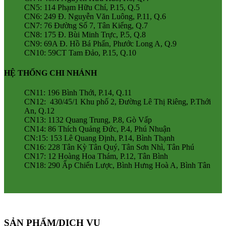
CN5: 114 Phạm Hữu Chí, P.15, Q.5
CN6: 249 Đ. Nguyễn Văn Luông, P.11, Q.6
CN7: 76 Đường Số 7, Tân Kiểng, Q.7
CN8: 175 Đ. Bùi Minh Trực, P.5, Q.8
CN9: 69A Đ. Hồ Bá Phấn, Phước Long A, Q.9
CN10: 59CT Tam Đảo, P.15, Q.10
HỆ THỐNG CHI NHÁNH
CN11: 196 Bình Thới, P.14, Q.11
CN12: 430/45/1 Khu phố 2, Đường Lê Thị Riêng, P.Thới
An, Q.12
CN13: 1132 Quang Trung, P.8, Gò Vấp
CN14: 86 Thích Quảng Đức, P.4, Phú Nhuận
CN:15: 153 Lê Quang Định, P.14, Bình Thạnh
CN16: 228 Tân Kỳ Tân Quý, Tân Sơn Nhì, Tân Phú
CN17: 12 Hoàng Hoa Thám, P.12, Tân Bình
CN18: 290 Ấp Chiến Lược, Bình Hưng Hoà A, Bình Tân
SẢN PHẨM/DỊCH VỤ