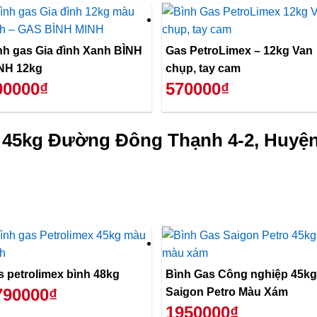
̀nh gas Gia đình Xanh BÌNH
Gas PetroLimex – 12kg Van
NH 12kg
chụp, tay cam
00000₫
570000₫
p 45kg Đường Đông Thạnh 4-2, Huyệ
s petrolimex bình 48kg
Bình Gas Công nghiệp 45kg
790000₫
Saigon Petro Màu Xám
1950000₫