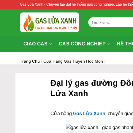
Bỏ
Gas Lửa Xanh - Chuyên lắp đặt hệ thống gas công nghiệp, Lắp hệ 
qua
nội
Tìm
dung
kiếm:
GIAO GAS
GAS CÔNG NGHIỆP
HỆ TH
Trang Chủ
/
Cửa Hàng Gas Huyện Hóc Môn
/
Đại lý gas đường Đô
Lửa Xanh
Cửa hàng
Gas Lửa Xanh
, chuyên giao