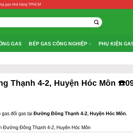
thống gas nhà hàng TPHCM
ỐNG GAS
BẾP GAS CÔNG NGHIỆP
PHỤ KIỆN GA
ng Thạnh 4-2, Huyện Hóc Môn ☎️09
 gas đổi gas tại
Đường Đông Thạnh 4-2, Huyện Hóc Môn
.