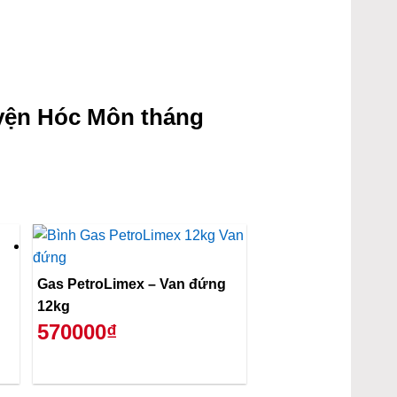
yện Hóc Môn tháng
Gas PetroLimex – Van đứng
12kg
570000₫