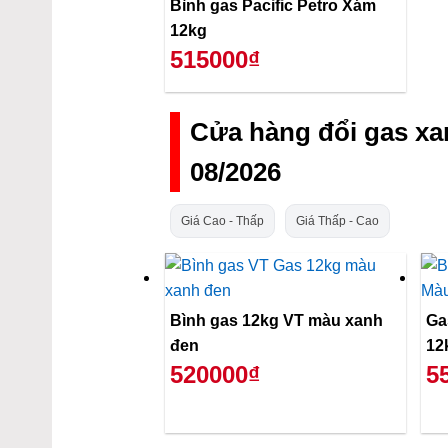
Bình gas Pacific Petro Xám
12kg
515000₫
Cửa hàng đổi gas x
08/2026
Giá Cao - Thấp
Giá Thấp - Cao
Bình gas 12kg VT màu xanh
Gas
đen
12
520000₫
5