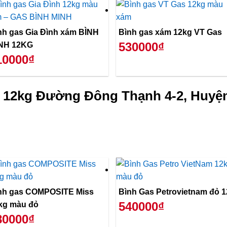
nh gas Gia Đình xám BÌNH
Bình gas xám 12kg VT Gas
530000₫
NH 12KG
10000₫
ỏ 12kg Đường Đông Thạnh 4-2, Huyệ
nh gas COMPOSITE Miss
Bình Gas Petrovietnam đỏ 
540000₫
kg màu đỏ
80000₫