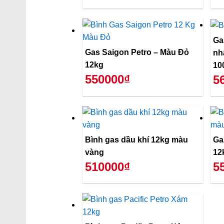
Ga
Gas Saigon Petro – Màu Đỏ
nh
12kg
10
550000₫
5
Bình gas dầu khí 12kg màu
Ga
vàng
12
510000₫
5