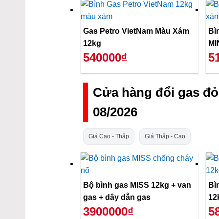
Gas Petro VietNam Màu Xám
Bì
12kg
MI
540000₫
5
Cửa hàng đổi gas đ
08/2026
Giá Cao - Thấp
Giá Thấp - Cao
Bộ bình gas MISS 12kg + van
Bì
gas + dây dẫn gas
12
3900000₫
5