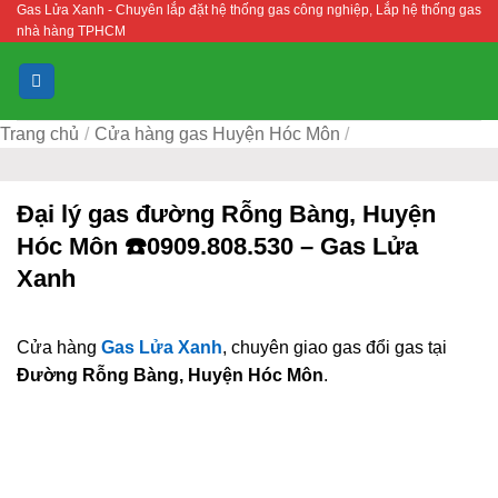
Gas Lửa Xanh - Chuyên lắp đặt hệ thống gas công nghiệp, Lắp hệ thống gas
Bỏ
nhà hàng TPHCM
qua
nội
dung
Trang chủ
/
Cửa hàng gas Huyện Hóc Môn
/
Đại lý gas đường Rỗng Bàng, Huyện
Hóc Môn ☎️0909.808.530 – Gas Lửa
Xanh
Cửa hàng
Gas Lửa Xanh
, chuyên giao gas đổi gas tại
Đường Rỗng Bàng, Huyện Hóc Môn
.