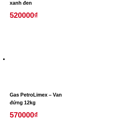
xanh đen
520000₫
Gas PetroLimex – Van
đứng 12kg
570000₫