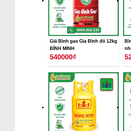
Giá Bình gas Gia Đình đỏ 12kg
Bì
BÌNH MINH
nh
540000₫
5