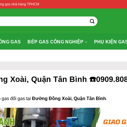
thống gas nhà hàng TPHCM
ỐNG GAS
BẾP GAS CÔNG NGHIỆP
PHỤ KIỆN GA
ng Xoài, Quận Tân Bình ☎️0909.80
 gas đổi gas tại
Đường Đồng Xoài, Quận Tân Bình
.