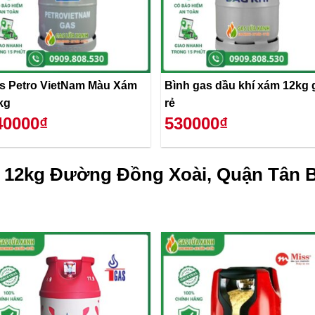
s Petro VietNam Màu Xám
Bình gas dầu khí xám 12kg 
kg
rẻ
40000₫
530000₫
 12kg Đường Đồng Xoài, Quận Tân B