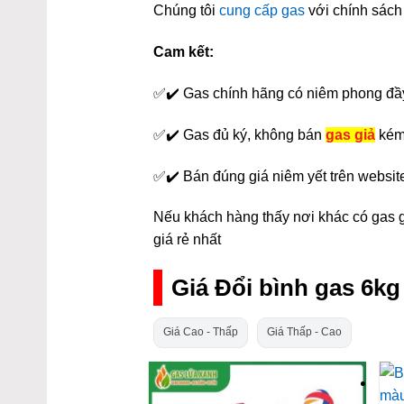
Chúng tôi
cung cấp gas
với chính sách 
Cam kết:
✅✔️ Gas chính hãng có niêm phong đầ
✅✔️ Gas đủ ký, không bán
gas giả
kém
✅✔️ Bán đúng giá niêm yết trên websit
Nếu khách hàng thấy nơi khác có gas gi
giá rẻ nhất
Giá Đổi bình gas 6k
Giá Cao - Thấp
Giá Thấp - Cao