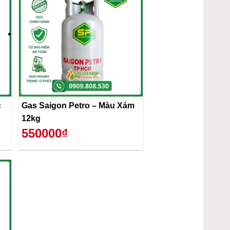
c
Gas Saigon Petro – Màu Xám
12kg
550000₫