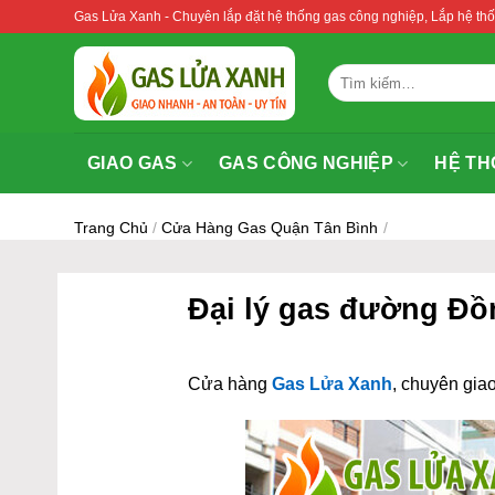
Bỏ
Gas Lửa Xanh - Chuyên lắp đặt hệ thống gas công nghiệp, Lắp hệ 
qua
nội
Tìm
dung
kiếm:
GIAO GAS
GAS CÔNG NGHIỆP
HỆ TH
Trang Chủ
/
Cửa Hàng Gas Quận Tân Bình
/
Đại lý gas đường Đồ
Cửa hàng
Gas Lửa Xanh
, chuyên giao