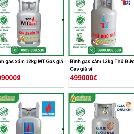
nh gas xám 12kg MT Gas giá
Bình gas xám 12kg Thủ Đứ
Gas giá sỉ
99000₫
499000₫