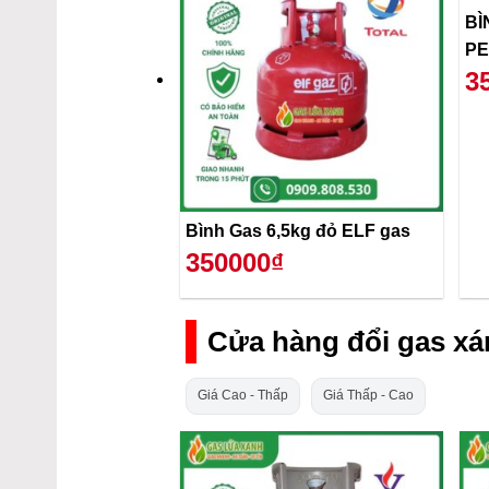
BÌ
PE
3
Bình Gas 6,5kg đỏ ELF gas
350000₫
Cửa hàng đổi gas xá
Giá Cao - Thấp
Giá Thấp - Cao