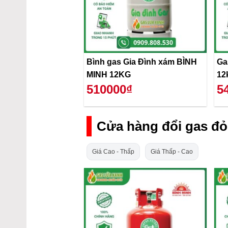
Bình gas Gia Đình xám BÌNH
Ga
MINH 12KG
12
510000₫
5
Cửa hàng đổi gas đỏ
Giá Cao - Thấp
Giá Thấp - Cao