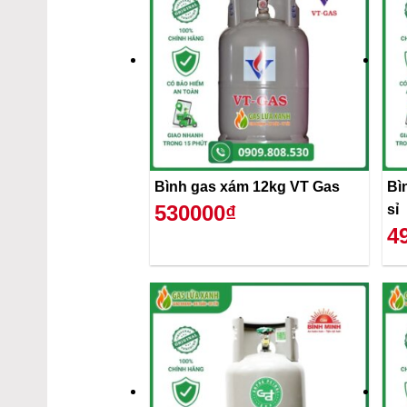
Bình gas xám 12kg VT Gas
Bì
530000₫
sỉ
4