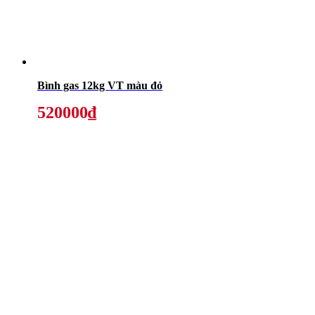
Bình gas 12kg VT màu đỏ
520000₫