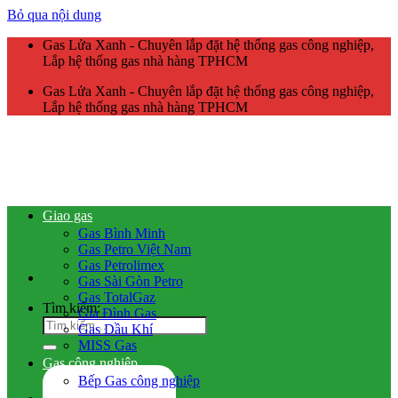
Bỏ qua nội dung
Gas Lửa Xanh - Chuyên lắp đặt hệ thống gas công nghiệp,
Lắp hệ thống gas nhà hàng TPHCM
Gas Lửa Xanh - Chuyên lắp đặt hệ thống gas công nghiệp,
Lắp hệ thống gas nhà hàng TPHCM
Giao gas
Gas Bình Minh
Gas Petro Việt Nam
Gas Petrolimex
Gas Sài Gòn Petro
Gas TotalGaz
Tìm kiếm:
Gia Đình Gas
Gas Dầu Khí
MISS Gas
Gas công nghiệp
Bếp Gas công nghiệp