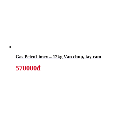
Gas PetroLimex – 12kg Van chụp, tay cam
570000₫