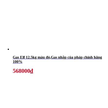
Gas Elf 12.5kg màu đỏ,Gas nhập của pháp chính hãng
100%
568000₫