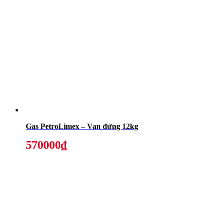
Gas PetroLimex – Van đứng 12kg
570000₫