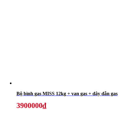
Bộ bình gas MISS 12kg + van gas + dây dẫn gas
3900000₫