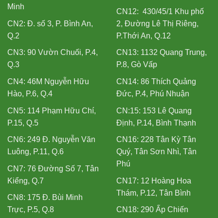
Minh
CN12: 430/45/1 Khu phố
CN2: Đ. số 3, P. Bình An,
2, Đường Lê Thị Riêng,
Q.2
P.Thới An, Q.12
CN3: 90 Vườn Chuối, P.4,
CN13: 1132 Quang Trung,
Q.3
P.8, Gò Vấp
CN4: 46M Nguyễn Hữu
CN14: 86 Thích Quảng
Hào, P.6, Q.4
Đức, P.4, Phú Nhuận
CN5: 114 Phạm Hữu Chí,
CN:15: 153 Lê Quang
P.15, Q.5
Định, P.14, Bình Thạnh
CN6: 249 Đ. Nguyễn Văn
CN16: 228 Tân Kỳ Tân
Luông, P.11, Q.6
Quý, Tân Sơn Nhì, Tân
Phú
CN7: 76 Đường Số 7, Tân
Kiểng, Q.7
CN17: 12 Hoàng Hoa
Thám, P.12, Tân Bình
CN8: 175 Đ. Bùi Minh
Trực, P.5, Q.8
CN18: 290 Ấp Chiến