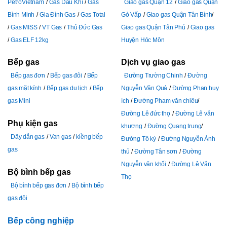
PetroVietnam
Gas Dầu Khí
Gas
Giao gas Quận 12
Giao gas Quận
Bình Minh
Gia Đình Gas
Gas Total
Gò Vấp
Giao gas Quận Tân Bình
Gas MISS
VT Gas
Thủ Đức Gas
Giao gas Quận Tân Phú
Giao gas
Gas ELF 12kg
Huyện Hóc Môn
Bếp gas
Dịch vụ giao gas
Bếp gas đơn
Bếp gas đôi
Bếp
Đường Trường Chinh
Đường
gas mặt kính
Bếp gas du lịch
Bếp
Nguyễn Văn Quá
Đường Phan huy
gas Mini
ích
Đường Pham văn chiêu
Đường Lê đức thọ
Đường Lê văn
Phụ kiện gas
khương
Đường Quang trung
Dây dẫn gas
Van gas
kiềng bếp
Đường Tô ký
Đường Nguyễn Ảnh
gas
thủ
Đường Tân sơn
Đường
Nguyễn văn khối
Đường Lê Văn
Bộ bình bếp gas
Thọ
Bộ bình bếp gas đơn
Bộ bình bếp
gas đôi
Bếp công nghiệp