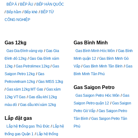
BẾP Á
BẾP ÂU
BẾP HÀN QUỐC
Bếp hầm
Bếp khè
BẾP TỪ
CÔNG NGHIỆP
Gas 12kg
Gas Bình Minh
Gas Gia Đình vàng vip
Gas Gia
Gas Bình Minh Hóc Môn
Gas Bình
Đình đỏ 12kg
Gas Gia Đình xám
Minh quận 12
Gas Bình Minh Gò
12kg
Gas Petrolimex 12kg
Gas
Vấp
Gas Bình Minh Tân Bình
Gas
Saigon Petro 12kg
Gas
Bình Minh Tân Phú
Petrovietnam 12kg
Gas MISS 12kg
Gas Saigon Petro
Gas xám 12kg MT Gas
Gas xám
Gas Saigon Petro Hóc Môn
Gas
12kg VT Gas
Gas dầu khí 12kg
Saigon Petro quận 12
Gas Saigon
màu đỏ
Gas dầu khí xám 12kg
Petro Gò Vấp
Gas Saigon Petro
Lắp đặt gas
Tân Bình
Gas Saigon Petro Tân
Lắp hệ thống gas Thủ Đức
Lắp hệ
Phú
thống gas Quận 1
Lắp hệ thống