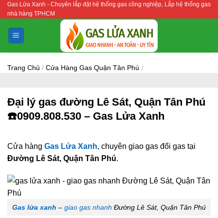
Gas Lửa Xanh - Chuyên lắp đặt hệ thống gas công nghiệp, Lắp hệ thống gas
Bỏ
nhà hàng TPHCM
qua
nội
dung
Trang Chủ
/
Cửa Hàng Gas Quận Tân Phú
/
Đại lý gas đường Lê Sát, Quận Tân Phú
☎️0909.808.530 – Gas Lửa Xanh
Cửa hàng
Gas Lửa Xanh
, chuyên giao gas đổi gas tại
Đường Lê Sát, Quận Tân Phú
.
Gas lửa xanh
–
giao gas nhanh
Đường Lê Sát, Quận Tân Phú