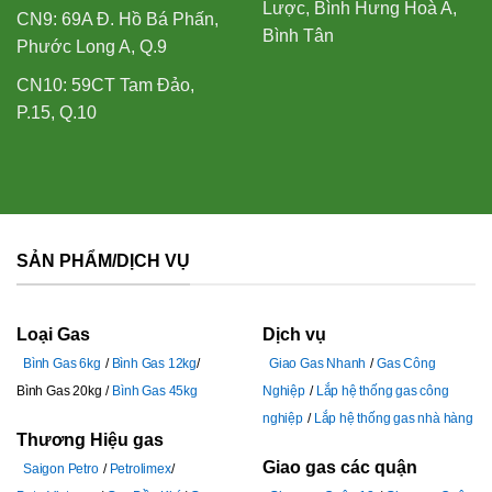
Lược, Bình Hưng Hoà A,
CN9: 69A Đ. Hồ Bá Phấn,
Bình Tân
Phước Long A, Q.9
CN10: 59CT Tam Đảo,
P.15, Q.10
SẢN PHẨM/DỊCH VỤ
Loại Gas
Dịch vụ
Bình Gas 6kg
Bình Gas 12kg
Giao Gas Nhanh
Gas Công
Bình Gas 20kg
Bình Gas 45kg
Nghiệp
Lắp hệ thống gas công
nghiệp
Lắp hệ thống gas nhà hàng
Thương Hiệu gas
Giao gas các quận
Saigon Petro
Petrolimex