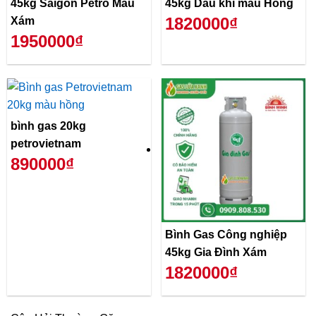
45kg Saigon Petro Màu
45kg Dầu khí màu Hồng
1820000₫
Xám
1950000₫
bình gas 20kg
petrovietnam
890000₫
Bình Gas Công nghiệp
45kg Gia Đình Xám
1820000₫