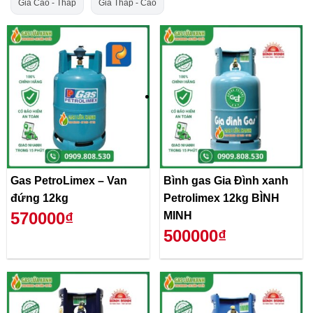
Giá Cao - Thấp
Giá Thấp - Cao
Gas PetroLimex – Van
Bình gas Gia Đình xanh
đứng 12kg
Petrolimex 12kg BÌNH
570000₫
MINH
500000₫