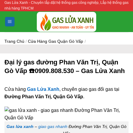
Gas Lửa Xanh - Chuyên lắp đặt hệ thống gas công nghiệp, Lắp hệ thống gas
Bỏ
nhà hàng TPHCM
qua
nội
dung
Trang Chủ
/
Cửa Hàng Gas Quận Gò Vấp
/
Đại lý gas đường Phan Văn Trị, Quận
Gò Vấp ☎️0909.808.530 – Gas Lửa Xanh
Cửa hàng
Gas Lửa Xanh
, chuyên giao gas đổi gas tại
Đường Phan Văn Trị, Quận Gò Vấp
.
Gas lửa xanh
–
giao gas nhanh
Đường Phan Văn Trị, Quận Gò