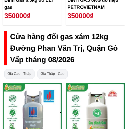
Bình Gas 6,5kg đỏ ELF
BÌNH GAS 6KG đỏ hiệu
gas
PETROVIETNAM
350000₫
350000₫
Cửa hàng đổi gas xám 12kg
Đường Phan Văn Trị, Quận Gò
Vấp tháng 08/2026
Giá Cao - Thấp
Giá Thấp - Cao