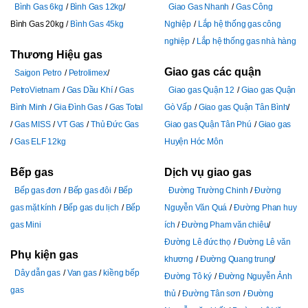
Bình Gas 6kg
Bình Gas 12kg
Giao Gas Nhanh
Gas Công
Bình Gas 20kg
Bình Gas 45kg
Nghiệp
Lắp hệ thống gas công
nghiệp
Lắp hệ thống gas nhà hàng
Thương Hiệu gas
Giao gas các quận
Saigon Petro
Petrolimex
PetroVietnam
Gas Dầu Khí
Gas
Giao gas Quận 12
Giao gas Quận
Bình Minh
Gia Đình Gas
Gas Total
Gò Vấp
Giao gas Quận Tân Bình
Gas MISS
VT Gas
Thủ Đức Gas
Giao gas Quận Tân Phú
Giao gas
Gas ELF 12kg
Huyện Hóc Môn
Bếp gas
Dịch vụ giao gas
Bếp gas đơn
Bếp gas đôi
Bếp
Đường Trường Chinh
Đường
gas mặt kính
Bếp gas du lịch
Bếp
Nguyễn Văn Quá
Đường Phan huy
gas Mini
ích
Đường Pham văn chiêu
Đường Lê đức thọ
Đường Lê văn
Phụ kiện gas
khương
Đường Quang trung
Dây dẫn gas
Van gas
kiềng bếp
Đường Tô ký
Đường Nguyễn Ảnh
gas
thủ
Đường Tân sơn
Đường