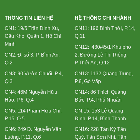
THÔNG TIN LIÊN HỆ
HỆ THỐNG CHI NHÁNH
CN1: 19/5 Trần Đình Xu,
CN11: 196 Bình Thới, P.14,
Cầu Kho, Quận 1, Hồ Chí
Q.11
Minh
CN12: 430/45/1 Khu phố
CN2: Đ. số 3, P. Bình An,
2, Đường Lê Thị Riêng,
Q.2
P.Thới An, Q.12
CN3: 90 Vườn Chuối, P.4,
CN13: 1132 Quang Trung,
Q.3
P.8, Gò Vấp
CN4: 46M Nguyễn Hữu
CN14: 86 Thích Quảng
Hào, P.6, Q.4
Đức, P.4, Phú Nhuận
CN5: 114 Phạm Hữu Chí,
CN:15: 153 Lê Quang
P.15, Q.5
Định, P.14, Bình Thạnh
CN6: 249 Đ. Nguyễn Văn
CN16: 228 Tân Kỳ Tân
Luông, P.11, Q.6
Quý, Tân Sơn Nhì, Tân