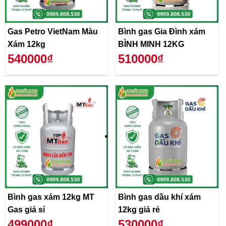
Gas Petro VietNam Màu
Bình gas Gia Đình xám
Xám 12kg
BÌNH MINH 12KG
540000₫
510000₫
Bình gas xám 12kg MT
Bình gas dầu khí xám
Gas giá sỉ
12kg giá rẻ
499000₫
530000₫