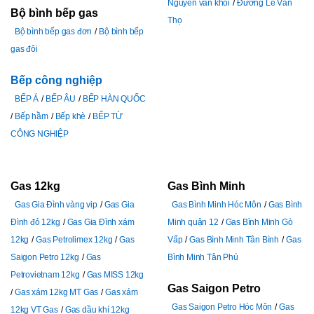
Nguyễn văn khối
Đường Lê Văn
Bộ bình bếp gas
Thọ
Bộ bình bếp gas đơn
Bộ bình bếp
gas đôi
Bếp công nghiệp
BẾP Á
BẾP ÂU
BẾP HÀN QUỐC
Bếp hầm
Bếp khè
BẾP TỪ
CÔNG NGHIỆP
Gas 12kg
Gas Bình Minh
Gas Gia Đình vàng vip
Gas Gia
Gas Bình Minh Hóc Môn
Gas Bình
Đình đỏ 12kg
Gas Gia Đình xám
Minh quận 12
Gas Bình Minh Gò
12kg
Gas Petrolimex 12kg
Gas
Vấp
Gas Bình Minh Tân Bình
Gas
Saigon Petro 12kg
Gas
Bình Minh Tân Phú
Petrovietnam 12kg
Gas MISS 12kg
Gas Saigon Petro
Gas xám 12kg MT Gas
Gas xám
Gas Saigon Petro Hóc Môn
Gas
12kg VT Gas
Gas dầu khí 12kg