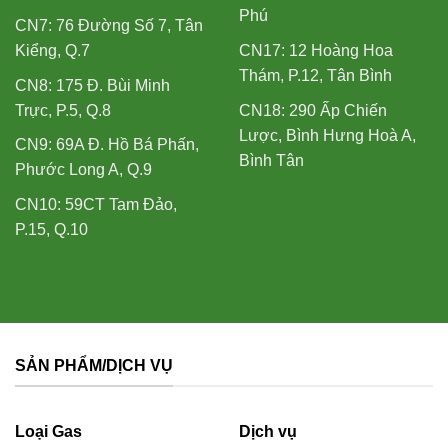
Phú
CN7: 76 Đường Số 7, Tân
Kiểng, Q.7
CN17: 12 Hoàng Hoa
Thám, P.12, Tân Bình
CN8: 175 Đ. Bùi Minh
Trực, P.5, Q.8
CN18: 290 Ấp Chiến
Lược, Bình Hưng Hoà A,
CN9: 69A Đ. Hồ Bá Phấn,
Bình Tân
Phước Long A, Q.9
CN10: 59CT Tam Đảo,
P.15, Q.10
SẢN PHẨM/DỊCH VỤ
Loại Gas
Dịch vụ